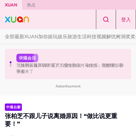
Skip to main content
XUAN
热点
登入
全部
最新
XUAN加你娱玩
娱乐
旅游
生活
科技
视频
解忧树洞
奖奖
中港台新
演唱会
中港台新
陈土豆玩梗《下一站幸福》！同框阿信、吴建豪上演“光晞
范玮琪云顶开唱哽咽了！感性告白大马粉丝：我想继续唱
《披荆斩棘2026》正式官宣全阵容！余文乐、刘畊宏、孙
不能捐”桥段
下去
楠都来了
Advertisement
中港台新
张柏芝不跟儿子说离婚原因！“做比说更重
要！”