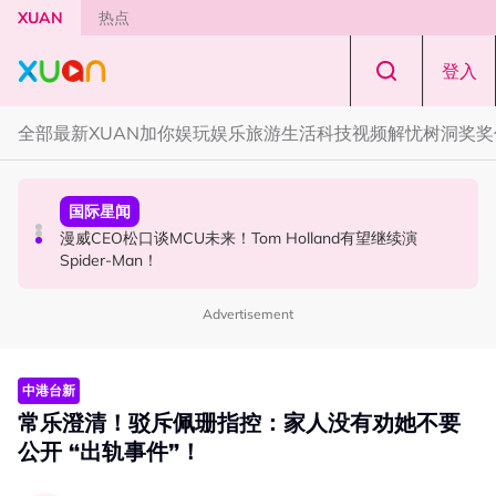
Skip to main content
XUAN
热点
登入
全部
最新
XUAN加你娱玩
娱乐
旅游
生活
科技
视频
解忧树洞
奖奖
国际星闻
演唱会
国际星闻
张员瑛频陷耍大牌争议！首度吐心声：真相终究会浮出水
F✦FOREVER 首次来马开唱！万人合唱《流星雨》，梦回
漫威CEO松口谈MCU未来！Tom Holland有望继续演
面！
《流星花园》
Spider-Man！
Advertisement
中港台新
常乐澄清！驳斥佩珊指控：家人没有劝她不要
公开 “出轨事件”！