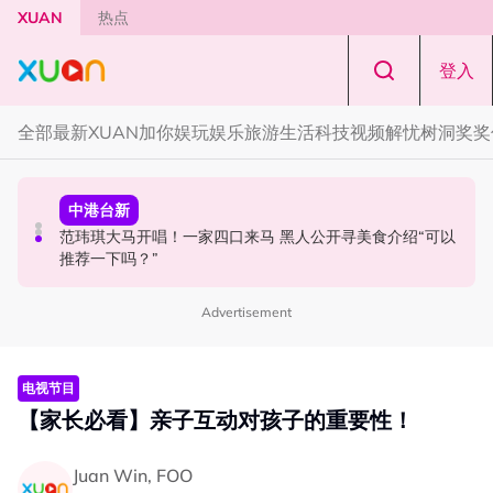
Skip to main content
XUAN
热点
登入
全部
最新
XUAN加你娱玩
娱乐
旅游
生活
科技
视频
解忧树洞
奖奖
中港台新
中港台新
本地星闻
63岁关之琳被曝新男友小她36岁！亲自发文回应 “奶孙恋”
范玮琪大马开唱！一家四口来马 黑人公开寻美食介绍“可以
官宣！邱锋泽《Bend The Lines》马来西亚站 11月14日开
推荐一下吗？”
唱
Advertisement
电视节目
【家长必看】亲子互动对孩子的重要性！
Juan Win, FOO