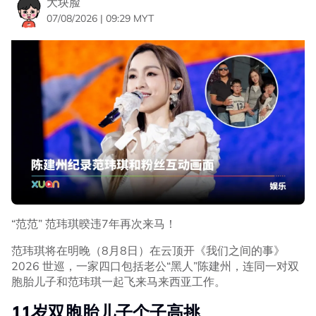
大块脸
07/08/2026 | 09:29 MYT
“范范” 范玮琪暌违7年再次来马！
范玮琪将在明晚（8月8日）在云顶开《我们之间的事》
2026 世巡，一家四口包括老公“黑人”陈建州，连同一对双
胞胎儿子和范玮琪一起飞来马来西亚工作。
11岁双胞胎儿子个子高挑