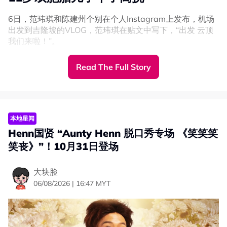
6日，范玮琪和陈建州个别在个人Instagram上发布，机场
出发到吉隆坡的VLOG，范玮琪在贴文中写下，“出发 云顶
我们来啦！”。
画面中看见，11岁的飞飞和翔翔身高已经超过172CM范玮
Read The Full Story
琪的肩膀，兄弟俩都个子高挑。
本地星闻
Henn国贤 “Aunty Henn 脱口秀专场 《笑笑笑
笑丧》”！10月31日登场
大块脸
06/08/2026 | 16:47 MYT