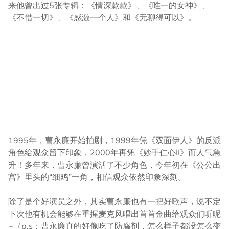
来他曾出过5张专辑：《情深款款》、《唯一的女神》、
《不惜一切》、《感激一个人》和《无聊得可以》。
1995年，曹永廉开始拍剧，1999年凭《双面伊人》的反派
角色给观众留下印象，2000年再凭《妙手仁心II》而人气急
升！多年来，曹永廉曾演活了不少角色，今年初在《公公出
宫》里头的“细鸡”一角，相信观众依然印象深刻。
除了是个好演员之外，其实曹永廉也有一把好歌声，说不定
下次他有机会能够在重握麦克风唱出首首金曲给观众们听呢
~（p.s：曹永廉真的好像吃了防腐剂，怎么样子都没怎么变