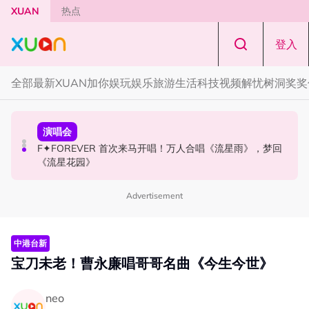
Skip to main content
XUAN
热点
登入
全部
最新
XUAN加你娱玩
娱乐
旅游
生活
科技
视频
解忧树洞
奖奖
国际星闻
演唱会
国际星闻
张员瑛频陷耍大牌争议！首度吐心声：真相终究会浮出水
F✦FOREVER 首次来马开唱！万人合唱《流星雨》，梦回
CORTIS MARTIN一开口就沦陷！深情演绎JANNABI歌曲
面！
《流星花园》
获网友狂赞！
Advertisement
中港台新
宝刀未老！曹永廉唱哥哥名曲《今生今世》
neo