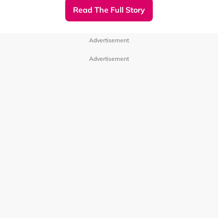
Read The Full Story
Advertisement
陈建州纪录范玮琪和粉丝互动画面
Advertisement
随后，陈建州亦更新了一支影片，曝光了范玮琪在机上补眠
和家人的各种甜蜜互动，以及范玮琪抵达吉隆坡国际机场时
获得粉丝接机，她贴心给粉丝送上签名的画面。
陈建州在贴文中问到，“有没有什么必吃的马来西亚美食和
必去的景点，可以推荐下吗？！”。
大马网友们纷纷发挥热情、好客的一面留言，“吃榴梿”、
“要吃娘惹糕点”、“肉骨茶、椰浆饭、Roti Canai”、“欢迎你
们一家来马来西亚”、“来槟城 槟城美食更多”等。