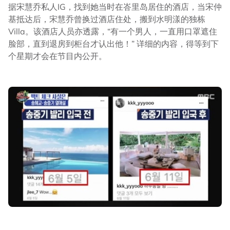
据宋慧乔私人IG，找到她当时在峇里岛居住的酒店，当宋仲
基抵达后，宋慧乔曾换过酒店住处，搬到水明漾的独栋
Villa。该酒店人员亦透露，“有一个男人，一直用口罩遮住
脸部，直到退房到柜台才认出他！” 详细的内容，得等到下
个星期才会在节目内公开。