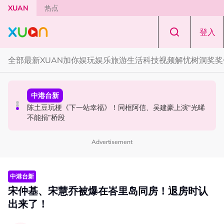
Skip to main content
XUAN
热点
登入
全部
最新
XUAN加你娱玩
娱乐
旅游
生活
科技
视频
解忧树洞
奖奖
中港台新
中港台新
中港台新
《披荆斩棘2026》正式官宣全阵容！余文乐、刘畊宏、孙
陈土豆玩梗《下一站幸福》！同框阿信、吴建豪上演“光晞
戚薇主动开放AI形象授权拍短剧！裙底仰拍“雷霆视角”被
楠都来了
不能捐”桥段
批：擦边
Advertisement
中港台新
宋仲基、宋慧乔被爆在峇里岛同房！退房时认
出来了！