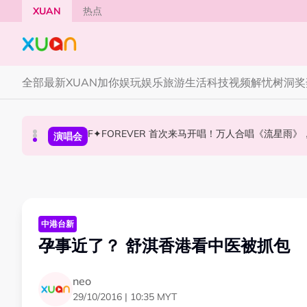
Skip to main content
XUAN
热点
全部
最新
XUAN加你娱玩
娱乐
旅游
生活
科技
视频
解忧树洞
奖
F✦FOREVER 首次来马开唱！万人合唱《流星雨
张员瑛频陷耍大牌争议！首度吐心声：真相终究
CORTIS MARTIN一开口就沦陷！深情演绎JAN
国际星闻
演唱会
国际星闻
中港台新
孕事近了？ 舒淇香港看中医被抓包
neo
29/10/2016 | 10:35 MYT