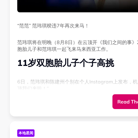
“范范” 范玮琪暌违7年再次来马！
范玮琪将在明晚（8月8日）在云顶开《我们之间的事》2
胞胎儿子和范玮琪一起飞来马来西亚工作。
11岁双胞胎儿子个子高挑
6日，范玮琪和陈建州个别在个人Instagram上发布，
顶我们来啦！”。
Read The
画面中看见，11岁的飞飞和翔翔身高已经超过172C
本地星闻