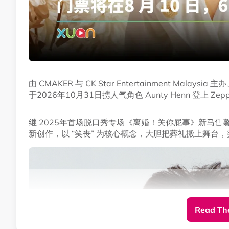
由 CMAKER 与 CK Star Entertainment Ma
于2026年10月31日携人气角色 Aunty Henn 登上 Z
继 2025年首场脱口秀专场《离婚！关你屁事》新马售馨
新创作，以 “笑丧” 为核心概念，大胆把葬礼搬上舞台
Read The