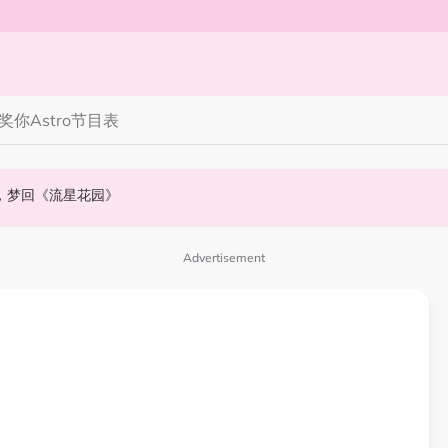
奖你
Astro节目表
》，梦回《流星花园》
会浮出水面！
NABI歌曲获网友狂赞！
Advertisement