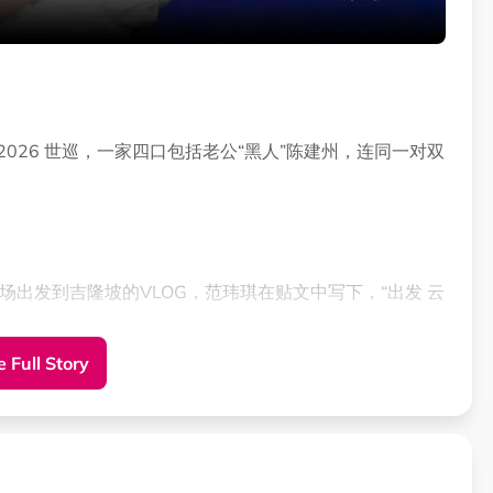
026 世巡，一家四口包括老公“黑人”陈建州，连同一对双
机场出发到吉隆坡的VLOG，范玮琪在贴文中写下，“出发 云
 Full Story
M范玮琪的肩膀，兄弟俩都个子高挑。