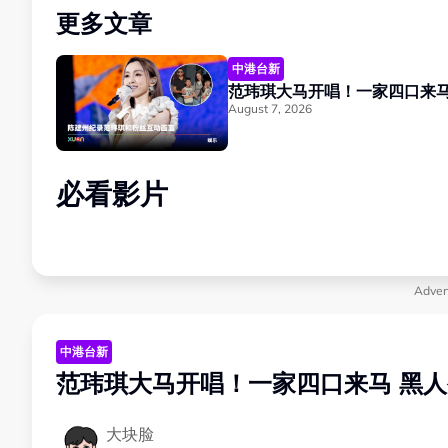
更多文章
中港台新
August 7, 2026
必看影片
Adver
中港台新
范玮琪大马开唱！一家四口来马 黑人
大块脸