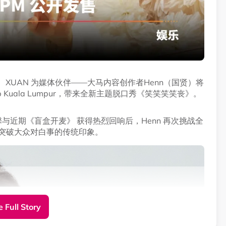
laysia 主办、XUAN 为媒体伙伴——大马内容创作者Henn（国贤）将
epp Kuala Lumpur，带来全新主题脱口秀《笑笑笑笑丧》。
与近期《盲盒开麦》 获得热烈回响后，Henn 再次挑战全
，突破大众对白事的传统印象。
 Full Story