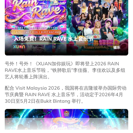
《XUAN加你娱玩》主持人带来表演！
号外！号外！《XUAN加你娱玩》即将登上2026 RAIN
RAVE水上音乐节啦，“铁肺歌后”李佳薇、李佳欢以及多组
《XUAN加你娱玩》主持人们也纷纷带来精彩表演，
艺人将轮番上阵演出。
Hayden黄程晞演唱《Just Let Go》，Kryston温杨带来偶
像王嘉尔的《Pretty Please》，Jenn婉筠则与Kryston温杨
配合 Visit Malaysia 2026，我国将在吉隆坡举办国际劳动
合唱ROSÉ的《APT.》。
节庆典暨 RAIN RAVE 水上音乐节，活动定于2026年4月
30日至5月2日在Bukit Bintang 举行。