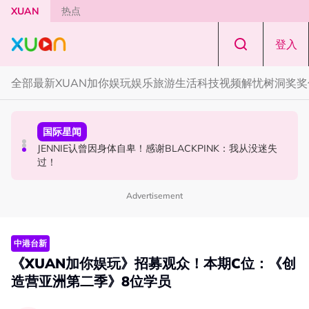
Skip to main content
XUAN
热点
登入
全部
最新
XUAN加你娱玩
娱乐
旅游
生活
科技
视频
解忧树洞
奖奖
中港台新
国际星闻
中港台新
网传周杰伦有私生子！杰威尔怒发声明：纯属恶意造谣！
JENNIE认曾因身体自卑！感谢BLACKPINK：我从没迷失
高海宁马国明新剧被指抄袭韩剧！女主角患癌造型几乎一
过！
模一样
Advertisement
中港台新
《XUAN加你娱玩》招募观众！本期C位：《创
造营亚洲第二季》8位学员