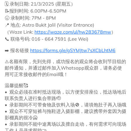
🗓 录制日期: 21/3/2025 (星期五）
📝报到时间: 6.00PM-6.50PM
🕣 录制时间: 7PM - 8PM
📍 地点: Astro Bukit Jalil (Visitor Entrance)
（Waze Link:
https://waze.com/ul/hw283678mw
）
📞 联络号码: 016 - 664 7591 (Lee Wei)
➡️ 报名链接
https://forms.gle/gSYMJtw7sXCbLhtM6
⚠️名额有限，先到先得，成功报名的观众将会收到节目组的
邮件通知，并通过邮件加入Whatsapp观众群，请务必使
用可正常接收邮件的Email哦！
温馨提醒🥰
•⁠ ⁠观众必须在准时抵达现场，以方便安排座位，抵达场地后
联系负责人进行集合带路🫡
•⁠ ⁠录影期间不可带食物及饮料入场🚫，请填饱肚子再入场哦
•⁠ ⁠观众不可穿短裤与拖鞋进入摄影棚，建议携带外套因为摄
影棚真的很冷🥶
•⁠ ⁠录影期间不能中途离场以及擅自走动，有何需求可向现场
工作人员寻求帮助🤝