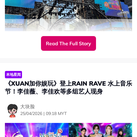
Read The Full Story
1119率先登场
本地星闻
大马团体1119率先登场，以《福气马上来》点燃气氛，瞬
《XUAN加你娱玩》登上RAIN RAVE 水上音乐
间嗨翻全场。随后再带来新歌《快乐打卡》。
节！李佳薇、李佳欢等多组艺人现身
大块脸
25/04/2026 | 09:18 MYT