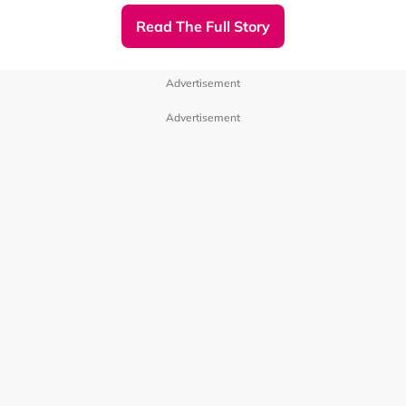
Read The Full Story
Advertisement
Advertisement
《XUAN加你娱玩》将在5月2日（星期六）下午3点30分登
上RAIN RAVE 水上音乐节舞台，演出嘉宾阵容有李佳薇、
《Astro新秀崛起吧！》登场！
李佳欢、Ee Jun彭义竣、EMI萧如晶、1119，以及主持人
Hayden黄程晞、Jenn婉筠和Kryston温杨。
紧接着，《Astro新秀崛起吧！》的Ee Jun彭义竣与EMI萧
如晶，分别带来《都不懂》与《I JUST WANT TO BE IN
除了音乐节演出之外，活动现场还有美食、市集与文化展
YOUR BODY》，让现场气氛持续升温。
示；想要出席这场以“雨”为主题的沉浸式音乐节，亲眼、亲
身感受艺人、DJ们最嗨的演出，那就赶紧mark好时间，约
上好友一起出席咯！
《XUAN加你娱玩》x RAIN RAVE 水
上音乐节