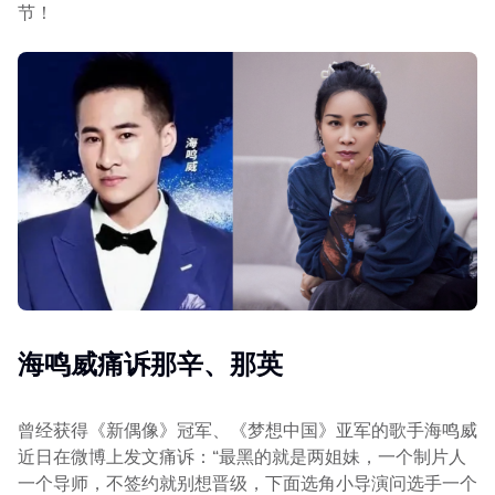
节！
海鸣威痛诉那辛、那英
曾经获得《新偶像》冠军、《梦想中国》亚军的歌手海鸣威
近日在微博上发文痛诉：“最黑的就是两姐妹，一个制片人
一个导师，不签约就别想晋级，下面选角小导演问选手一个