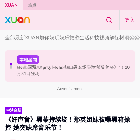
Skip to main content
XUAN
热点
登入
全部
最新
XUAN加你娱玩
娱乐
旅游
生活
科技
视频
解忧树洞
奖奖
国际星闻
活动
本地星闻
Tom Holland “Spiderman” 替身曝光！“替完蜘蛛人，马上
Cadbury Dairy Milk x Lotus Biscoff 登陆大马！
Henn国贤 “Aunty Henn 脱口秀专场 《笑笑笑笑丧》”！10
又去演忍者”
月31日登场
Advertisement
中港台新
《好声音》黑幕持续烧！那英姐妹被曝黑箱操
控 她突缺席音乐节！