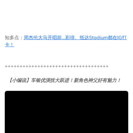
知多点：
周杰伦大马开唱前...彩排、抵达Stadium都在IG打
卡！
+++++++++++++++++++++++++++++++++++
【小编说】车银优演技大跃进！新角色神父好有魅力！