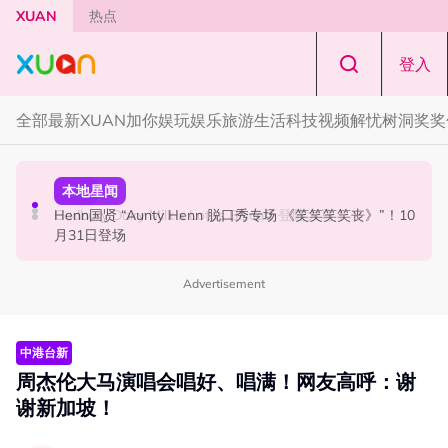
Skip to main content
XUAN
热点
登入
全部
最新
XUAN加你娱玩
娱乐
旅游
生活
科技
视频
解忧树洞
奖奖
国际星闻
活动
本地星闻
Tom Holland “Spiderman” 替身曝光！“替完蜘蛛人，马上
Cadbury Dairy Milk x Lotus Biscoff 登陆大马！
Henn国贤 “Aunty Henn 脱口秀专场 《笑笑笑笑丧》”！10
又去演忍者”
月31日登场
Advertisement
中港台新
周杰伦大马演唱会唱好、唱满！网友高呼：谢
谢新加坡！