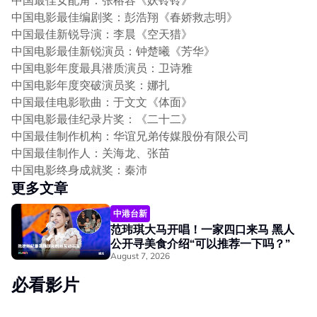
中国电影最佳编剧奖：彭浩翔《春娇救志明》
中国最佳新锐导演：李晨《空天猎》
中国电影最佳新锐演员：钟楚曦《芳华》
中国电影年度最具潜质演员：卫诗雅
中国电影年度突破演员奖：娜扎
中国最佳电影歌曲：于文文《体面》
中国电影最佳纪录片奖：《二十二》
中国最佳制作机构：华谊兄弟传媒股份有限公司
中国最佳制作人：关海龙、张苗
中国电影终身成就奖：秦沛
更多文章
中港台新
范玮琪大马开唱！一家四口来马 黑人
公开寻美食介绍“可以推荐一下吗？”
August 7, 2026
必看影片