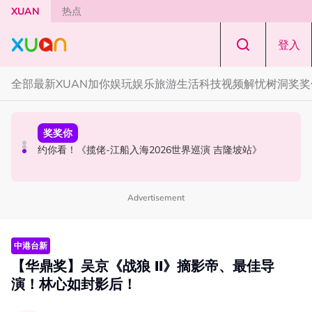
Skip to main content
XUAN
热点
登入
全部
最新
XUAN加你娱玩
娱乐
旅游
生活
科技
视频
解忧树洞
奖奖
解忧树洞
奖奖你
中港台新
解忧树洞 ｜ “我是不是一个没良心的人？” 男友欠RM10
约你看！《揽佬-江船入海2026世界巡演 吉隆坡站》
中国百万网红遭闺蜜骗到菲律宾！失踪3年确定遭到撕票
万，我却选择分手
Advertisement
中港台新
【华鼎奖】吴京《战狼 II》摘影帝、最佳导
演！林心如封影后！