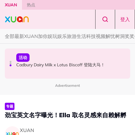
Skip to main content
XUAN
热点
登入
全部
最新
XUAN加你娱玩
娱乐
旅游
生活
科技
视频
解忧树洞
奖奖
国际星闻
活动
本地星闻
Tom Holland “Spiderman” 替身曝光！“替完蜘蛛人，马上
Cadbury Dairy Milk x Lotus Biscoff 登陆大马！
Henn国贤 “Aunty Henn 脱口秀专场 《笑笑笑笑丧》”！10
又去演忍者”
月31日登场
Advertisement
专题
劲宝英文名字曝光！Ella 取名灵感来自赖解孵
XUAN