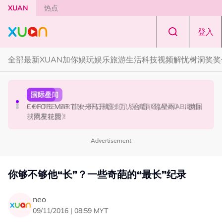
Skip to main content
XUAN
热点
登入
全部
最新
XUAN加你娱玩
娱乐
旅游
生活
科技
视频
解忧树洞
奖奖
国际星闻
演唱会
国际星闻
张员瑛频陷耍大牌争议！首度吐心声：真相终究会浮出水
F✦FOREVER 首次来马开唱！万人合唱《流星雨》，梦回
CORTIS MARTIN一开口就沦陷！深情演绎JANNABI歌曲
面！
《流星花园》
获网友狂赞！
Advertisement
你够不够他“长”？一些奇葩的“最长”纪录
neo
09/11/2016 | 08:59 MYT