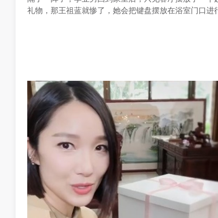
礼物，那王祖蓝就惨了，她会把键盘摆放在浴室门口进