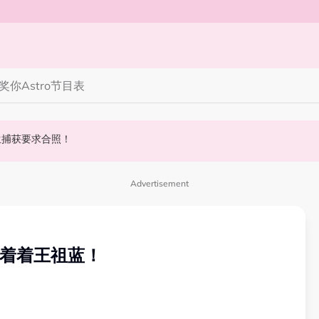
奖你
Astro节目表
丝野生捕获要求合照！
斌夺得歌王宝座！
 10周年最新进展曝光！
Advertisement
藏着着王祖蓝！