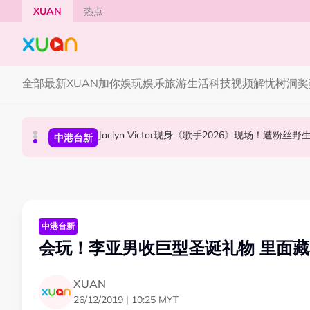
Skip to main content
XUAN
热点
全部
最新
XUAN加你娱玩
娱乐
旅游
生活
科技
视频
解忧树洞
奖
Jaclyn Victor现身《歌手2026》现场！遭粉
中国《歌手2026》 “歌王之战” 成绩出炉！胡彦
YG大楼遭女粉持高尔夫球杆猛砸！BLACKPINK
中港台新
中港台新
国际星闻
中港台新
会玩！李亚男收巨型圣诞礼物 里面
XUAN
26/12/2019 | 10:25 MYT