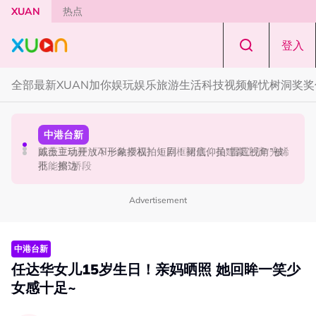
Skip to main content
XUAN
热点
登入
全部
最新
XUAN加你娱玩
娱乐
旅游
生活
科技
视频
解忧树洞
奖奖
中港台新
中港台新
中港台新
《披荆斩棘2026》正式官宣全阵容！余文乐、刘畊宏、孙
陈土豆玩梗《下一站幸福》！同框阿信、吴建豪上演“光晞
戚薇主动开放AI形象授权拍短剧！裙底仰拍“雷霆视角”被
楠都来了
不能捐”桥段
批：擦边
Advertisement
中港台新
任达华女儿15岁生日！亲妈晒照 她回眸一笑少
女感十足~