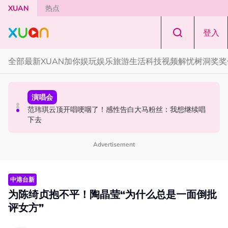
Skip to main content
XUAN
热点
登入
全部
最新
XUAN加你娱玩
娱乐
旅游
生活
科技
视频
解忧树洞
奖奖
中港台新
演唱会
中港台新
陈土豆玩梗《下一站幸福》！同框阿信、吴建豪上演“光晞
范玮琪云顶开唱哽咽了！感性告白大马粉丝：我想继续唱
《披荆斩棘2026》正式官宣全阵容！余文乐、刘畊宏、孙
不能捐”桥段
下去
楠都来了
Advertisement
中港台新
为陈绮贞抱不平！陶晶莹“为什么总是一面倒批
评女方”