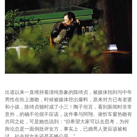
出道以来一直维持着清纯形象的陈绮贞，被媒体拍到与中年
男性在街上激吻，时候被媒体挖出爆料，原来对方已有老婆
和小孩，陈绮贞顿时成了小三！陶子坦言，看到新闻时非常
意外，的确不伦很不应该，这件事与阿翔、谢忻车窗热吻有
共同之处，可是她也说到：“但希望大家可以去思考，为何
舆论总是一面倒批评女方，事实上，已婚男人更应该被检
讨，社会对女生还是不够公平。”