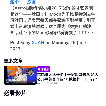
这个——沙画！
【Astro国际华裔小姐2017 冠军的才艺表演
是这个——沙画！】 Moon为了比赛特别去学
习沙画，还表示每天都在家练习到半夜，到正
式上台表演的时候，这个题为《妈妈》的沙
画，让台下的Moon妈妈都看得哭了！TT～～
Posted by
XUAN
on Monday, 26 June
2017
更多文章
中港台新
范玮琪大马开唱！一家四口来马 黑人
公开寻美食介绍“可以推荐一下吗？”
August 7, 2026
必看影片