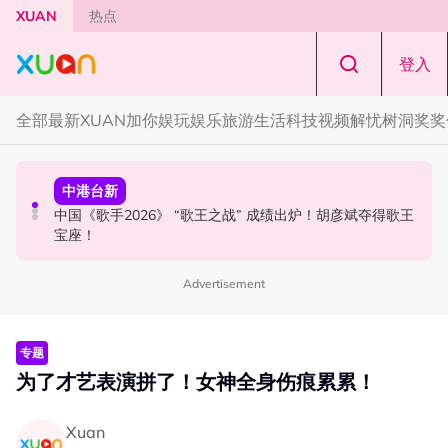
Skip to main content
XUAN
热点
登入
全部
最新
XUAN加你娱玩
娱乐
旅游
生活
科技
视频
解忧树洞
奖奖
国际星闻
中港台新
中港台新
YG大楼遭女粉持高尔夫球杆猛砸！BLACKPINK 10周年最
Jaclyn Victor现身《歌手2026》现场！遭粉丝野生捕获要
中国《歌手2026》 “歌王之战” 成绩出炉！胡彦斌夺得歌王
新进展曝光！
求合照！
宝座！
Advertisement
专题
为了才艺表演拼了！女神全身伤痕累累！
Xuan