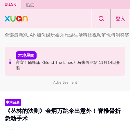
Skip to main content
XUAN
热点
登入
全部
最新
XUAN加你娱玩
娱乐
旅游
生活
科技
视频
解忧树洞
奖奖
中港台新
节庆
本地星闻
Jaclyn Victor现身《歌手2026》现场！遭粉丝野生捕获要
知多点 | 2026 农历七月鬼门开！10 大禁忌宁可信其有 少
官宣！邱锋泽《Bend The Lines》马来西亚站 11月14日开
求合照！
穿全黑、全白
唱
Advertisement
中港台新
《丛林的法则》金炳万跳伞出意外！脊椎骨折
急动手术