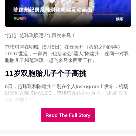
“范范” 范玮琪暌违7年再次来马！
范玮琪将在明晚（8月8日）在云顶开《我们之间的事》
2026 世巡，一家四口包括老公“黑人”陈建州，连同一对双
胞胎儿子和范玮琪一起飞来马来西亚工作。
11岁双胞胎儿子个子高挑
6日，范玮琪和陈建州个别在个人Instagram上发布，机场
出发到吉隆坡的VLOG，范玮琪在贴文中写下，“出发 云顶
我们来啦！”。
画面中看见，11岁的飞飞和翔翔身高已经超过172CM范玮
Read The Full Story
琪的肩膀，兄弟俩都个子高挑。