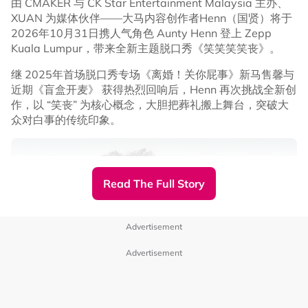
由 CMAKER 与 CK Star Entertainment Malaysia 主办、
XUAN 为媒体伙伴——大马内容创作者Henn（国贤）将于
2026年10月31日携人气角色 Aunty Henn 登上 Zepp
Kuala Lumpur，带来全新主题脱口秀《笑笑笑笑丧》。
继 2025年首场脱口秀专场《离婚！关你屁事》新马售馨与
近期《盲盒开麦》 获得热烈回响后，Henn 再次挑战全新创
作，以 “笑丧” 为核心概念，大胆把葬礼搬上舞台，突破大
众对白事的传统印象。
Read The Full Story
Advertisement
陈建州纪录范玮琪和粉丝互动画面
Advertisement
随后，陈建州亦更新了一支影片，曝光了范玮琪在机上补眠
和家人的各种甜蜜互动，以及范玮琪抵达吉隆坡国际机场时
获得粉丝接机，她贴心给粉丝送上签名的画面。