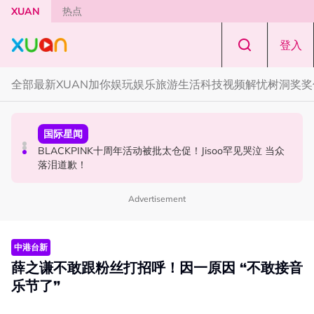
Skip to main content
XUAN
热点
登入
全部
最新
XUAN加你娱玩
娱乐
旅游
生活
科技
视频
解忧树洞
奖奖
演唱会
国际星闻
中港台新
范玮琪云顶开唱哽咽了！感性告白大马粉丝：我想继续唱
BLACKPINK十周年活动被批太仓促！Jisoo罕见哭泣 当众
陈土豆玩梗《下一站幸福》！同框阿信、吴建豪上演“光晞
下去
落泪道歉！
不能捐”桥段
Advertisement
中港台新
薛之谦不敢跟粉丝打招呼！因一原因 “不敢接音
乐节了”