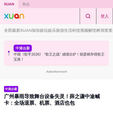
Skip to main content
XUAN
热点
登入
全部
最新
XUAN加你娱玩
娱乐
旅游
生活
科技
视频
解忧树洞
奖奖
国际星闻
中港台新
中港台新
YG大楼遭女粉持高尔夫球杆猛砸！BLACKPINK 10周年最
Jaclyn Victor现身《歌手2026》现场！遭粉丝野生捕获要
中国《歌手2026》 “歌王之战” 成绩出炉！胡彦斌夺得歌王
新进展曝光！
求合照！
宝座！
Advertisement
中港台新
广州暴雨导致舞台设备失灵！薛之谦中途喊
卡：全场退票、机票、酒店也包