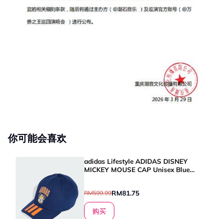
你可能会喜欢
adidas Lifestyle ADIDAS DISNEY
MICKEY MOUSE CAP Unisex Blue
KA9885
RM81.75
RM599.99
购买