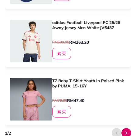
adidas Football Liverpool FC 25/26
Away Jersey Men White JV6487
RM263.20
RM599.99
购买
T7 Baby T-Shirt Youth in Poised Pink
by PUMA, 15-16Y
RM47.40
RM79.00
购买
1
/
2