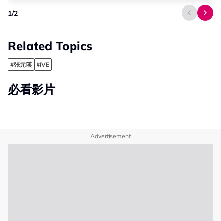
1
/
2
Related Topics
#张元瑛
#IVE
必看影片
Advertisement