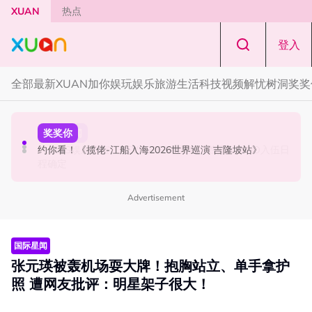
Skip to main content
XUAN
热点
登入
全部
最新
XUAN加你娱玩
娱乐
旅游
生活
科技
视频
解忧树洞
奖奖
本地星闻
国际星闻
奖奖你
MandoWave Festival 强势登陆吉隆坡！8组嘉宾轮番登场
PLEDIS娱乐官宣！SEVENTEEN 珉奎、胜宽、DINO入伍日
约你看！《揽佬-江船入海2026世界巡演 吉隆坡站》
程确定
Advertisement
国际星闻
张元瑛被轰机场耍大牌！抱胸站立、单手拿护
照 遭网友批评：明星架子很大！