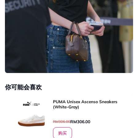
你可能会喜欢
PUMA Unisex Ascenso Sneakers
(White-Gray)
RM306.00
RM306.00
购买