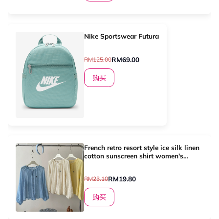
Nike Sportswear Futura
RM69.00
RM125.00
购买
French retro resort style ice silk linen
cotton sunscreen shirt women's
summer pony embroidery with air
conditioning doll cardigan top
RM19.80
RM23.10
购买