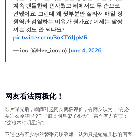
계속 팬들한테 인사했고 뒤에서도 두 손으로
건넸어요. 그런데 왜 뒷부분만 잘라서 매일 장
원영만 검열하는 이유가 뭔가요? 이제는 팔짱
끼는 것도 안 되나요?
pic.twitter.com/3oKTYdJpMR
— ioo (@Hee_ioooo)
June 4, 2026
网友看法两极化！
影片曝光后，瞬间引起网友两极评价，有网友认为：“有必
要这么冷淡吗？”、“感觉明星架子很大”，甚至有人直言：
“这根本时明星病”。
不过也有不少粉丝替张元瑛缓颊，认为只是短短几秒的画面