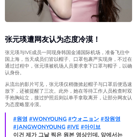
张元瑛遭网友认为态度冷漠！
张元瑛与IVE成员一同现身韩国金浦国际机场，准备飞往中
国上海，当天成员们皆以帽子、口罩包裹严实现身，不过在
通过过程中，张元瑛被机场人员要求拿下口罩与帽子，以确
认身份。
从流出的影片可见，张元瑛仅稍微掀起帽子与口罩后便迅速
放下，还被提醒了三次。此外，她在等待工作人员检查时双
手抱胸站立，接过护照后则以单手拿取离开，让部分网友认
为态度略显冷漠。
#원영
#WONYOUNG
#ウォニョン
#장원영
#JANGWONYOUNG
#IVE
#아이브
이건 제가 그날 찍은 원본 영상인데, 앞에서는