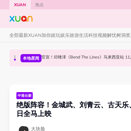
Skip to main content
XUAN
热点
全部
最新
XUAN加你娱玩
娱乐
旅游
生活
科技
视频
解忧树洞
奖
Jaclyn Victor现身《歌手2026》现场！遭粉
官宣！邱锋泽《B
节庆
本地星闻
中港台新
中港台新
绝版阵容！金城武、刘青云、古天乐、
日全马上映
大块脸