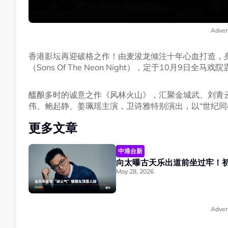
Adver
香港影坛再迎破格之作！由麦浚龙倾注十年心血打造，
（Sons Of The Neon Night），定于10月9日全马
醞酿多时的诚意之作《风林火山》，汇聚金城武、刘青
伟、鲍起静、姜珮瑶主演，卫诗雅特别演出，以“世纪同
更多文章
中港台新
向太曝古天乐出道前坐过牢！初
May 28, 2026
Adver