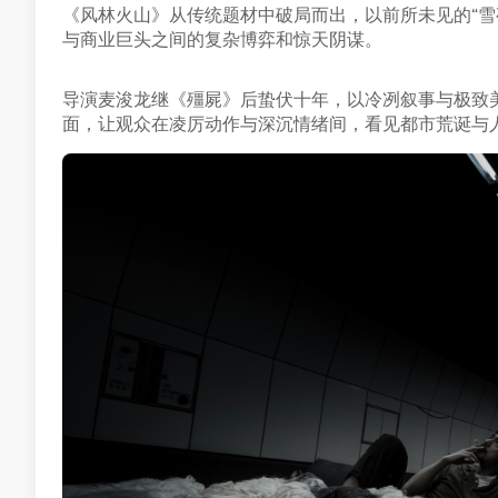
《风林火山》从传统题材中破局而出，以前所未见的“雪
与商业巨头之间的复杂博弈和惊天阴谋。
导演麦浚龙继《殭屍》后蛰伏十年，以冷冽叙事与极致
面，让观众在凌厉动作与深沉情绪间，看见都市荒诞与