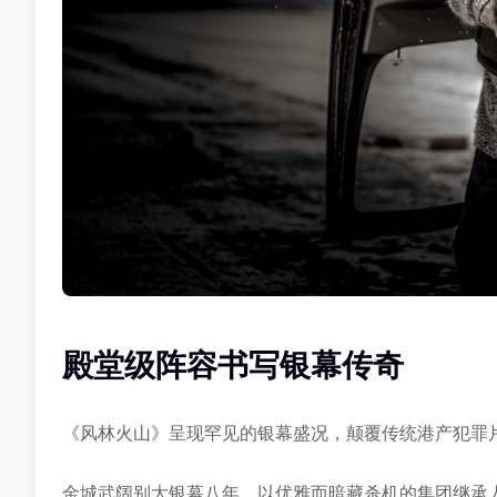
殿堂级阵容书写银幕传奇
《风林火山》呈现罕见的银幕盛况，颠覆传统港产犯罪
金城武阔别大银幕八年，以优雅而暗藏杀机的集团继承