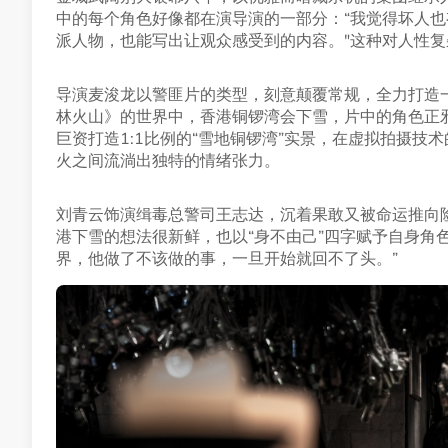
中的每个角色好像都在演导演的一部分：“我觉得坏人
派人物，也能写出让观众感受到的内容。"这种对人性
导演麦浚龙以警匪片的类型，刻意颠覆常规，全力打造
林火山》的世界中，香港铜锣湾会下雪，片中的角色正
巨资打造1:1比例的“雪地铜锣湾”实景，在虚拟拍摄
火之间流淌出独特的情绪张力。
刘青云饰演缉毒总警司王志达，沉着果敢又被命运推向
港下雪的想法很新鲜，也以“身不由己”四字赋予自身角
界，他做了不该做的事，一旦开始就回不了头。”