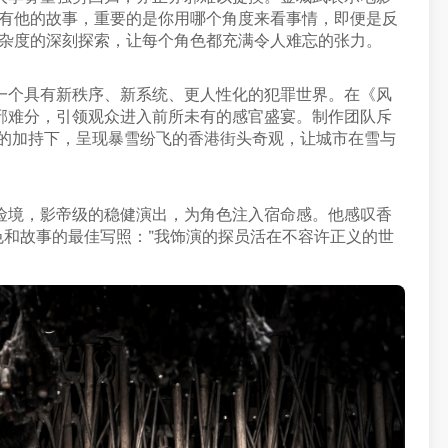
也有他的故事，重要的是你用哪个角度来看事情，即便是反
复杂度的深刻探索，让每个角色都充满令人难忘的张力。
一个具有新秩序、新系统、更人性化的犯罪世界。在《风
邪难分，引领观众进入前所未有的感官盛宴。制作团队斥
技术的加持下，呈现暴雪纷飞的香港街头奇观，让城市在雪与
险境，影帝级的稳健演出，为角色注入宿命感。他感叹香
色和故事的最佳写照：”我饰演的探员活在不容许正义的世