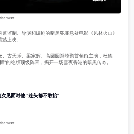
tisement
身兼监制、导演和编剧的暗黑犯罪悬疑电影《风林火山》
戏院震撼上映。
云、古天乐、梁家辉、高圆圆巅峰聚首领衔主演，杜德
框”的绝版顶级阵容，揭开一场雪夜香港的暗黑传奇。
次见面时他 “连头都不敢抬”
tisement