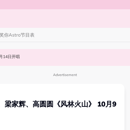
奖你
Astro节目表
丝野生捕获要求合照！
end The Lines》马来西亚站 11月14日开唱
知多点 | 2026 农历七月鬼门开！10 大禁忌宁可信其有 少穿全黑、全白
Advertisement
梁家辉、高圆圆《风林火山》 10月9