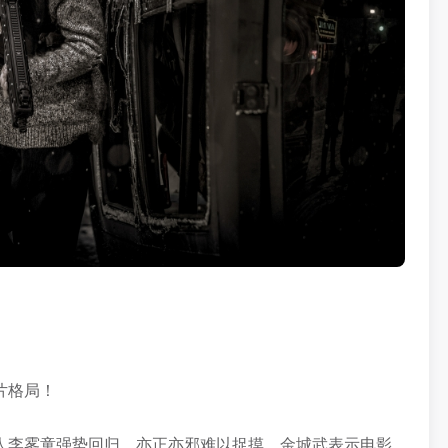
片格局！
人李雾童强势回归，亦正亦邪难以捉摸。金城武表示电影