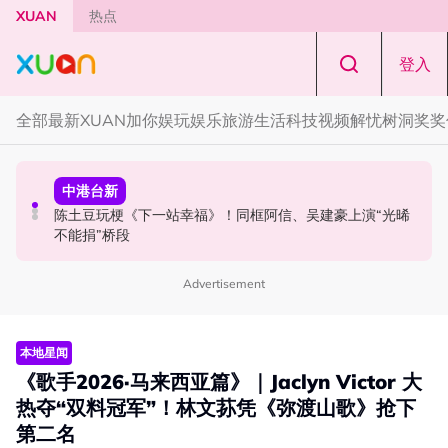
Skip to main content
XUAN
热点
登入
全部
最新
XUAN加你娱玩
娱乐
旅游
生活
科技
视频
解忧树洞
奖奖
演唱会
国际星闻
中港台新
范玮琪云顶开唱哽咽了！感性告白大马粉丝：我想继续唱
BLACKPINK十周年活动被批太仓促！Jisoo罕见哭泣 当众
陈土豆玩梗《下一站幸福》！同框阿信、吴建豪上演“光晞
下去
落泪道歉！
不能捐”桥段
Advertisement
本地星闻
《歌手2026·马来西亚篇》｜Jaclyn Victor 大
热夺“双料冠军”！林文荪凭《弥渡山歌》抢下
第二名