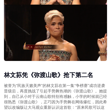
林文荪凭《弥渡山歌》抢下第二名
被誉为“民族天籁美声”的林文荪在第一集“争榜赛”成功逆袭
晋级后，再度挑战了引起手势舞热潮的《弥渡山歌》。她提
到，自己从小对于云南山歌特别有感触，小学的时候就已经
很熟悉《弥渡山歌》，正巧因为手势舞在网络爆红，因此希
望以改编版让大马观众重新认识这首歌：“原来民歌可以这