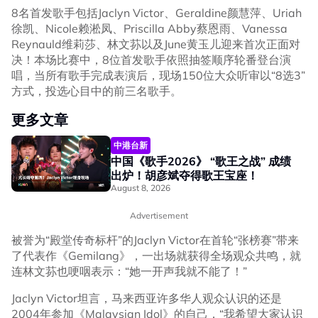
8名首发歌手包括Jaclyn Victor、Geraldine颜慧萍、Uriah
徐凯、Nicole赖淞凤、Priscilla Abby蔡恩雨、Vanessa
Reynauld维莉莎、林文荪以及June黄玉儿迎来首次正面对
决！本场比赛中，8位首发歌手依照抽签顺序轮番登台演
唱，当所有歌手完成表演后，现场150位大众听审以“8选3”
方式，投选心目中的前三名歌手。
更多文章
中港台新
中国《歌手2026》 “歌王之战” 成绩
出炉！胡彦斌夺得歌王宝座！
August 8, 2026
Advertisement
被誉为“殿堂传奇标杆”的Jaclyn Victor在首轮“张榜赛”带来
了代表作《Gemilang》，一出场就获得全场观众共鸣，就
连林文荪也哽咽表示：“她一开声我就不能了！”
Jaclyn Victor坦言，马来西亚许多华人观众认识的还是
2004年参加《Malaysian Idol》的自己，“我希望大家认识