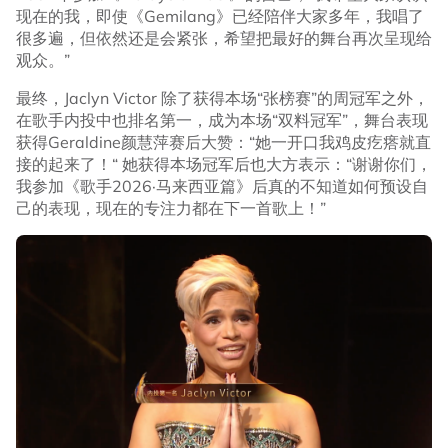
现在的我，即使《Gemilang》已经陪伴大家多年，我唱了
很多遍，但依然还是会紧张，希望把最好的舞台再次呈现给
观众。”
最终，Jaclyn Victor 除了获得本场“张榜赛”的周冠军之外，
在歌手内投中也排名第一，成为本场“双料冠军”，舞台表现
获得Geraldine颜慧萍赛后大赞：“她一开口我鸡皮疙瘩就直
接的起来了！“ 她获得本场冠军后也大方表示：“谢谢你们，
我参加《歌手2026·马来西亚篇》后真的不知道如何预设自
己的表现，现在的专注力都在下一首歌上！”