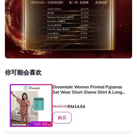
你可能会喜欢
Dreamtale Women Printed Pyjamas
Set Wear Short Sleeve Shirt & Long
Pants Sleepwear Night Wear Baju
Tidur Wanita WCO326
RM14.54
RM15.99
购买