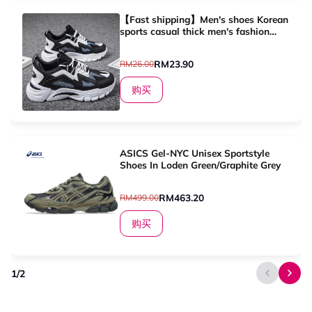
【Fast shipping】Men's shoes Korean
sports casual thick men's fashion
sports shoes running shoes dad men's
hiking shoes
RM23.90
RM26.00
购买
ASICS Gel-NYC Unisex Sportstyle
Shoes In Loden Green/Graphite Grey
RM463.20
RM499.00
购买
1
/
2