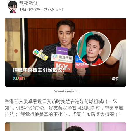
熬夜教父
18/09/2025 | 09:56 MYT
Advertisement
香港艺人吴卓羲近日受访时突然在港媒前爆粗喊出：“X
知”，引起不少讨论。好友黄宗泽被问及此事时，帮吴卓羲
护航：“我觉得他是真的不小心，毕竟广东话博大精深！”