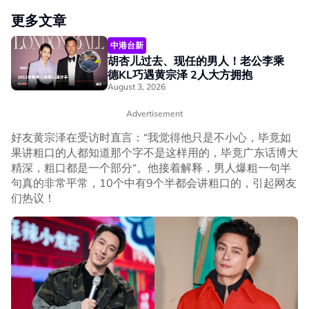
更多文章
中港台新
胡杏儿过去、现任的男人！老公李乘
德KL巧遇黄宗泽 2人大方拥抱
August 3, 2026
Advertisement
好友黄宗泽在受访时直言：“我觉得他只是不小心，毕竟如
果讲粗口的人都知道那个字不是这样用的，毕竟广东话博大
精深，粗口都是一个部分“。他接着解释，男人爆粗一句半
句真的非常平常，10个中有9个半都会讲粗口的，引起网友
们热议！