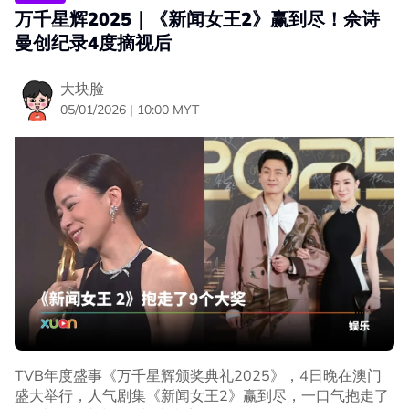
万千星辉2025｜《新闻女王2》赢到尽！佘诗
曼创纪录4度摘视后
大块脸
05/01/2026 | 10:00 MYT
在餐厅外碰上互动
从网友分享的影片中看见，戴着渔夫帽和口罩的黄宗泽步出
餐厅后，坐在门口附近的李乘德看见对方后边站起来，两人
大方拥抱打招呼还聊了几句。
TVB年度盛事《万千星辉颁奖典礼2025》，4日晚在澳门
盛大举行，人气剧集《新闻女王2》赢到尽，一口气抱走了