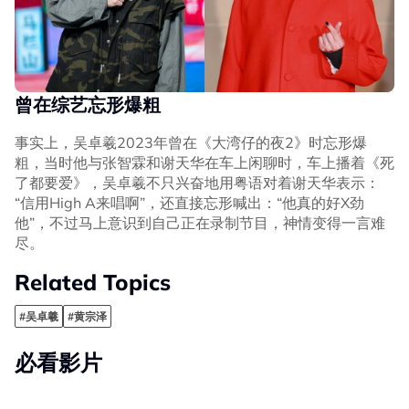
曾在综艺忘形爆粗
事实上，吴卓羲2023年曾在《大湾仔的夜2》时忘形爆
粗，当时他与张智霖和谢天华在车上闲聊时，车上播着《死
了都要爱》，吴卓羲不只兴奋地用粤语对着谢天华表示：
“信用High A来唱啊”，还直接忘形喊出：“他真的好X劲
他”，不过马上意识到自己正在录制节目，神情变得一言难
尽。
Related Topics
#吴卓羲
#黄宗泽
必看影片