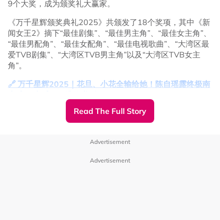
9个大奖，成为颁奖礼大赢家。
《万千星辉颁奖典礼2025》共颁发了18个奖项，其中《新
闻女王2》摘下“最佳剧集”、“最佳男主角”、“最佳女主角”、
2012年和黄宗泽分手、2015年嫁人
“最佳男配角”、“最佳女配角”、“最佳电视歌曲”、“大湾区最
爱TVB剧集”、“大湾区TVB男主角”以及“大湾区TVB女主
翻看资料，黄宗泽和胡杏儿在2005年因合作《我的野蛮奶
角”。
奶》而谱出恋情，两人交往多年但最终在2012年宣告分
手。
🔗 万千星辉2025｜花旦、小花全输给她！陈自瑶露终极南
半球 网直呼：王浩信赚到了
胡杏儿和老公李乘德在2015年开始交往，年底两人结为夫
妻，婚后两人育有3名可爱的儿子——Brendan、Ryan和
Read The Full Story
🔗 万千星辉2025｜大型社死现场！“最佳男主持”Bob林盛
Liam，胡杏儿不时在社交媒体上分享一家人的幸福时刻。
斌得当场把奖杯一分为二！
Advertisement
Advertisement