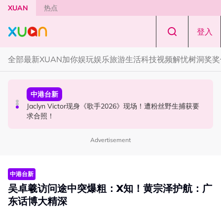
Skip to main content
XUAN
热点
登入
全部
最新
XUAN加你娱玩
娱乐
旅游
生活
科技
视频
解忧树洞
奖奖
国际星闻
中港台新
中港台新
YG大楼遭女粉持高尔夫球杆猛砸！BLACKPINK 10周年最
Jaclyn Victor现身《歌手2026》现场！遭粉丝野生捕获要
中国《歌手2026》 “歌王之战” 成绩出炉！胡彦斌夺得歌王
新进展曝光！
求合照！
宝座！
Advertisement
中港台新
吴卓羲访问途中突爆粗：X知！黄宗泽护航：广
东话博大精深