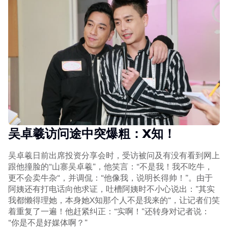
吴卓羲访问途中突爆粗：X知！
吴卓羲日前出席投资分享会时，受访被问及有没有看到网上
跟他撞脸的“山寨吴卓羲”，他笑言：“不是我！我不吃牛，
更不会卖牛杂“，并调侃：“他像我，说明长得帅！”。由于
阿姨还有打电话向他求证，吐槽阿姨时不小心说出：”其实
我都懒得理她，本身她X知那个人不是我来的“，让记者们笑
着重复了一遍！他赶紧纠正：“实啊！”还转身对记者说：
“你是不是好媒体啊？”