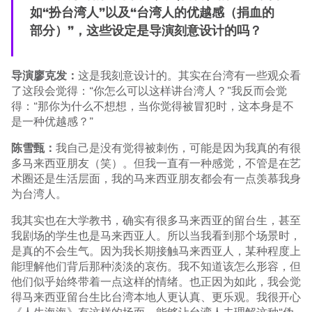
如“扮台湾人”以及“台湾人的优越感（捐血的
部分）”，这些设定是导演刻意设计的吗？
导演廖克发：
这是我刻意设计的。其实在台湾有一些观众看
了这段会觉得：“你怎么可以这样讲台湾人？”我反而会觉
得：“那你为什么不想想，当你觉得被冒犯时，这本身是不
是一种优越感？”
陈雪甄：
我自己是没有觉得被刺伤，可能是因为我真的有很
多马来西亚朋友（笑）。但我一直有一种感觉，不管是在艺
术圈还是生活层面，我的马来西亚朋友都会有一点羡慕我身
为台湾人。
我其实也在大学教书，确实有很多马来西亚的留台生，甚至
我剧场的学生也是马来西亚人。所以当我看到那个场景时，
是真的不会生气。因为我长期接触马来西亚人，某种程度上
能理解他们背后那种淡淡的哀伤。我不知道该怎么形容，但
他们似乎始终带着一点这样的情绪。也正因为如此，我会觉
得马来西亚留台生比台湾本地人更认真、更乐观。我很开心
《人生海海》有这样的场面，能够让台湾人去理解这种“伪