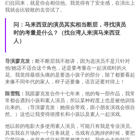
们拉回来，就是你会相信他。我觉得有了安全感，在演出上
我就会比较敢的去尝试了。
问：马来西亚的演员其实相当断层，寻找演员
时的考量是什么？（找台湾人来演马来西亚
人）
导演廖克发：
断不断层我不敢讲，因为选演员不是只针对
他/她适不适合这个角色，还是要考量在一起演戏时的火
花。我觉得最很头痛的是要选小孩子的部分，除了都要看起
来像不同年代的家人，样子还要像，语言还要对得上！
陈雪甄：
我跟廖克发合作十七年来，他的每一部作品，我常
常都会遇到小孩和素人演员，所以某种程度上也是被他训练
出来的。（导演廖克发：她很会带戏，跟小朋友演戏会很自
然。）这也让我变得很擅长和小孩以及素人一起演戏。
他以前的电影大多使用素人演员，可能只有我是专业演员。
其实我在片场的一个任务就是，当戏有点跑掉的时候，要把
它带回来；当节奏或目标需要被建立时，我也会去协助完