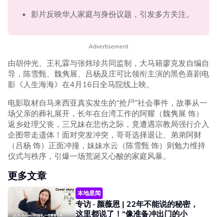
影片反映华人家庭与身份议题，引发多方关注。
Advertisement
由胡仲光、王礼霖与张炜珍共同监制，大马籍廖克发自编自
导，陈雪甄、魏隽展、吕杨及庄可比领衔主演的黑色喜剧电
影《人生海海》在4月16日全马院线上映。
电影取材自马来西亚真实发生的“抢尸”社会事件，故事从一
场父亲的葬礼展开，长年在台湾工作的阿耀（魏隽展 饰）
返乡处理父丧，三兄妹在悲伤之际，竟遭遇宗教局强行介入
企图带走遗体！面对突发冲突，哥哥选择退让、弟弟阿财
（吕杨 饰）正面冲撞，妹妹水云（陈雪甄 饰）则勉力维持
仪式与秩序，引爆一场荒诞又心酸的家庭风暴。
更多文章
本地星闻
专访 · 颜薇恩 | 22年不能说的秘密，
这里都说了！“像准备冲出门的小