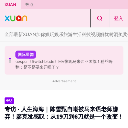
Skip to main content
XUAN
热点
登入
全部
最新
XUAN加你娱玩
娱乐
旅游
生活
科技
视频
解忧树洞
奖奖
中港台新
解忧树洞
国际星闻
中国百万网红遭闺蜜骗到菲律宾！失踪3年确定遭到撕票
解忧树洞 ｜ “我是不是一个没良心的人？” 男友欠RM10
aespa 《Switchblade》MV惊现马来西亚国旗！粉丝嗨
万，我却选择分手
翻：是不是要来开唱了？
Advertisement
专访
专访 · 人生海海｜陈雪甄自嘲被马来语老师嫌
弃！廖克发感叹：从19刀到6刀就是一个改变！