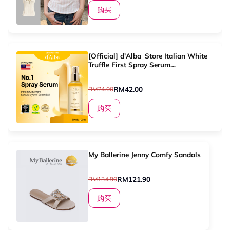
购买
[Official] d'Alba_Store Italian White
Truffle First Spray Serum
50ml&100ml
RM42.00
RM74.00
购买
My Ballerine Jenny Comfy Sandals
RM121.90
RM134.90
购买