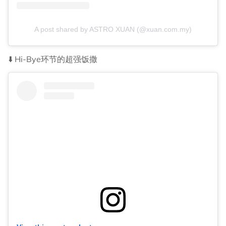
A post shared by ASTRO XUAN (@xuan.com.my)
⬇️ Hi-Bye环节的超强饭撒