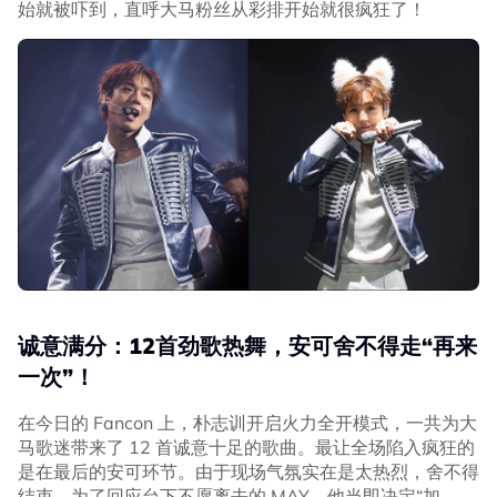
始就被吓到，直呼大马粉丝从彩排开始就很疯狂了！
诚意满分：12首劲歌热舞，安可舍不得走“再来
一次”！
在今日的 Fancon 上，朴志训开启火力全开模式，一共为大
马歌迷带来了 12 首诚意十足的歌曲。最让全场陷入疯狂的
是在最后的安可环节。由于现场气氛实在是太热烈，舍不得
结束。为了回应台下不愿离去的 MAY，他当即决定“加