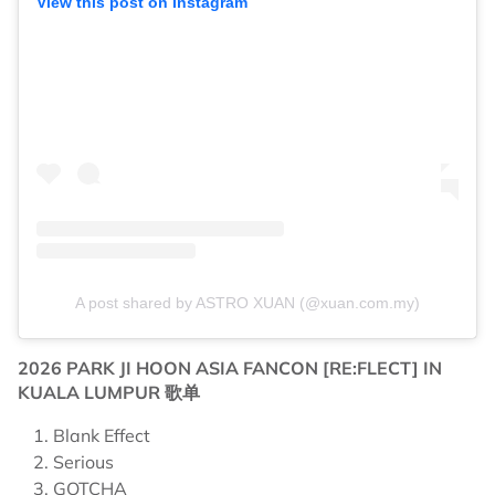
View this post on Instagram
A post shared by ASTRO XUAN (@xuan.com.my)
2026 PARK JI HOON ASIA FANCON [RE:FLECT] IN
KUALA LUMPUR 歌单
Blank Effect
Serious
GOTCHA