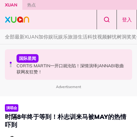
Skip to main content
XUAN
热点
登入
全部
最新
XUAN加你娱玩
娱乐
旅游
生活
科技
视频
解忧树洞
奖奖
国际星闻
演唱会
国际星闻
张员瑛频陷耍大牌争议！首度吐心声：真相终究会浮出水
F✦FOREVER 首次来马开唱！万人合唱《流星雨》，梦回
CORTIS MARTIN一开口就沦陷！深情演绎JANNABI歌曲
面！
《流星花园》
获网友狂赞！
Advertisement
演唱会
时隔8年终于等到！朴志训来马被MAY的热情
吓到