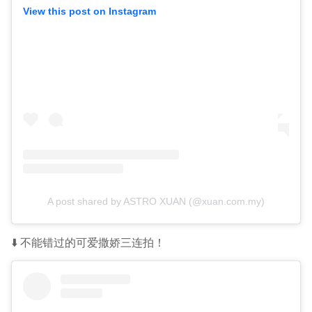
View this post on Instagram
A post shared by ASTRO XUAN (@xuan.com.my)
⬇️ 不能错过的可爱撒娇三连拍！