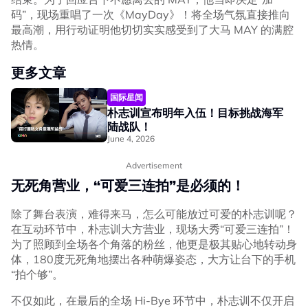
码”，现场重唱了一次《MayDay》！将全场气氛直接推向
最高潮，用行动证明他切切实实感受到了大马 MAY 的满腔
热情。
更多文章
国际星闻
朴志训宣布明年入伍！目标挑战海军
陆战队！
June 4, 2026
Advertisement
无死角营业，“可爱三连拍”是必须的！
除了舞台表演，难得来马，怎么可能放过可爱的朴志训呢？
在互动环节中，朴志训大方营业，现场大秀“可爱三连拍”！
为了照顾到全场各个角落的粉丝，他更是极其贴心地转动身
体，180度无死角地摆出各种萌爆姿态，大方让台下的手机
“拍个够”。
不仅如此，在最后的全场 Hi-Bye 环节中，朴志训不仅开启