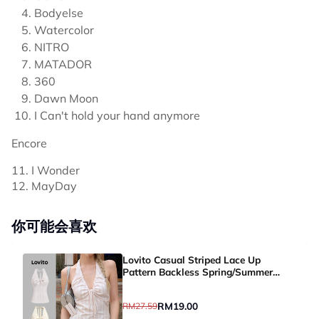
Bodyelse
Watercolor
NITRO
MATADOR
360
Dawn Moon
I Can't hold your hand anymore
Encore
11. I Wonder
12. MayDay
你可能会喜欢
Lovito Casual Striped Lace Up
Pattern Backless Spring/Summer
Light Pink Tank Top for Women
L136AD305
RM19.00
RM27.59