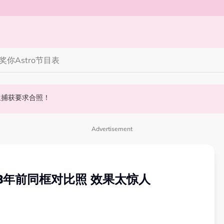
奖你
Astro节目表
 10周年最新进展曝光！
丝野生捕获要求合照！
斌夺得歌王宝座！
Advertisement
8年前同框对比照 效果太惊人