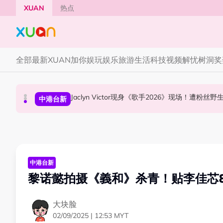
Skip to main content
XUAN
热点
全部
最新
XUAN加你娱玩
娱乐
旅游
生活
科技
视频
解忧树洞
奖
YG大楼遭女粉持高尔夫球杆猛砸！BLACKPINK
Jaclyn Victor现身《歌手2026》现场！遭粉
中国《歌手2026》 “歌王之战” 成绩出炉！胡彦
国际星闻
中港台新
中港台新
中港台新
黎诺懿拍摄《義和》杀青！贴李佳芯
大块脸
02/09/2025 | 12:53 MYT