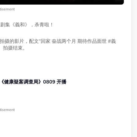
tisement
文剧集《義和》，杀青啦！
外拍摄的影片，配文“回家 奋战两个月 期待作品面世 #義
、拍摄结束。
《健康疑案调查局》0809 开播
tisement