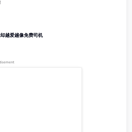
！
我却越爱越像免费司机
tisement