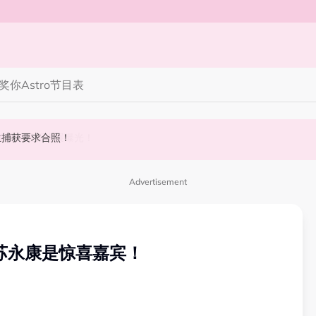
奖你
Astro节目表
 10周年最新进展曝光！
丝野生捕获要求合照！
斌夺得歌王宝座！
Advertisement
 苏永康是惊喜嘉宾！