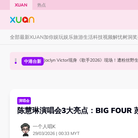
Skip to main content
XUAN
热点
全部
最新
XUAN加你娱玩
娱乐
旅游
生活
科技
视频
解忧树洞
奖
YG大楼遭女粉持高尔夫球杆猛砸！BLACKPINK
Jaclyn Victor现身《歌手2026》现场！遭粉
中国《歌手2026》 “歌王之战” 成绩出炉！胡彦
国际星闻
中港台新
中港台新
演唱会
陈慧琳演唱会3大亮点：BIG FOUR
一个人唱K
29/03/2026 | 00:33 MYT