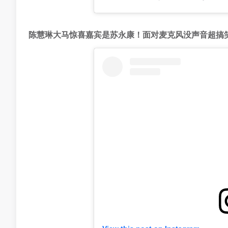
陈慧琳大马惊喜嘉宾是苏永康！面对麦克风没声音超搞