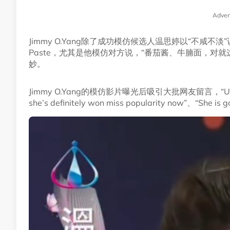
Adver
Jimmy O.Yang除了成功模仿候选人温思婷以“不咸
Paste，尤其是他模仿对方说，“番茄酱、牛腩面，对就
妙。
Jimmy O.Yang的模仿影片曝光后吸引大批网友留言，“U got my v
she’s definitely won miss popularity now”、“She is 