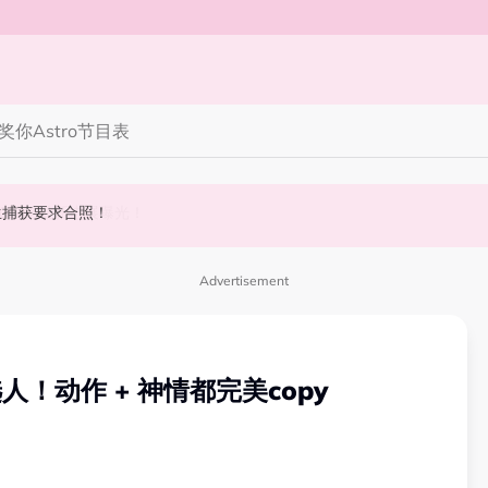
奖你
Astro节目表
 10周年最新进展曝光！
丝野生捕获要求合照！
斌夺得歌王宝座！
Advertisement
候选人！动作 + 神情都完美copy