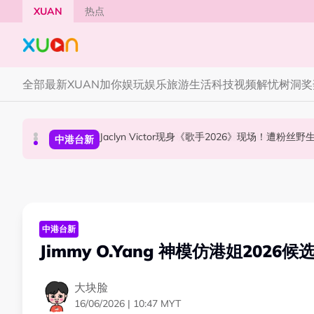
Skip to main content
XUAN
热点
全部
最新
XUAN加你娱玩
娱乐
旅游
生活
科技
视频
解忧树洞
奖
YG大楼遭女粉持高尔夫球杆猛砸！BLACKPINK
Jaclyn Victor现身《歌手2026》现场！遭粉
中国《歌手2026》 “歌王之战” 成绩出炉！胡彦
国际星闻
中港台新
中港台新
中港台新
Jimmy O.Yang 神模仿港姐2026
大块脸
16/06/2026 | 10:47 MYT