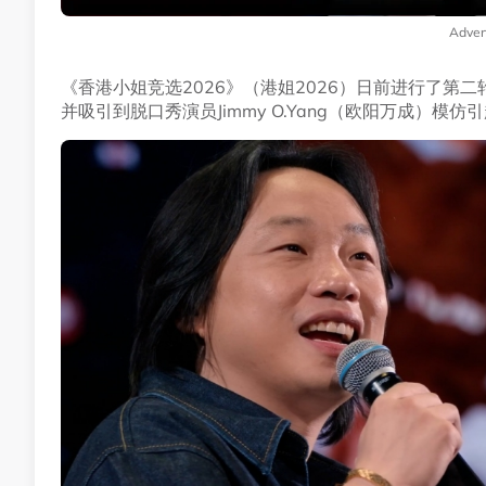
Adver
《香港小姐竞选2026》（港姐2026）日前进行了第
并吸引到脱口秀演员Jimmy O.Yang（欧阳万成）模仿