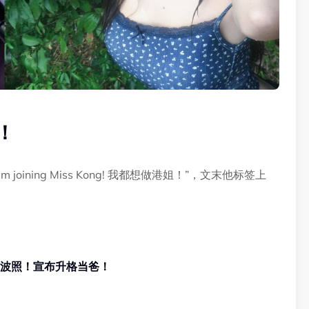
姐！
'm joining Miss Kong! 我都想做港姐！”，文末他标签上
宝超音波照！宣布升格当爸！