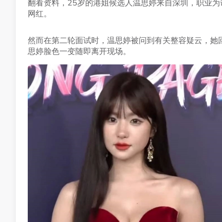
翻看资料，25岁的港姐候选人温思婷来自深圳，职业为
网红。
然而在第二轮面试时，温思婷被问到有关整容疑云，她回
思婷脸色一变随即离开现场。