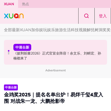
Skip to main content
XUAN
热点
登入
全部
最新
XUAN加你娱玩
娱乐
旅游
生活
科技
视频
解忧树洞
奖奖
中港台新
演唱会
中港台新
陈土豆玩梗《下一站幸福》！同框阿信、吴建豪上演“光晞
范玮琪云顶开唱哽咽了！感性告白大马粉丝：我想继续唱
《披荆斩棘2026》正式官宣全阵容！余文乐、刘畊宏、孙
不能捐”桥段
下去
楠都来了
Advertisement
中港台新
金鸡奖2025｜提名名单出炉！易烊千玺4度入
围 对战朱一龙、大鹏抢影帝