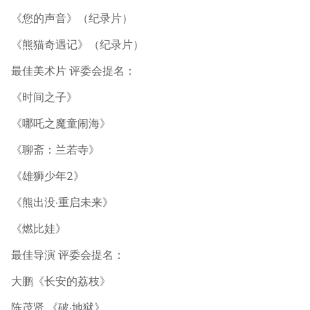
《您的声音》（纪录片）
《熊猫奇遇记》（纪录片）
最佳美术片 评委会提名：
《时间之子》
《哪吒之魔童闹海》
《聊斋：兰若寺》
《雄狮少年2》
《熊出没·重启未来》
《燃比娃》
最佳导演 评委会提名：
大鹏《长安的荔枝》
陈茂贤 《破·地狱》