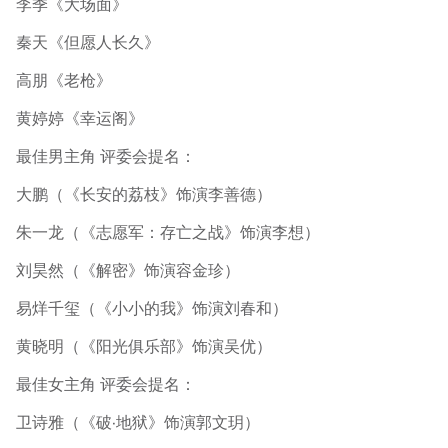
李季《大场面》
秦天《但愿人长久》
高朋《老枪》
黄婷婷《幸运阁》
最佳男主角 评委会提名：
大鹏（《长安的荔枝》饰演李善德）
朱一龙（《志愿军：存亡之战》饰演李想）
刘昊然（《解密》饰演容金珍）
易烊千玺（《小小的我》饰演刘春和）
黄晓明（《阳光俱乐部》饰演吴优）
最佳女主角 评委会提名：
卫诗雅（《破·地狱》饰演郭文玥）