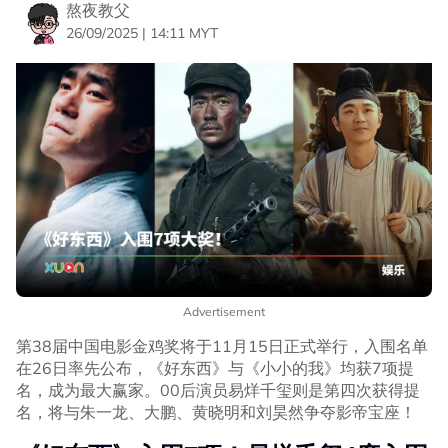
熬夜教父
26/09/2025 | 14:11 MYT
Advertisement
第38届中国电影金鸡奖将于11月15日正式举行，入围名单
在26日率先公布，《好东西》与《小小的我》均获7项提
名，成为最大赢家。00后演员易烊千玺则是第四次获得提
名，将与朱一龙、大鹏、黄晓明和刘昊然争夺影帝宝座！