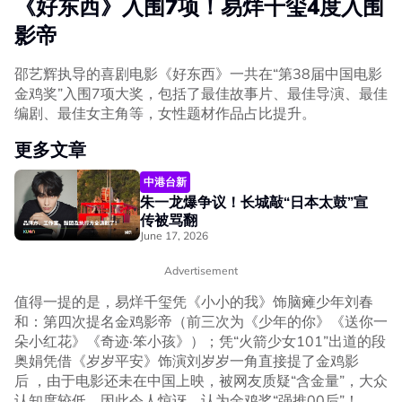
《好东西》入围7项！易烊千玺4度入围
影帝
邵艺辉执导的喜剧电影《好东西》一共在“第38届中国电影
金鸡奖”入围7项大奖，包括了最佳故事片、最佳导演、最佳
编剧、最佳女主角等，女性题材作品占比提升。
更多文章
中港台新
朱一龙爆争议！长城敲“日本太鼓”宣
传被骂翻
June 17, 2026
Advertisement
值得一提的是，易烊千玺凭《小小的我》饰脑瘫少年刘春
和：第四次提名金鸡影帝（前三次为《少年的你》《送你一
朵小红花》《奇迹·笨小孩》）；凭“火箭少女101”出道的段
奥娟凭借《岁岁平安》饰演刘岁岁一角直接提了金鸡影
后 ，由于电影还未在中国上映，被网友质疑“含金量”，大众
认知度较低，因此令人惊讶，认为金鸡奖“强推00后”！