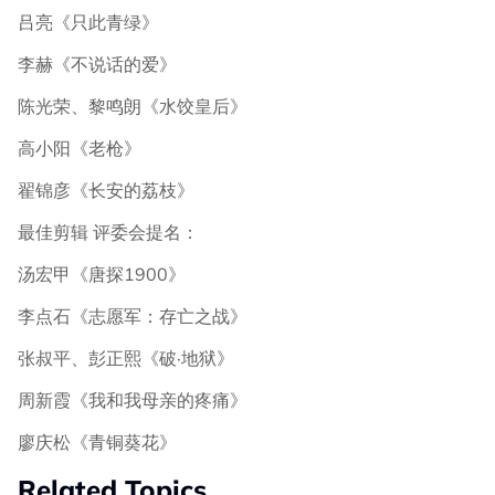
吕亮《只此青绿》
李赫《不说话的爱》
陈光荣、黎鸣朗《水饺皇后》
高小阳《老枪》
翟锦彦《长安的荔枝》
最佳剪辑 评委会提名：
汤宏甲《唐探1900》
李点石《志愿军：存亡之战》
张叔平、彭正熙《破·地狱》
周新霞《我和我母亲的疼痛》
廖庆松《青铜葵花》
Related Topics