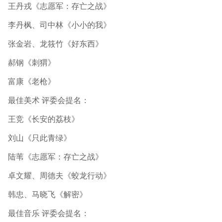
王丹戎《志愿军：存亡之战》
李丹枫、司中林《小小的我》
张金岩、龙筱竹《好东西》
郝钢《刺猬》
富康《老枪》
最佳美术 评委会提名：
王竞《长安的荔枝》
刘山《只此青绿》
陆苇《志愿军：存亡之战》
卓文耀、周德夫《蛟龙行动》
韩忠、马晓飞《解密》
最佳音乐 评委会提名：