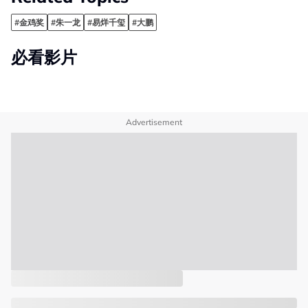
#金鸡奖
#朱一龙
#易烊千玺
#大鹏
必看影片
Advertisement