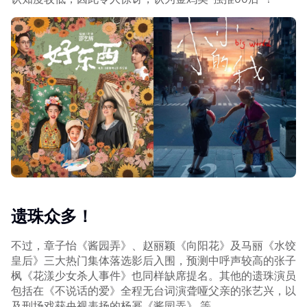
遗珠众多！
不过，章子怡《酱园弄》、赵丽颖《向阳花》及马丽《水饺
皇后》三大热门集体落选影后入围，预测中呼声较高的张子
枫《花漾少女杀人事件》也同样缺席提名。其他的遗珠演员
包括在《不说话的爱》全程无台词演聋哑父亲的张艺兴，以
及刑场戏获央视表扬的杨幂《酱园弄》 等。