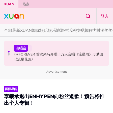
Skip to main content
XUAN
热点
登入
全部
最新
XUAN加你娱玩
娱乐
旅游
生活
科技
视频
解忧树洞
奖奖
国际星闻
演唱会
国际星闻
张员瑛频陷耍大牌争议！首度吐心声：真相终究会浮出水
F✦FOREVER 首次来马开唱！万人合唱《流星雨》，梦回
CORTIS MARTIN一开口就沦陷！深情演绎JANNABI歌曲
面！
《流星花园》
获网友狂赞！
Advertisement
国际星闻
李羲承退出ENHYPEN向粉丝道歉！预告将推
出个人专辑！