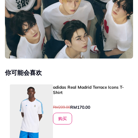
你可能会喜欢
adidas Real Madrid Terrace Icons T-
Shirt
RM170.00
RM209.00
购买