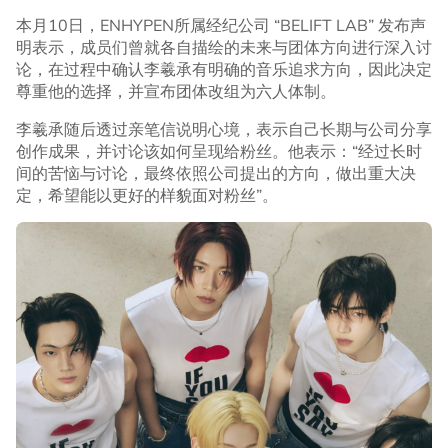
本月10日，ENHYPEN所属经纪公司 “BELIFT LAB” 发布声
明表示，成员们曾就各自描绘的未来与团体方向进行深入讨
论，在过程中确认李羲承有明确的音乐追求方向，因此决定
尊重他的选择，并宣布团体改组为六人体制。
李羲承随后透过亲笔信说明心境，表示自己长期与公司分享
创作成果，并讨论该如何呈现给粉丝。他表示：“经过长时
间的苦恼与讨论，最终依照公司提出的方向，做出重大决
定，希望能以更好的样貌面对粉丝”。