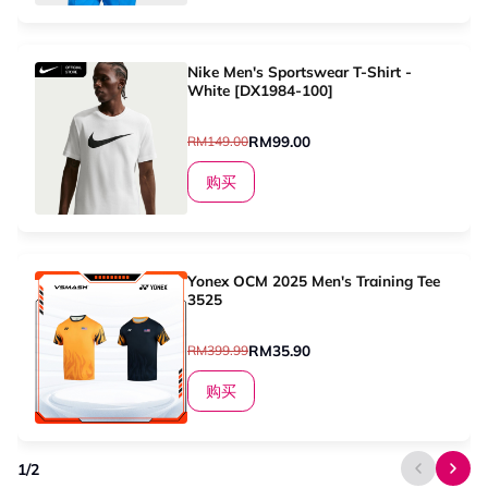
Nike Men's Sportswear T-Shirt -
White [DX1984-100]
RM99.00
RM149.00
购买
Yonex OCM 2025 Men's Training Tee
3525
RM35.90
RM399.99
购买
1
/
2