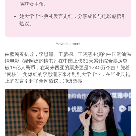
演获女主角。
她大学毕业典礼发言走红，分享成长与电影感悟引
热议。
Advertisement
由蓝鸿春执导，李思潼、王彦桐、王晓慧主演的中国潮汕温
情电影《给阿嬷的情书》在中国上映61天累计综合票房突
破19亿人民币，在马来西亚的票房更是1240万令吉！凭着
“南枝”一角爆红的李思潼原来才刚刚大学毕业，在毕业典礼
上的发言引起了全网热议，冲爆热搜！