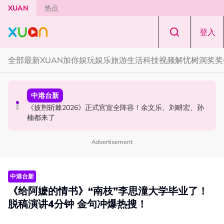
Skip to main content
XUAN
热点
登入
全部
最新
XUAN加你娱玩
娱乐
旅游
生活
科技
视频
解忧树洞
奖奖
中港台新
演唱会
中港台新
陈土豆玩梗《下一站幸福》！同框阿信、吴建豪上演“光晞
范玮琪云顶开唱哽咽了！感性告白大马粉丝：我想继续唱
《披荆斩棘2026》正式官宣全阵容！余文乐、刘畊宏、孙
不能捐”桥段
下去
楠都来了
Advertisement
中港台新
《给阿嬷的情书》“南枝”李思潼大学毕业了！
脱稿演讲4分钟 金句冲爆热搜！