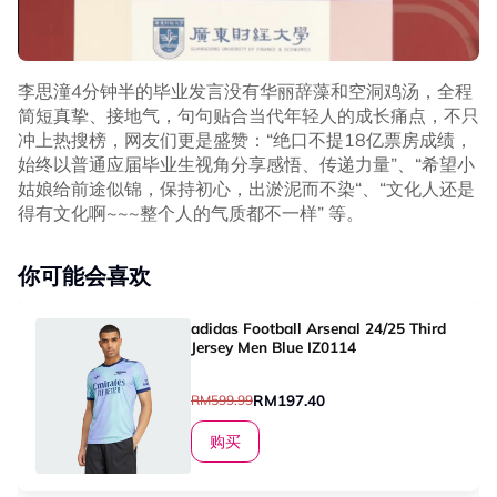
李思潼4分钟半的毕业发言没有华丽辞藻和空洞鸡汤，全程
简短真挚、接地气，句句贴合当代年轻人的成长痛点，不只
冲上热搜榜，网友们更是盛赞：“绝口不提18亿票房成绩，
始终以普通应届毕业生视角分享感悟、传递力量”、“希望小
姑娘给前途似锦，保持初心，出淤泥而不染“、“文化人还是
得有文化啊~~~整个人的气质都不一样” 等。
你可能会喜欢
adidas Football Arsenal 24/25 Third
Jersey Men Blue IZ0114
RM197.40
RM599.99
购买