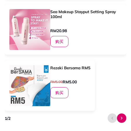
Sea Makeup Stayput Setting Spray
100ml
RM20.98
购买
Rezeki Bersama RM5
RM5.00
RM5.00
购买
1
/
2