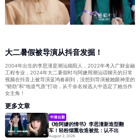
大二暑假被导演从抖音发掘！
2004年出生的李思潼是潮汕揭阳人，2022年考入广财金融
工程专业，2024年大二暑假时与阿嬷用潮汕话聊天的日常
视频在抖音上被导演蓝鸿春刷到，没想到导演被她眼神里的
“韧劲”和“地道气质”打动，从千余名候选人中选定了她当作
女主角！
更多文章
中港台新
《给阿嬷的情书》李思潼新造型翻
车！轻粉烟熏妆造被批：认不出
August 2, 2026