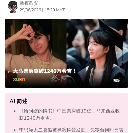
熬夜教父
29/06/2026 | 15:29 MYT
AI 简述
《给阿嬷的情书》中国票房破19亿，马来西亚收
获1240万令吉。
李思潼大二暑假被导演抖音发掘，凭零台词即兴表