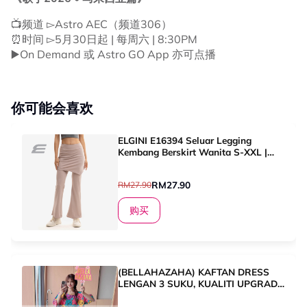
📺频道 ▻Astro AEC（频道306）
⏰时间 ▻5月30日起 | 每周六 | 8:30PM
▶️On Demand 或 Astro GO App 亦可点播
你可能会喜欢
ELGINI E16394 Seluar Legging
Kembang Berskirt Wanita S-XXL |
Women's Skirted Flare Leggings
RM27.90
RM27.90
购买
(BELLAHAZAHA) KAFTAN DRESS
LENGAN 3 SUKU, KUALITI UPGRADE,
BAJU TIDUR PEREMPUAN, KAIN
SERAP PELUH