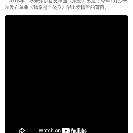
- 2018年，沙米尔以首支单曲《来爱》出道；今年1月沙米
尔发布单曲《我像是个傻瓜》唱出爱情里的盲目。