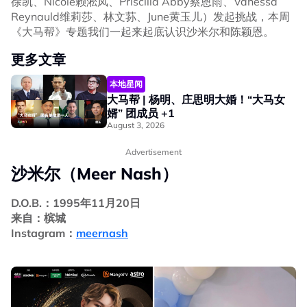
徐凯、Nicole赖淞凤、Priscilla Abby蔡恩雨、Vanessa
Reynauld维莉莎、林文荪、June黄玉儿）发起挑战，本周
《大马帮》专题我们一起来起底认识沙米尔和陈颖恩。
更多文章
本地星闻
大马帮 | 杨明、庄思明大婚！“大马女
婿” 团成员 +1
August 3, 2026
Advertisement
沙米尔（Meer Nash）
D.O.B.：1995年11月20日
来自：槟城
Instagram：
meernash