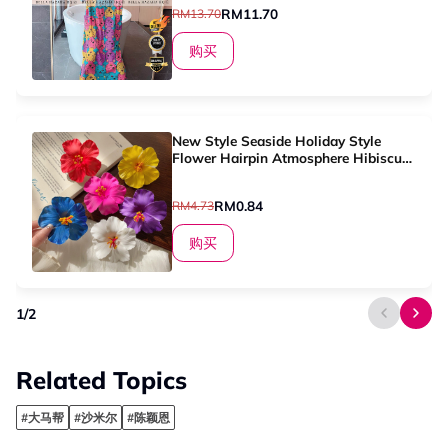
RM11.70
RM13.70
购买
New Style Seaside Holiday Style
Flower Hairpin Atmosphere Hibiscus
Flower Bangs Clip for Women
RM0.84
RM4.73
购买
1
/
2
Related Topics
#大马帮
#沙米尔
#陈颖恩