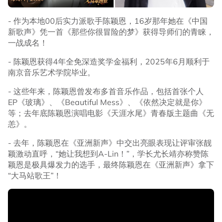
- 作为本地00后实力派歌手陈颖恩，16岁那年她在《中国
新歌声》凭一首《那些你很冒险的梦》获得导师们的青睐，
一战成名！
- 陈颖恩获得4年全免深造奖学金福利，2025年6月顺利于
南京音乐艺术学院毕业。
- 这些年来，陈颖恩曾发布多首音乐作品，包括首张个人
EP《玻璃》、《Beautiful Mess》、《依然决定就是你》
等；去年底陈颖恩演唱电影《天涯水尾》青春版主题曲《无
恙》。
- 去年，陈颖恩在《亚洲新声》中交出亮眼表现让评审张靓
颖激动直呼，“她让我想到A-Lin！”，学长尤长靖亦称赞陈
颖恩是极具爆发力的选手，最终陈颖恩在《亚洲新声》拿下
“大马站歌王”！