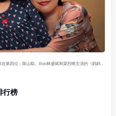
排在第四位；陈山聪、Bob林盛斌和梁烈唯主演的《妈妈，
排行榜