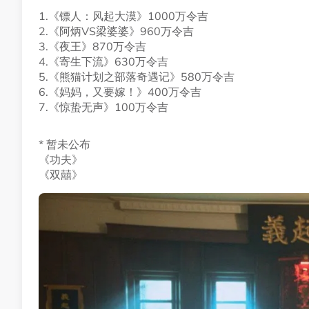
1.《镖人：风起大漠》1000万令吉
2.《阿炳VS梁婆婆》960万令吉
3.《夜王》870万令吉
4.《寄生下流》630万令吉
5.《熊猫计划之部落奇遇记》580万令吉
6.《妈妈，又要嫁！》400万令吉
7.《惊蛰无声》100万令吉
* 暂未公布
《功夫》
《双囍》