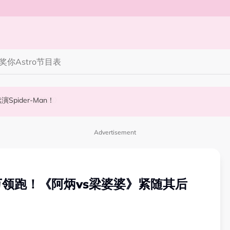
奖你
Astro节目表
》，梦回《流星花园》
Spider-Man！
会浮出水面！
Advertisement
千万领跑！《阿炳vs梁婆婆》紧随其后