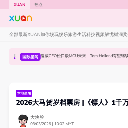
Skip to main content
XUAN
热点
全部
最新
XUAN加你娱玩
娱乐
旅游
生活
科技
视频
解忧树洞
奖
F✦FOREVER 首次来马开唱！万人合唱《流星雨
漫威CEO松口谈MCU未来！Tom Holland有望继续演
张员瑛频陷耍大牌争议！首度吐心声：真相终究
演唱会
国际星闻
国际星闻
本地星闻
2026大马贺岁档票房 |《镖人》1
大块脸
03/03/2026 | 10:02 MYT