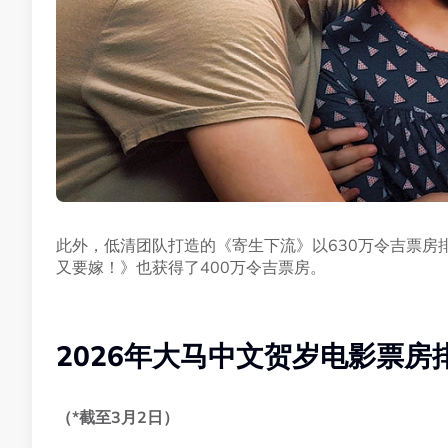
此外，低清团队打造的《寄生下流》以630万令吉票房
又要嫁！》也获得了400万令吉票房。
2026年大马中文贺岁电影票房
（*截至3月2日）