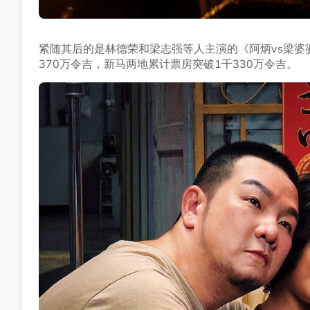
紧随其后的是林德荣和梁志强等人主演的《阿炳vs梁婆
370万令吉，新马两地累计票房突破1千330万令吉。