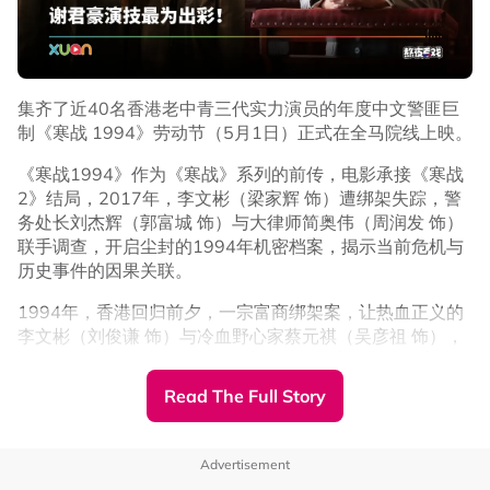
集齐了近40名香港老中青三代实力演员的年度中文警匪巨
制《寒战 1994》劳动节（5月1日）正式在全马院线上映。
《寒战1994》作为《寒战》系列的前传，电影承接《寒战
2》结局，2017年，李文彬（梁家辉 饰）遭绑架失踪，警
务处长刘杰辉（郭富城 饰）与大律师简奥伟（周润发 饰）
联手调查，开启尘封的1994年机密档案，揭示当前危机与
历史事件的因果关联。
“5条寨仔”同框
1994年，香港回归前夕，一宗富商绑架案，让热血正义的
李文彬（刘俊谦 饰）与冷血野心家蔡元祺（吴彦祖 饰），
20日，《九龙城寨》演员张文杰在个人Instagram上，晒
在警界掀起一场暗潮涌动的权力较量。英方、警队、富商、
出“城寨四子”林峯、刘俊谦、张文杰、胡子彤和吴彦祖的合
黑道四方势力卷入其中互相博弈，香港迎来了新一轮权力洗
照写下“5条寨仔”，照片曝光后，网友们都直呼期待。
Read The Full Story
牌，并为2017年的寒战风波埋下了伏笔。
Advertisement