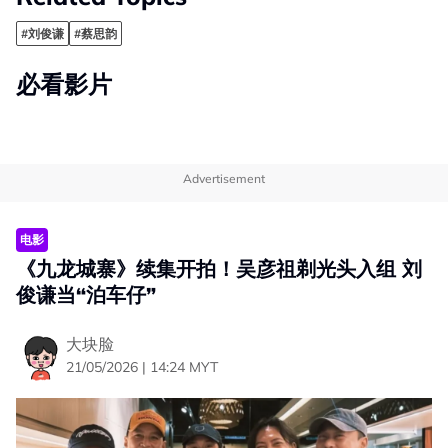
#刘俊谦
#蔡思韵
必看影片
Advertisement
电影
《九龙城寨》续集开拍！吴彦祖剃光头入组 刘
俊谦当“泊车仔”
大块脸
21/05/2026 | 14:24 MYT