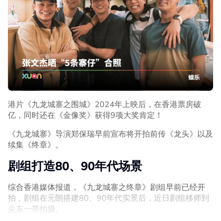
港片《九龙城寨之围城》2024年上映后，在香港票房破
亿，同时还在《金像奖》获得9项大奖肯定！
《九龙城寨》导演郑保瑞早前宣布将开拍前传《龙头》以及
续集《终章》。
剧组打造80、90年代场景
综合香港媒体报道，《九龙城寨之终章》剧组早前已经开
拍，剧组在元朗搭建80、90年代实景后，近日剧组移师到
尖东一带拍摄。