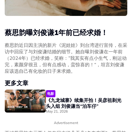
蔡思韵曝刘俊谦1年前已经求婚！
蔡思韵近日因主演的新片《泥娃娃》到台湾进行宣传，在采
访中回应了与刘俊谦结婚的细节。她自曝刘俊谦在一年前
（2024年）已经求婚，笑称：”我其实有点小生气，刚运动
完，素颜穿很丑，但有点感动，蛮惊喜的！“，坦言刘俊谦
应该选自己有化妆的日子来求婚。
更多文章
电影
《九龙城寨》续集开拍！吴彦祖剃光
头入组 刘俊谦当“泊车仔”
May 21, 2026
Advertisement