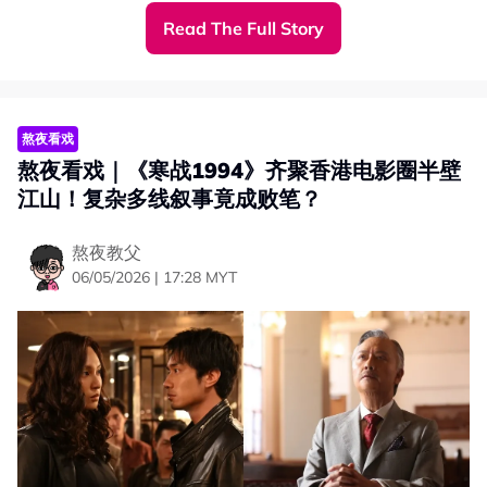
近年积极回归娱乐圈的男神吴彦祖为了角色剃光头、留了胡
Read The Full Story
子，换上全黑打扮的吴彦祖戴上金属饰物，肩上背着个大大
的袋子，整体造型杀气十足。
熬夜看戏
熬夜看戏｜《寒战1994》齐聚香港电影圈半壁
江山！复杂多线叙事竟成败笔？
熬夜教父
06/05/2026 | 17:28 MYT
另外，《九龙城寨》里的“信一”刘俊谦饰演“泊车仔”角色。
据报道，剧组把拍摄现场打造成80年代的繁华景象，到处
都挂上怀旧霓虹招牌、广告牌，现场还有多部古董车停靠。