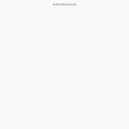
Advertisement
Related Topics
#九龙城寨之终章
#吴彦祖
#刘俊谦