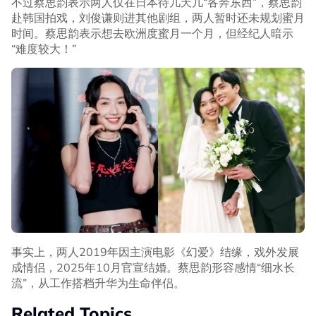
不过蔡思韵表示两人仅在日本待几天几“各奔东西”，蔡思韵
赴韩国拍戏，刘俊谦则进其他剧组，两人暂时还未规划蜜月
时间。蔡思韵表示想去欧洲度蜜月一个月，但经纪人暗示
“难度较大！”
事实上，两人2019年因主演电影《幻爱》结缘，戏外发展
成情侣，2025年10月官宣结婚。蔡思韵形容感情“细水长
流”，从工作搭档升华为生命伴侣。
Related Topics