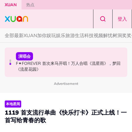
Skip to main content
XUAN
热点
登入
全部
最新
XUAN加你娱玩
娱乐
旅游
生活
科技
视频
解忧树洞
奖奖
国际星闻
演唱会
国际星闻
张员瑛频陷耍大牌争议！首度吐心声：真相终究会浮出水
F✦FOREVER 首次来马开唱！万人合唱《流星雨》，梦回
CORTIS MARTIN一开口就沦陷！深情演绎JANNABI歌曲
面！
《流星花园》
获网友狂赞！
Advertisement
本地星闻
1119 首支流行单曲《快乐打卡》正式上线！一
首写给青春的歌