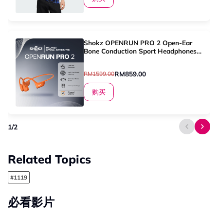
Shokz OPENRUN PRO 2 Open-Ear
Bone Conduction Sport Headphones |
Noise Cancelling | IP55 Waterproof |
Superior Sound
RM859.00
RM1599.00
购买
1
/
2
Related Topics
#1119
必看影片