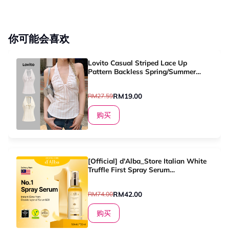
你可能会喜欢
Lovito Casual Striped Lace Up
Pattern Backless Spring/Summer
Light Pink Tank Top for Women
L136AD305
RM19.00
RM27.59
购买
[Official] d'Alba_Store Italian White
Truffle First Spray Serum
50ml&100ml
RM42.00
RM74.00
购买