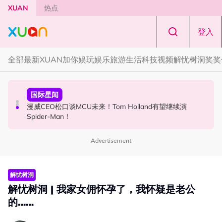
Skip to main content
XUAN
热点
登入
全部
最新
XUAN加你娱玩
娱乐
旅游
生活
科技
视频
解忧树洞
奖奖
演唱会
国际星闻
国际星闻
F✦FOREVER 首次来马开唱！万人合唱《流星雨》，梦回
漫威CEO松口谈MCU未来！Tom Holland有望继续演
张员瑛频陷耍大牌争议！首度吐心声：真相终究会浮出水
《流星花园》
Spider-Man！
面！
Advertisement
解忧树洞
解忧树洞 | 我家女佣怀孕了，我怀疑是老公
的……