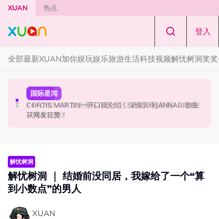
Skip to main content
XUAN
热点
登入
全部
最新
XUAN加你娱玩
娱乐
旅游
生活
科技
视频
解忧树洞
奖奖
国际星闻
演唱会
国际星闻
张员瑛频陷耍大牌争议！首度吐心声：真相终究会浮出水
F✦FOREVER 首次来马开唱！万人合唱《流星雨》，梦回
CORTIS MARTIN一开口就沦陷！深情演绎JANNABI歌曲
面！
《流星花园》
获网友狂赞！
解忧树洞
解忧树洞 ｜ 结婚前没同居，我嫁给了一个“算
到小数点”的男人
XUAN