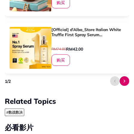
购买
[Official] d'Alba_Store Italian White
Truffle First Spray Serum
50ml&100ml
RM42.00
RM74.00
购买
1
/
2
Related Topics
#数战数决
必看影片