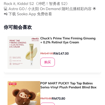
Rock it, Kiddo! S2《冲吧！智勇者 S2》
💻 Astro GO / 小太阳 On Demand 随时点播精彩内容 🌟
📲 下载 Sooka App 免费收看
你可能会喜欢
Chuck's Prime Time Firming Ginseng
+ 0.2% Retinol Eye Cream
RM147.00
RM147.00
购买
POP MART PUCKY Tap Tap Babies
Series-Vinyl Plush Pendant Blind Box
RM70.80
RM70.80