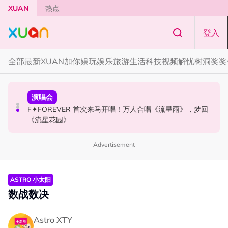
Skip to main content
XUAN
热点
登入
全部
最新
XUAN加你娱玩
娱乐
旅游
生活
科技
视频
解忧树洞
奖奖
国际星闻
演唱会
国际星闻
张员瑛频陷耍大牌争议！首度吐心声：真相终究会浮出水
F✦FOREVER 首次来马开唱！万人合唱《流星雨》，梦回
CORTIS MARTIN一开口就沦陷！深情演绎JANNABI歌曲
面！
《流星花园》
获网友狂赞！
Advertisement
ASTRO 小太阳
数战数决
Astro XTY