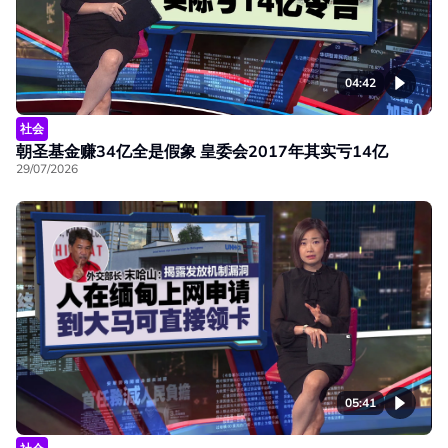
04:42
社会
朝圣基金赚34亿全是假象 皇委会2017年其实亏14亿
29/07/2026
05:41