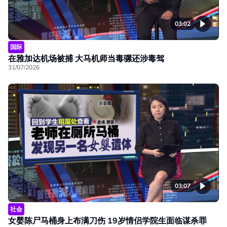
03:02
国际
在雅加达机场被捕 大马机师当毒骡还涉毒驾
31/07/2026
03:07
社会
女婴陈尸马桶身上布满刀伤 19岁情侣学院生面临谋杀罪