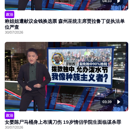
04:33
政治
称姐姐遭献议金钱换选票 森州巫统主席贾拉鲁丁促执法单
位严查
30/07/2026
03:39
政治
女婴陈尸马桶身上布满刀伤 19岁情侣学院生面临谋杀罪
30/07/2026