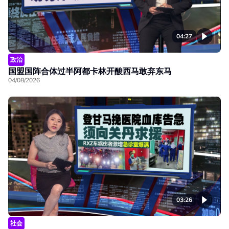
04:27
政治
国盟国阵合体过半阿都卡林开酸西马敢弃东马
04/08/2026
03:26
社会