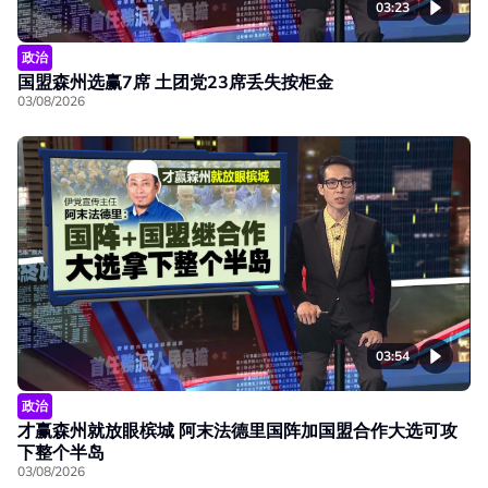
03:23
政治
国盟森州选赢7席 土团党23席丢失按柜金
03/08/2026
03:54
政治
才赢森州就放眼槟城 阿末法德里国阵加国盟合作大选可攻
下整个半岛
03/08/2026