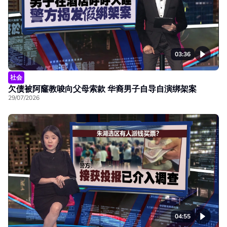
03:36
社会
欠债被阿窿教唆向父母索款 华裔男子自导自演绑架案
29/07/2026
04:55