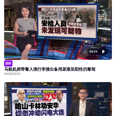
04:24
国际
马航机师带毒入境行李搜出备用尿液呈阳性仍毒驾
04/08/2026