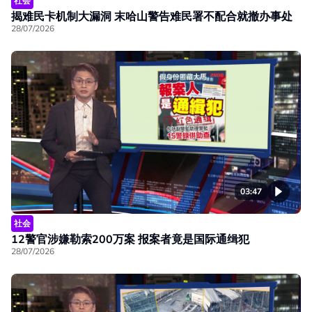
社会
揭难民卡机制大漏洞 末哈山警告难民署不配合就撤办事处
28/07/2026
03:47
社会
12警官涉嫌勒索200万案 报案者竟是国际通缉犯
28/07/2026