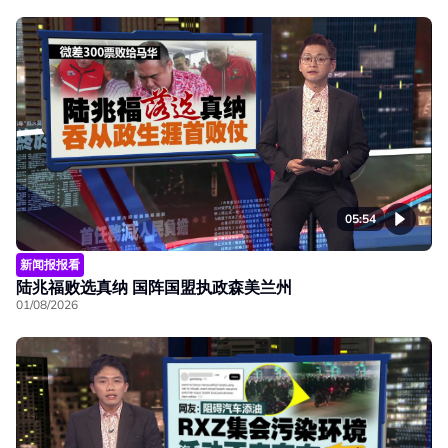
05:54
新闻报报看
陆兆福败选真纳 国阵国盟执政森美兰州
01/08/2026