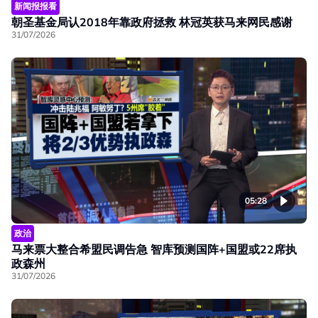
新闻报报看
朝圣基金局认2018年靠政府拯救 林冠英获马来网民感谢
31/07/2026
05:28
政治
马来票大整合希盟民调告急 智库预测国阵+国盟或22席执
政森州
31/07/2026