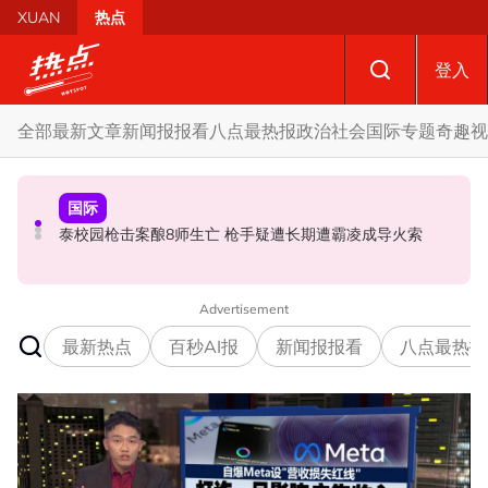
Skip to main content
XUAN
热点
登入
全部
最新文章
新闻报报看
八点最热报
政治
社会
国际
专题
奇趣
视
国际
政治
政治
促努鲁依莎辞职后勿重返政坛 罗诗雅：给他人机会领导公
炮轰哈迪不了解章程 阿兹敏：国盟无“自动退盟”规定
泰校园枪击案酿8师生亡 枪手疑遭长期遭霸凌成导火索
正党
Advertisement
最新热点
百秒AI报
新闻报报看
八点最热报