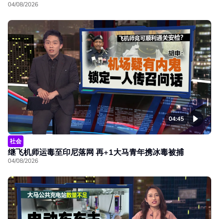
04/08/2026
04:45
社会
继飞机师运毒至印尼落网 再+1大马青年携冰毒被捕
04/08/2026