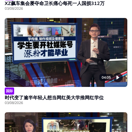
XZ飙车集会屡夺命卫长痛心每死一人国损312万
03/08/2026
04:05
国际
时代变了逾半年轻人想当网红美大学推网红学位
03/08/2026