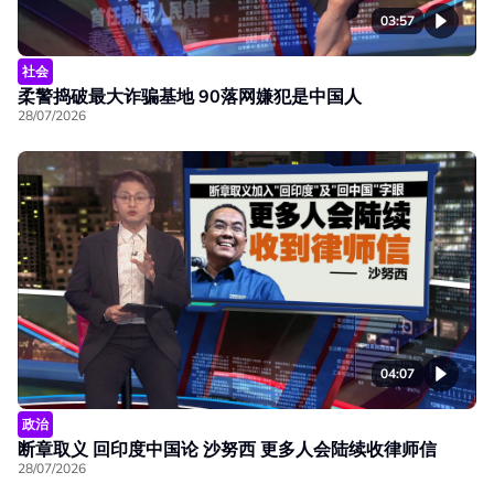
03:57
社会
柔警捣破最大诈骗基地 90落网嫌犯是中国人
28/07/2026
04:07
政治
断章取义 回印度中国论 沙努西 更多人会陆续收律师信
28/07/2026