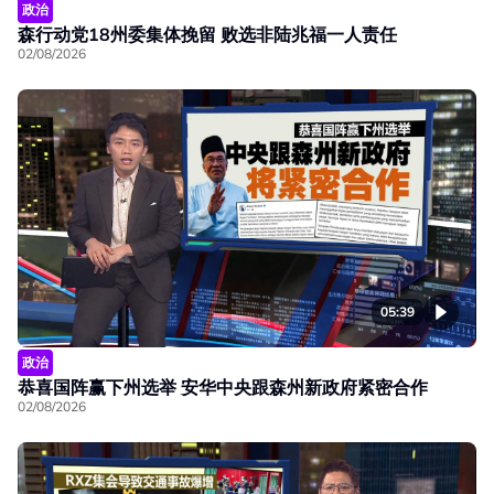
政治
森行动党18州委集体挽留 败选非陆兆福一人责任
02/08/2026
05:39
政治
恭喜国阵赢下州选举 安华中央跟森州新政府紧密合作
02/08/2026