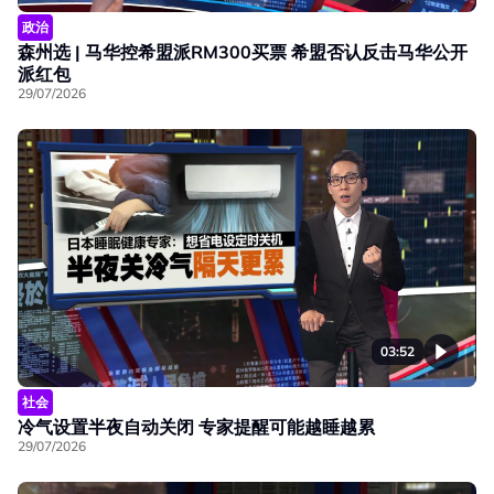
政治
森州选 | 马华控希盟派RM300买票 希盟否认反击马华公开
派红包
29/07/2026
03:52
社会
冷气设置半夜自动关闭 专家提醒可能越睡越累
29/07/2026