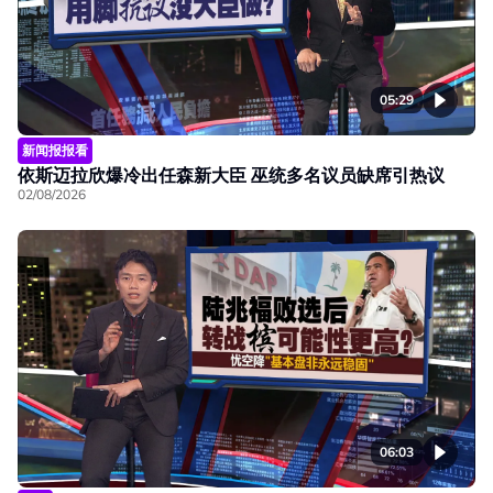
05:29
新闻报报看
依斯迈拉欣爆冷出任森新大臣 巫统多名议员缺席引热议
02/08/2026
06:03