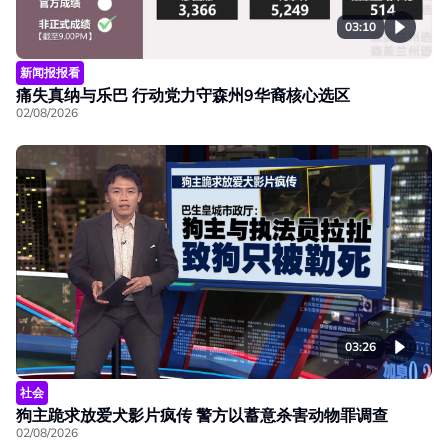
03:10
新闻报报看
痛失真纳与乐巴 行动党力守森州9华裔核心选区
02/08/2026
03:26
社会
狗主跪求放爱犬影片疯传 警方以蓄意杀害动物罪调查
02/08/2026