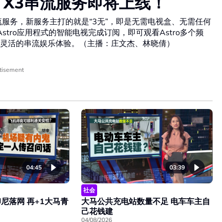
o X3串流服务即将上线！
 X3串流服务，新服务主打的就是“3无”，即是无需电视盒、无需任何
Astro应用程式的智能电视完成订阅，即可观看Astro多个频
灵活的串流娱乐体验。（主播：庄文杰、林晓倩）
tisement
04:45
03:39
社会
尼落网 再+1大马青
大马公共充电站数量不足 电车车主自
己花钱建
04/08/2026