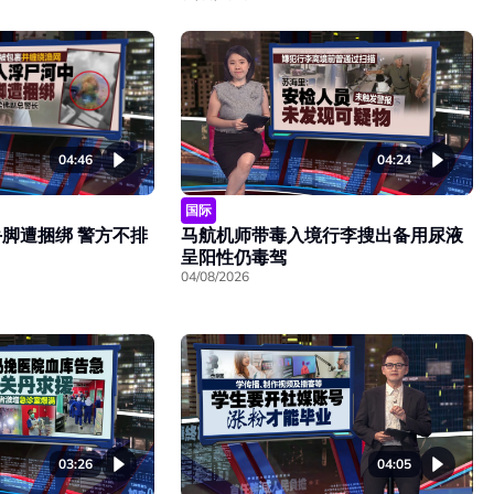
04:46
04:24
国际
脚遭捆绑 警方不排
马航机师带毒入境行李搜出备用尿液
呈阳性仍毒驾
04/08/2026
03:26
04:05