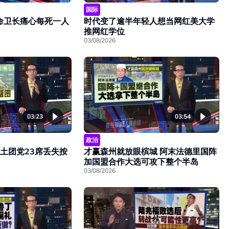
国际
命卫长痛心每死一人
时代变了逾半年轻人想当网红美大学
推网红学位
03/08/2026
03:23
03:54
政治
 土团党23席丢失按
才赢森州就放眼槟城 阿末法德里国阵
加国盟合作大选可攻下整个半岛
03/08/2026