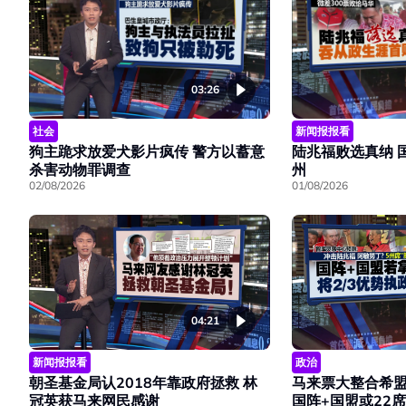
03:26
社会
新闻报报看
狗主跪求放爱犬影片疯传 警方以蓄意
陆兆福败选真纳 
杀害动物罪调查
州
02/08/2026
01/08/2026
04:21
新闻报报看
政治
朝圣基金局认2018年靠政府拯救 林
马来票大整合希盟
冠英获马来网民感谢
国阵+国盟或22