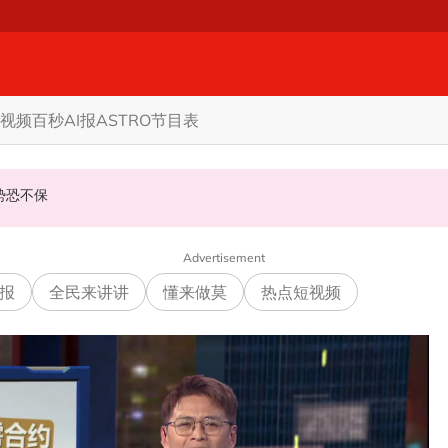
视频
百秒AI报
ASTRO节目表
名代表
政优势恐不保
至827提控
Advertisement
报
全民来讲讲
懂来做莫
热点短视频