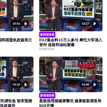
05:54
03:27
新闻报报看
国阵国盟执政森美兰
RXZ集会料10万人参与 摩托大军涌入
登州 道路和油站塞爆
01/08/2026
05:28
04:46
新闻报报看
民调告急 智库预测
悬疑推理揭健康警讯 健康疑案调查局
席执政森州
809开播