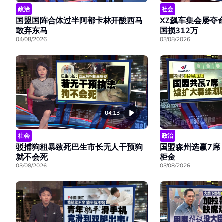
政治
社会
国盟国阵合体过半阿都卡林开酸西马
XZ飙车集会屡夺
敢弃东马
国损312万
04/08/2026
03/08/2026
04:13
社会
政治
驳捕狗粗暴致死巴生市长无人干预狗
国盟森州选赢7席
就不会死
柜金
03/08/2026
03/08/2026