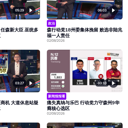
05:29
06:03
政治
任森新大臣 巫统多
森行动党18州委集体挽留 败选非陆兆
议
福一人责任
02/08/2026
03:27
03:10
新闻报报看
旺商机 大道休息站疑
痛失真纳与乐巴 行动党力守森州9华
水
裔核心选区
02/08/2026