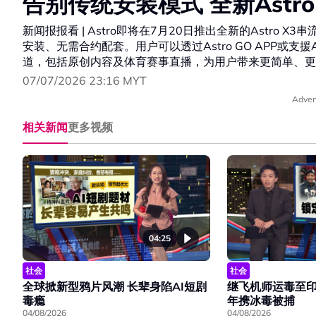
告别传统安装模式 全新Astr
新闻报报看 | Astro即将在7月20日推出全新的Astro
安装、无需合约配套。用户可以透过Astro GO APP或支援
道，包括原创内容及体育赛事直播，为用户带来更简单、更
07/07/2026 23:16 MYT
Adver
相关新闻
更多视频
04:25
社会
社会
全球掀新型鸦片风潮 长辈身陷AI短剧
继飞机师运毒至印
毒瘾
年携冰毒被捕
04/08/2026
04/08/2026