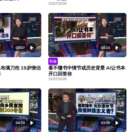
31/07/2026
03:07
03:24
社会
布满刀伤 19岁情侣
看不懂书中情节或历史背景 AI让书本
罪
开口回答你
31/07/2026
04:33
03:39