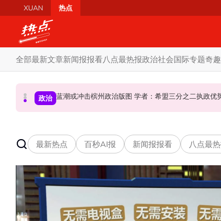
Skip to main content
XUAN
热点
全部
最新文章
新闻报报看
八点最热报
政治
社会
国际
专题
奇趣
10议员正式组森州议会 马华、伊党、宏愿党各有一
蓝潮或冲击槟州政治版图 学者：希盟三分之二执
昨反贪会总部录供身体不适急送院 沙比里案件延
政治
政治
政治
最新热点
百秒AI报
新闻报报看
八点最热