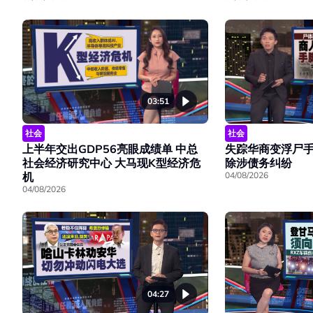
03:51
社会
社会
上半年交出GDP56亮眼成绩单 中总
失踪华商变浮尸手
社会经济研究中心 大马现K型经济危
除涉债务纠纷
机
04/08/2026
04/08/2026
04:27