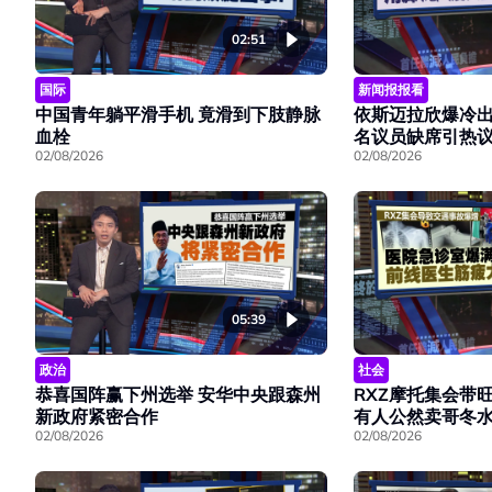
02:51
国际
新闻报报看
中国青年躺平滑手机 竟滑到下肢静脉
依斯迈拉欣爆冷出
血栓
名议员缺席引热
02/08/2026
02/08/2026
05:39
政治
社会
恭喜国阵赢下州选举 安华中央跟森州
RXZ摩托集会带
新政府紧密合作
有人公然卖哥冬
02/08/2026
02/08/2026