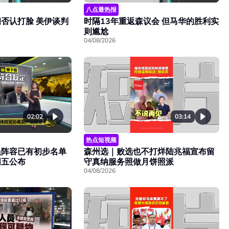
八点最热报
否认打脸 美伊谈判
时隔13年重返森议会 但马华的胜利实
则尴尬
04/08/2026
02:02
03:14
热点短视频
员阵容已有初步名单
森州选｜败选也不打烊陆兆福宣布留
周五公布
守真纳服务照做月饼照派
04/08/2026