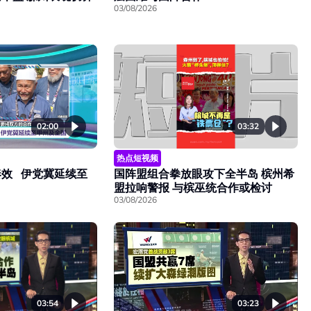
03/08/2026
03:32
02:00
热点短视频
国阵盟组合拳放眼攻下全半岛 槟州希
效 伊党冀延续至
盟拉响警报 与槟巫统合作或检讨
03/08/2026
03:54
03:23