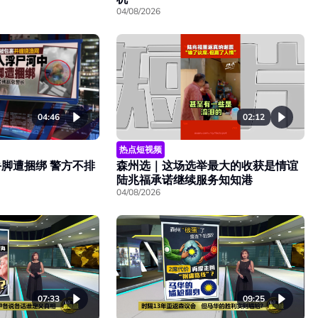
04/08/2026
02:12
04:46
热点短视频
森州选｜这场选举最大的收获是情谊
脚遭捆绑 警方不排
陆兆福承诺继续服务知知港
04/08/2026
07:33
09:25