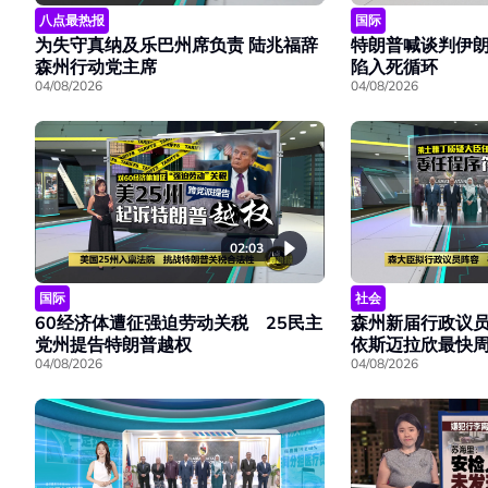
八点最热报
国际
为失守真纳及乐巴州席负责 陆兆福辞
特朗普喊谈判伊朗
森州行动党主席
陷入死循环
04/08/2026
04/08/2026
02:03
国际
社会
60经济体遭征强迫劳动关税 25民主
森州新届行政议
党州提告特朗普越权
依斯迈拉欣最快
04/08/2026
04/08/2026