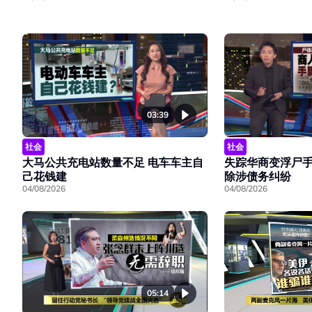
03:39
社会
社会
大马公共充电站数量不足 电车车主自
失踪华商变浮尸手
己花钱建
除涉债务纠纷
04/08/2026
04/08/2026
05:14