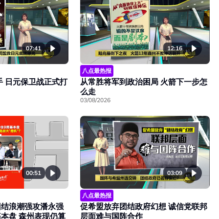
07:41
12:16
八点最热报
手 日元保卫战正式打
从常胜将军到政治困局 火箭下一步怎
么走
03/08/2026
00:51
03:09
八点最热报
团结浪潮强攻潘永强
促希盟放弃团结政府幻想 诚信党联邦
本盘 森州表现仍算
层面难与国阵合作