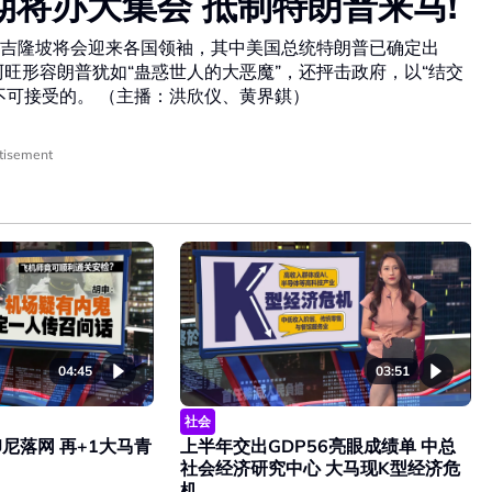
期将办大集会 抵制特朗普来马!
行，吉隆坡将会迎来各国领袖，其中美国总统特朗普已确定出
旺形容朗普犹如“蛊惑世人的大恶魔”，还抨击政府，以“结交
不可接受的。 （主播：洪欣仪、黄界錤）
tisement
04:45
03:51
社会
尼落网 再+1大马青
上半年交出GDP56亮眼成绩单 中总
社会经济研究中心 大马现K型经济危
机