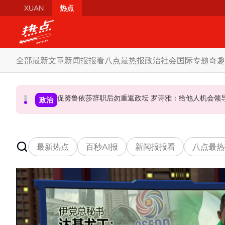
Skip to main content
XUAN
热点
全部
最新文章
新闻报报看
八点最热报
政治
社会
国际
专题
奇趣
炮轰哈迪不了解章程 阿兹敏：国盟无“自动退盟”规定
泰校园枪击案酿8师生亡 枪手疑遭长期遭霸凌成导火索
促努鲁依莎辞职后勿重返政坛 罗诗雅：给他人
政治
政治
国际
最新热点
百秒AI报
新闻报报看
八点最热