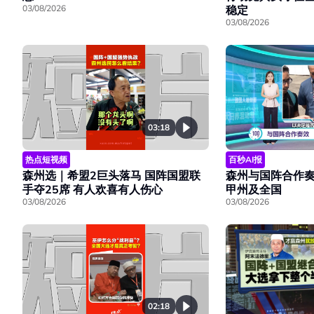
稳定
03/08/2026
03/08/2026
03:18
热点短视频
百秒AI报
森州选｜希盟2巨头落马 国阵国盟联
森州与国阵合作奏
手夺25席 有人欢喜有人伤心
甲州及全国
03/08/2026
03/08/2026
02:18