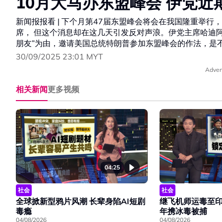
10月大马办东盟峰会 伊党近
新闻报报看 | 下个月第47届东盟峰会将会在我国隆重举
席， 但这个消息却在这几天引发反对声浪。伊党主席哈迪阿
朋友”为由，邀请美国总统特朗普参加东盟峰会的作法，是
30/09/2025 23:01 MYT
Adver
相关新闻
更多视频
04:25
社会
社会
全球掀新型鸦片风潮 长辈身陷AI短剧
继飞机师运毒至印
毒瘾
年携冰毒被捕
04/08/2026
04/08/2026