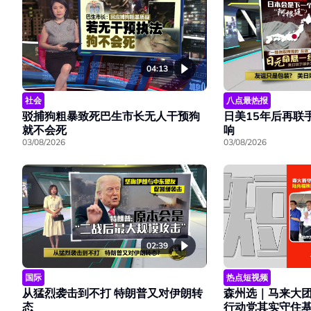
04:13
社会
八点最热报
驳捕狗粗暴致死巴生市长无人干预狗
日美15年后再联
就不会死
响
03/08/2026
03/08/2026
02:39
热点短视频
国际
森州选｜马来大
从猛烈袭击到不打 特朗普又对伊朗转
行动党其实守住基
态