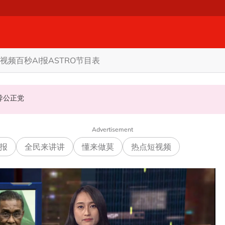
视频
百秒AI报
ASTRO节目表
机会领导公正党
Advertisement
报
全民来讲讲
懂来做莫
热点短视频