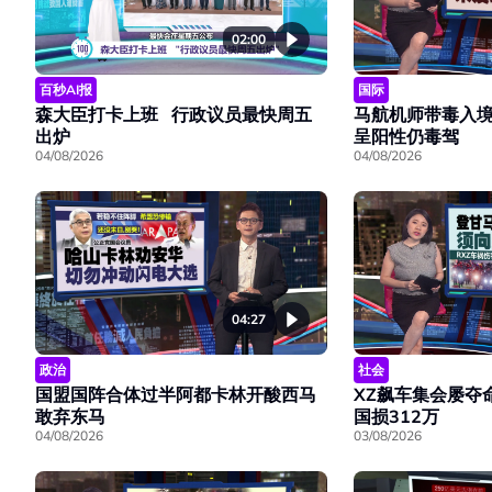
02:00
百秒AI报
国际
森大臣打卡上班 行政议员最快周五
马航机师带毒入
出炉
呈阳性仍毒驾
04/08/2026
04/08/2026
04:27
政治
社会
国盟国阵合体过半阿都卡林开酸西马
XZ飙车集会屡夺
敢弃东马
国损312万
04/08/2026
03/08/2026