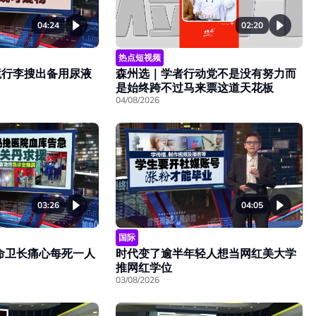
02:20
04:24
热点短视频
森州选｜学者行动党不是没有努力而
境行李搜出备用尿液
是始终跨不过马来票这道天花板
04/08/2026
03:26
04:05
国际
命卫长痛心每死一人
时代变了逾半年轻人想当网红美大学
推网红学位
03/08/2026