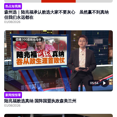
热点短视频
森州选｜陆兆福承认败选大家不要灰心 虽然赢不到真纳
但我们永远都在
01/08/2026
05:54
新闻报报看
陆兆福败选真纳 国阵国盟执政森美兰州
01/08/2026