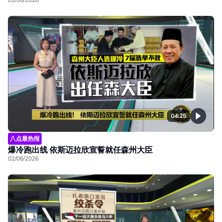
04:25
八点最热报
爆冷跑出线 依斯迈拉欣宣誓就任森州大臣
02/08/2026