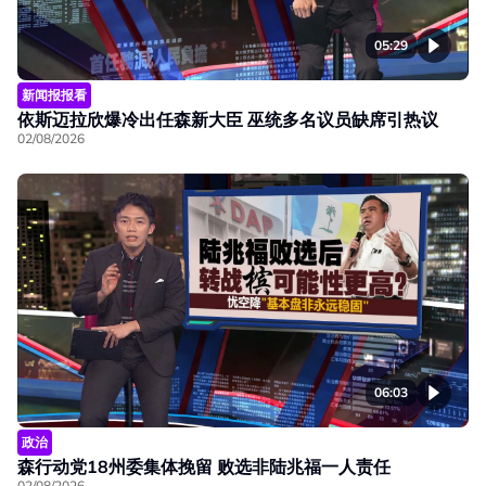
05:29
新闻报报看
依斯迈拉欣爆冷出任森新大臣 巫统多名议员缺席引热议
02/08/2026
06:03
政治
森行动党18州委集体挽留 败选非陆兆福一人责任
02/08/2026