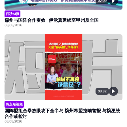
02:00
百秒AI报
森州与国阵合作奏效 伊党冀延续至甲州及全国
03/08/2026
03:32
热点短视频
国阵盟组合拳放眼攻下全半岛 槟州希盟拉响警报 与槟巫统
合作或检讨
03/08/2026