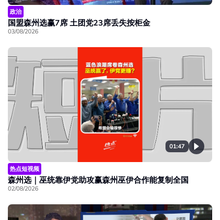
政治
国盟森州选赢7席 土团党23席丢失按柜金
03/08/2026
01:47
热点短视频
森州选｜巫统靠伊党助攻赢森州巫伊合作能复制全国
02/08/2026