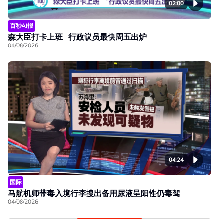
02:00
百秒AI报
森大臣打卡上班 行政议员最快周五出炉
04/08/2026
04:24
国际
马航机师带毒入境行李搜出备用尿液呈阳性仍毒驾
04/08/2026