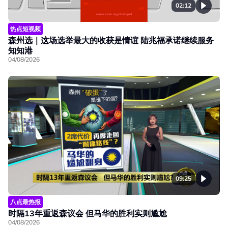
02:12
热点短视频
森州选｜这场选举最大的收获是情谊 陆兆福承诺继续服务
知知港
04/08/2026
09:25
八点最热报
时隔13年重返森议会 但马华的胜利实则尴尬
04/08/2026