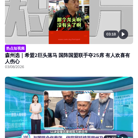
03:18
热点短视频
森州选｜希盟2巨头落马 国阵国盟联手夺25席 有人欢喜有
人伤心
03/08/2026