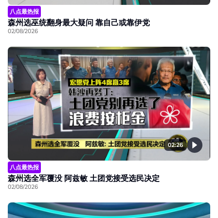
八点最热报
森州选巫统翻身最大疑问 靠自己或靠伊党
02/08/2026
02:26
八点最热报
森州选全军覆没 阿兹敏 土团党接受选民决定
02/08/2026