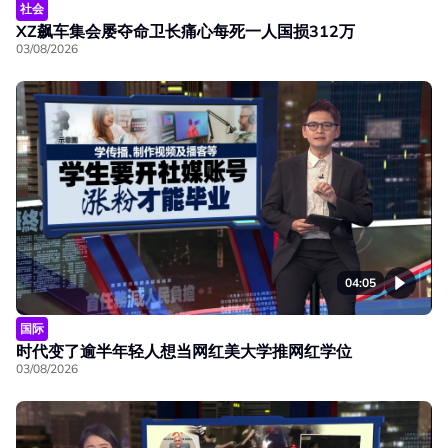
社会
XZ飙车集会屡夺命卫长痛心每死一人国损312万
03/08/2026
04:05
国际
时代变了逾半年轻人想当网红美大学推网红学位
03/08/2026