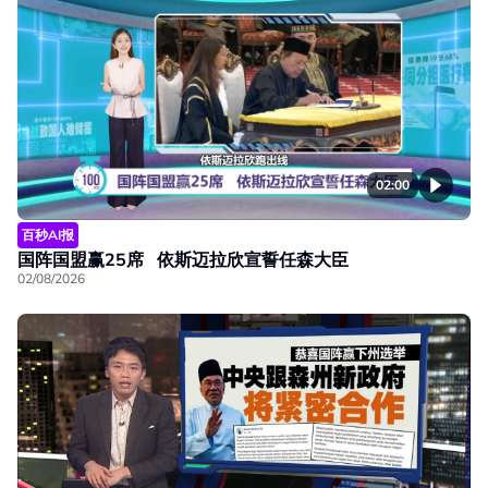
02:00
百秒AI报
国阵国盟赢25席 依斯迈拉欣宣誓任森大臣
02/08/2026