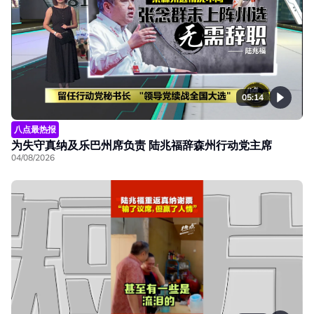
05:14
八点最热报
为失守真纳及乐巴州席负责 陆兆福辞森州行动党主席
04/08/2026