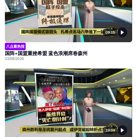
09:15
八点最热报
国阵+国盟重挫希盟 蓝色浪潮席卷森州
02/08/2026
10:04