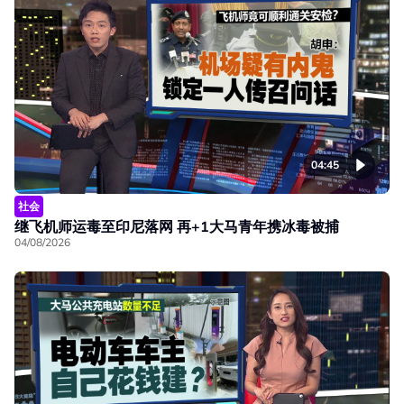
04:45
社会
继飞机师运毒至印尼落网 再+1大马青年携冰毒被捕
04/08/2026