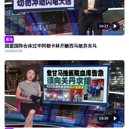
04:27
政治
国盟国阵合体过半阿都卡林开酸西马敢弃东马
04/08/2026
03:26