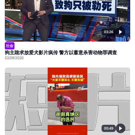
03:26
社会
狗主跪求放爱犬影片疯传 警方以蓄意杀害动物罪调查
02/08/2026
00:49