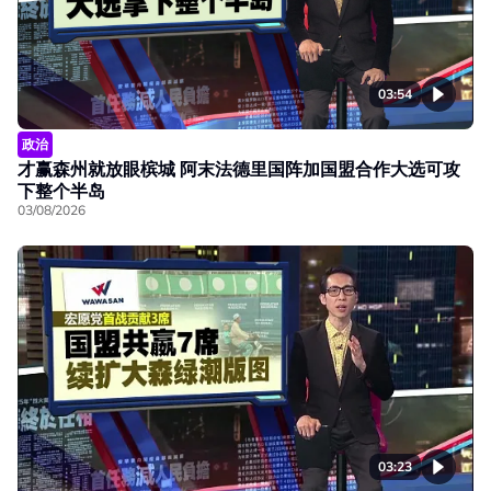
03:54
政治
才赢森州就放眼槟城 阿末法德里国阵加国盟合作大选可攻
下整个半岛
03/08/2026
03:23