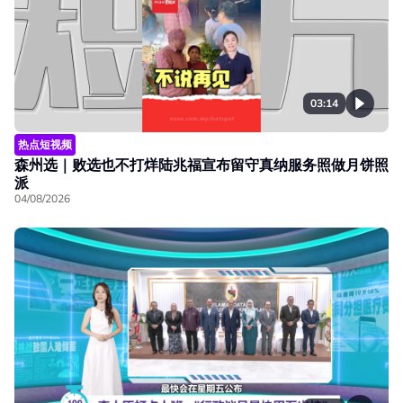
03:14
热点短视频
森州选｜败选也不打烊陆兆福宣布留守真纳服务照做月饼照
派
04/08/2026