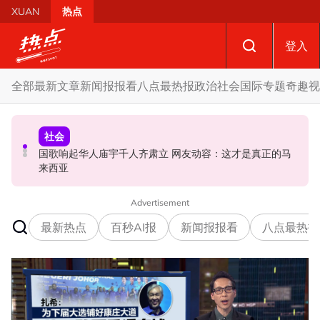
Skip to main content
XUAN
热点
登入
全部
最新文章
新闻报报看
八点最热报
政治
社会
国际
专题
奇趣
视
政治
社会
政治
国歌响起华人庙宇千人齐肃立 网友动容：这才是真正的马
马六甲州选 | 甲州选席谈判现空间？ 法米：国阵开放态度
反驳伊党“土团自动退出论” 慕尤丁前机要秘书晒章程打脸
来西亚
值得探讨
Advertisement
最新热点
百秒AI报
新闻报报看
八点最热报