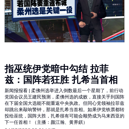
指巫统伊党暗中勾结 拉菲
兹：国阵若狂胜 扎希当首相
新闻报报看 | 柔佛州选举进入倒数最后一个星期了，前行动
党国会议员王建民预测，柔佛州选的成败，直接关乎到国阵
在下届全国大选能不能重返中央执政。但同心党领袖拉菲兹
却跳出来敲响警钟，那就是扎希当首相。如果伊党铁票都转
投给巫统，国阵大胜，扎希很有可能会顺势成为马来西亚的
下一任首相！（主播：颜江瀚、黄界錤）