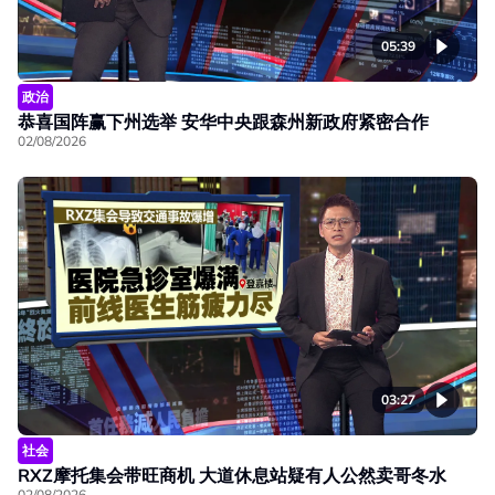
05:39
政治
恭喜国阵赢下州选举 安华中央跟森州新政府紧密合作
02/08/2026
03:27
社会
RXZ摩托集会带旺商机 大道休息站疑有人公然卖哥冬水
02/08/2026