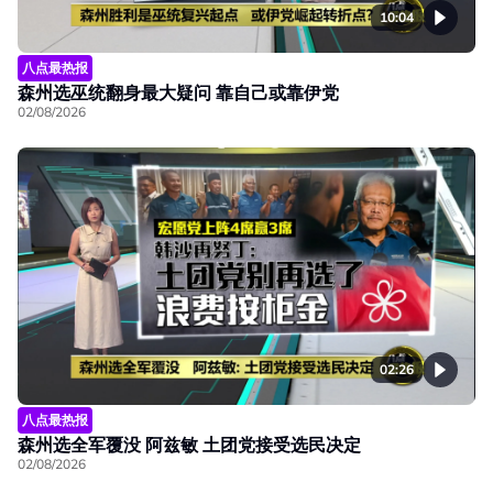
10:04
八点最热报
森州选巫统翻身最大疑问 靠自己或靠伊党
02/08/2026
02:26
八点最热报
森州选全军覆没 阿兹敏 土团党接受选民决定
02/08/2026