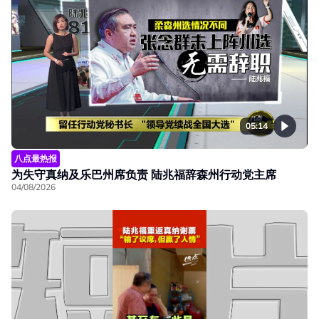
05:14
八点最热报
为失守真纳及乐巴州席负责 陆兆福辞森州行动党主席
04/08/2026