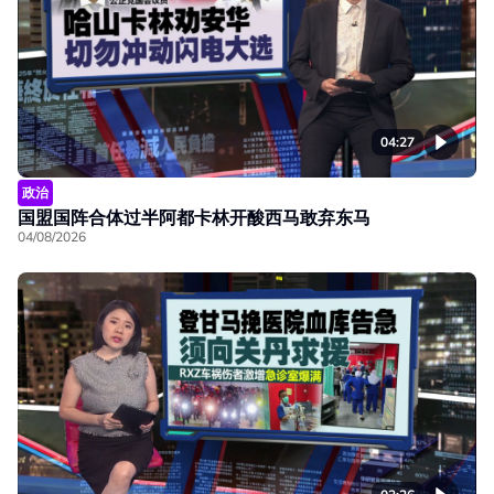
04:27
政治
国盟国阵合体过半阿都卡林开酸西马敢弃东马
04/08/2026