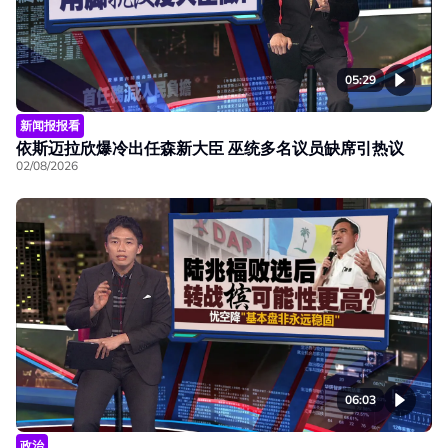
05:29
新闻报报看
依斯迈拉欣爆冷出任森新大臣 巫统多名议员缺席引热议
02/08/2026
06:03
政治