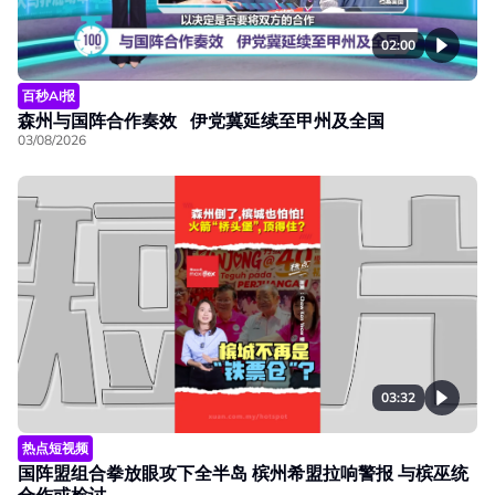
02:00
百秒AI报
森州与国阵合作奏效 伊党冀延续至甲州及全国
03/08/2026
03:32
热点短视频
国阵盟组合拳放眼攻下全半岛 槟州希盟拉响警报 与槟巫统