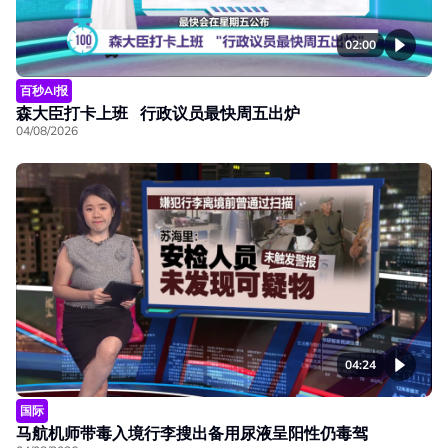
02:00
百秒AI报
森大臣打卡上班 行政议员最快周五出炉
04/08/2026
04:24
国际
马航机师带毒入境行李搜出备用尿液呈阳性仍毒驾