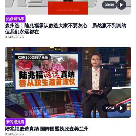
00:49
热点短视频
森州选｜陆兆福承认败选大家不要灰心 虽然赢不到真纳
但我们永远都在
01/08/2026
05:54
新闻报报看
陆兆福败选真纳 国阵国盟执政森美兰州
01/08/2026