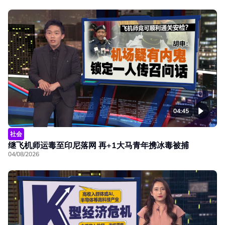
04:45
社会
继飞机师运毒至印尼落网 再+1大马青年携冰毒被捕
04/08/2026