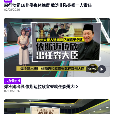
森行动党18州委集体挽留 败选非陆兆福一人责任
02/08/2026
04:25
八点最热报
爆冷跑出线 依斯迈拉欣宣誓就任森州大臣
02/08/2026