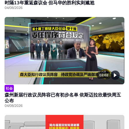
时隔13年重返森议会 但马华的胜利实则尴尬
04/08/2026
02:02
社会
森州新届行政议员阵容已有初步名单 依斯迈拉欣最快周五
公布
04/08/2026