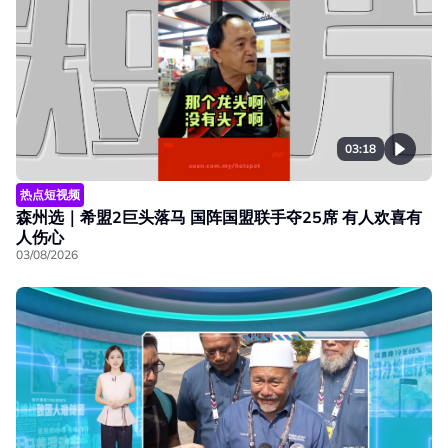
03:18
热点短视频
森州选｜希盟2巨头落马 国阵国盟联手夺25席 有人欢喜有
人伤心
03/08/2026