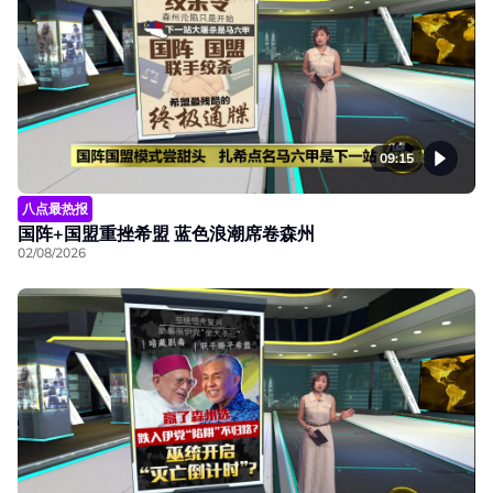
09:15
八点最热报
国阵+国盟重挫希盟 蓝色浪潮席卷森州
02/08/2026