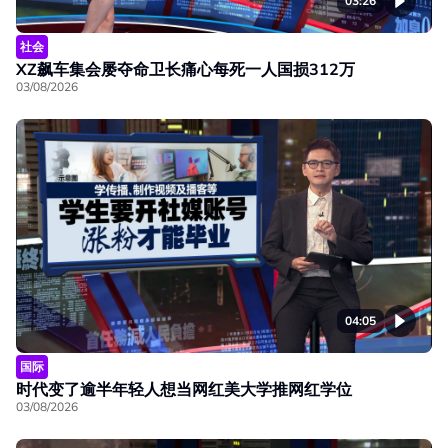
03:26
社会
XZ飙车集会屡夺命卫长痛心每死一人国损312万
03/08/2026
04:05
国际
时代变了逾半年轻人想当网红美大学推网红学位
03/08/2026