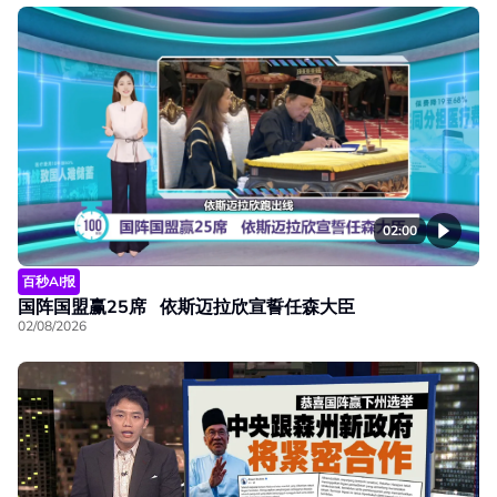
02:00
百秒AI报
国阵国盟赢25席 依斯迈拉欣宣誓任森大臣
02/08/2026