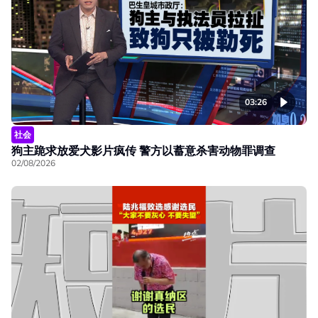
03:26
社会
狗主跪求放爱犬影片疯传 警方以蓄意杀害动物罪调查
02/08/2026