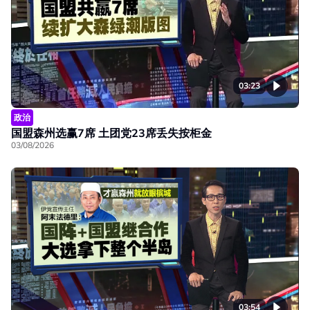
03:23
政治
国盟森州选赢7席 土团党23席丢失按柜金
03/08/2026
03:54