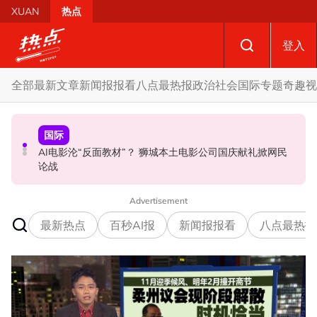
Skip to main content
XUAN
热点
登入
全部
最新文章
新闻报报看
八点最热报
政治
社会
国际
专题
奇趣
视
政治
国际
政治
AI电影沦“反面教材”？ 狮城本土电影公司国庆献礼掀网民
要求安华解释为何冻结MyKHAS权限 5蓝眼议员: 改革不是
驳斥全国大选提前举行 法米：各成员党承诺挺政府至届满
论战
把人民拨款政治化
Advertisement
最新热点
百秒AI报
新闻报报看
八点最热报