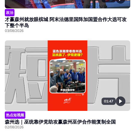
政治
才赢森州就放眼槟城 阿末法德里国阵加国盟合作大选可攻
下整个半岛
03/08/2026
01:47
热点短视频
森州选｜巫统靠伊党助攻赢森州巫伊合作能复制全国
02/08/2026