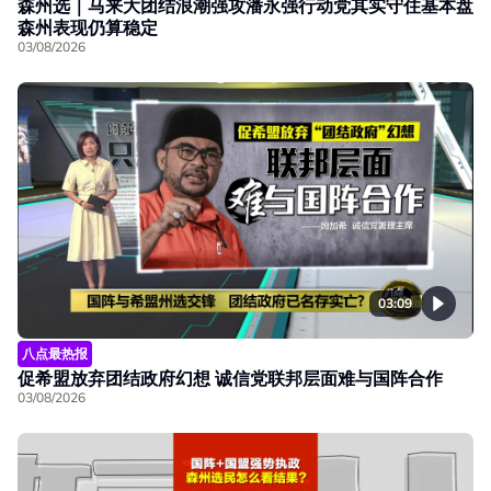
森州选｜马来大团结浪潮强攻潘永强行动党其实守住基本盘
森州表现仍算稳定
03/08/2026
03:09
八点最热报
促希盟放弃团结政府幻想 诚信党联邦层面难与国阵合作
03/08/2026