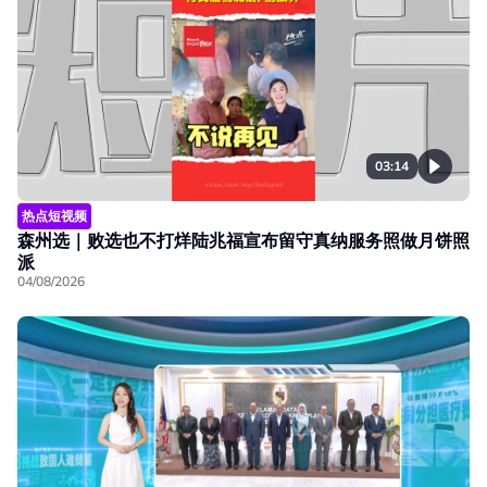
03:14
热点短视频
森州选｜败选也不打烊陆兆福宣布留守真纳服务照做月饼照
派
04/08/2026