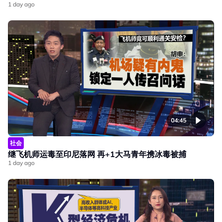
1 day ago
04:45
社会
继飞机师运毒至印尼落网 再+1大马青年携冰毒被捕
1 day ago