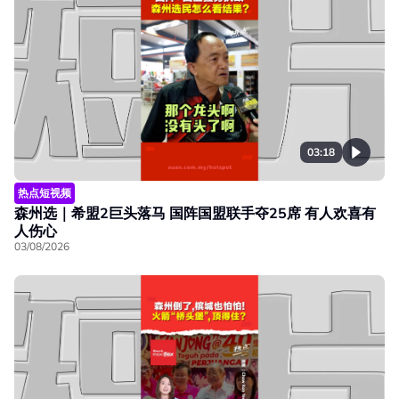
03:18
热点短视频
森州选｜希盟2巨头落马 国阵国盟联手夺25席 有人欢喜有
人伤心
03/08/2026