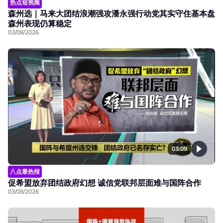
热点短视频
森州选｜马来大团结浪潮强攻潘永强行动党其实守住基本盘
森州表现仍算稳定
03/08/2026
03:09
八点最热报
促希盟放弃团结政府幻想 诚信党联邦层面难与国阵合作
03/08/2026