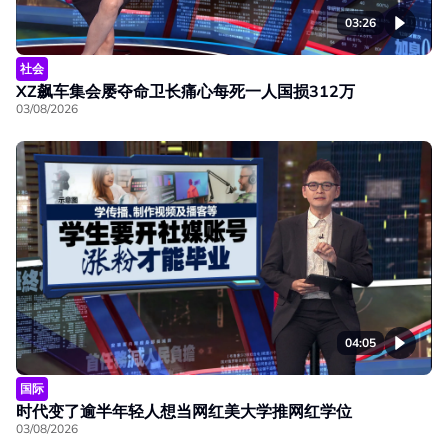
03:26
社会
XZ飙车集会屡夺命卫长痛心每死一人国损312万
03/08/2026
04:05
国际
时代变了逾半年轻人想当网红美大学推网红学位
03/08/2026