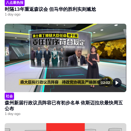
八点最热报
时隔13年重返森议会 但马华的胜利实则尴尬
1 day ago
02:02
社会
森州新届行政议员阵容已有初步名单 依斯迈拉欣最快周五
公布
1 day ago