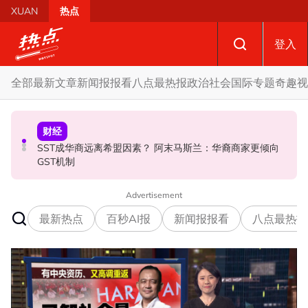
Skip to main content
XUAN
热点
登入
全部
最新文章
新闻报报看
八点最热报
政治
社会
国际
专题
奇趣
视
政治
财经
社会
SST成华商远离希盟因素？ 阿末马斯兰：华裔商家更倾向
摩托车况欠佳、骑士疲劳肇祸 RXZ主办方否认非法飙车引
开放与各方合作迎战甲州选 扎希：国阵捍卫甲州21席
GST机制
发车祸
Advertisement
最新热点
百秒AI报
新闻报报看
八点最热报