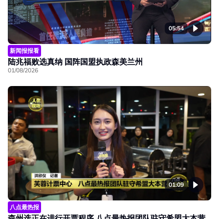
05:54
新闻报报看
陆兆福败选真纳 国阵国盟执政森美兰州
01/08/2026
01:09
八点最热报
森州选正在进行开票程序 八点最热报团队驻守希盟大本营