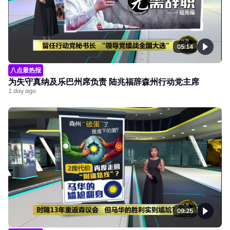
05:14
八点最热报
为失守真纳及乐巴州席负责 陆兆福辞森州行动党主席
1 day ago
09:25