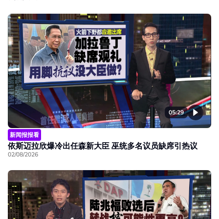
05:29
新闻报报看
依斯迈拉欣爆冷出任森新大臣 巫统多名议员缺席引热议
02/08/2026