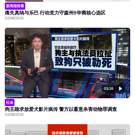
新闻报报看
痛失真纳与乐巴 行动党力守森州9华裔核心选区
02/08/2026
03:26
社会
狗主跪求放爱犬影片疯传 警方以蓄意杀害动物罪调查
02/08/2026