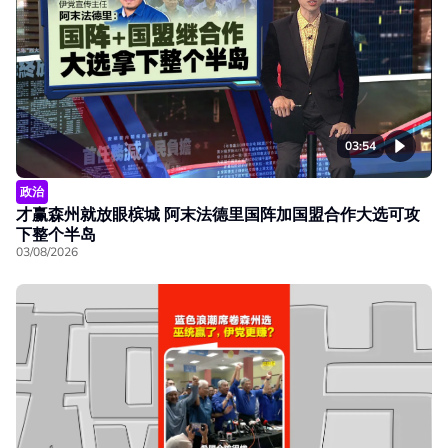
03:54
政治
才赢森州就放眼槟城 阿末法德里国阵加国盟合作大选可攻
下整个半岛
03/08/2026