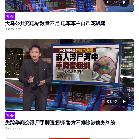
03:39
社会
大马公共充电站数量不足 电车车主自己花钱建
1 day ago
04:46
社会
失踪华商变浮尸手脚遭捆绑 警方不排除涉债务纠纷
1 day ago