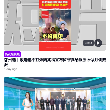
03:14
热点短视频
森州选｜败选也不打烊陆兆福宣布留守真纳服务照做月饼照
派
1 day ago