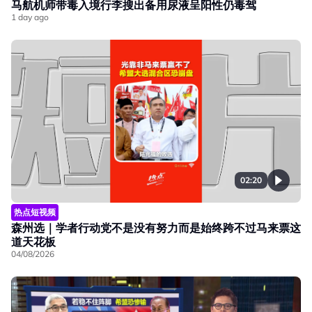
马航机师带毒入境行李搜出备用尿液呈阳性仍毒驾
1 day ago
02:20
热点短视频
森州选｜学者行动党不是没有努力而是始终跨不过马来票这
道天花板
04/08/2026