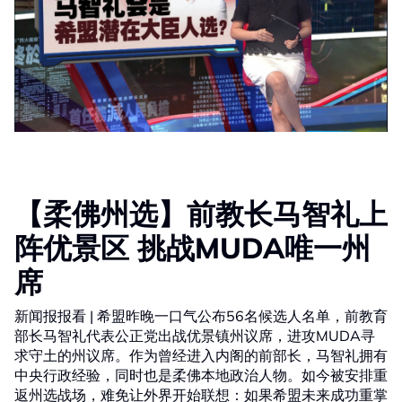
【柔佛州选】前教长马智礼上
阵优景区 挑战MUDA唯一州
席
新闻报报看 | 希盟昨晚一口气公布56名候选人名单，前教育
部长马智礼代表公正党出战优景镇州议席，进攻MUDA寻
求守土的州议席。作为曾经进入内阁的前部长，马智礼拥有
中央行政经验，同时也是柔佛本地政治人物。如今被安排重
返州选战场，难免让外界开始联想：如果希盟未来成功重掌