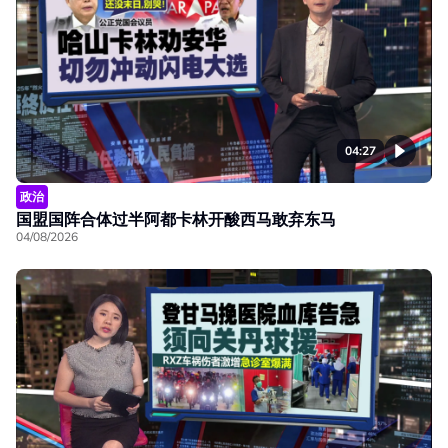
04:27
政治
国盟国阵合体过半阿都卡林开酸西马敢弃东马
04/08/2026