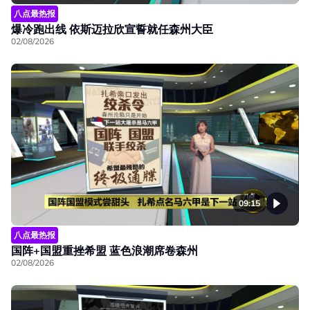
八点最热报
爆冷跑出线 依斯迈拉欣宣誓就任森州大臣
02/08/2026
09:15
八点最热报
国阵+国盟重挫希盟 蓝色浪潮席卷森州
02/08/2026