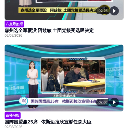
02:26
八点最热报
森州选全军覆没 阿兹敏 土团党接受选民决定
02/08/2026
02:00
百秒AI报
国阵国盟赢25席 依斯迈拉欣宣誓任森大臣
02/08/2026