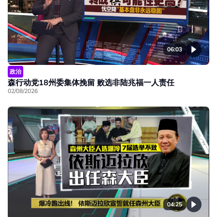
06:03
政治
森行动党18州委集体挽留 败选非陆兆福一人责任
02/08/2026
04:25