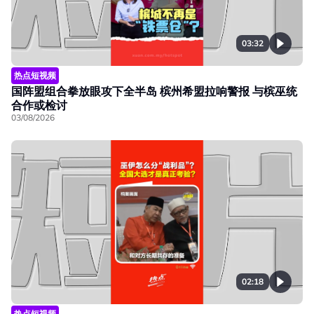
03:32
热点短视频
国阵盟组合拳放眼攻下全半岛 槟州希盟拉响警报 与槟巫统
合作或检讨
03/08/2026
02:18
热点短视频