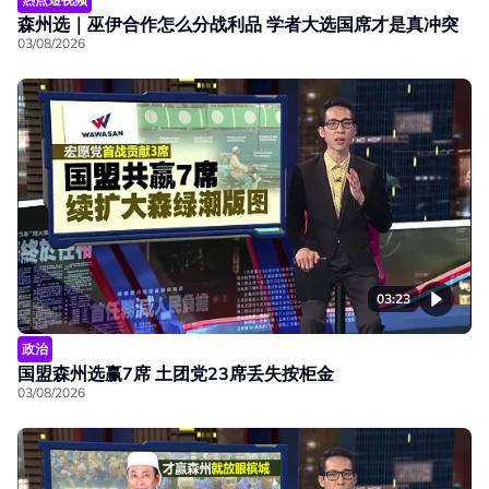
森州选｜巫伊合作怎么分战利品 学者大选国席才是真冲突
03/08/2026
03:23
政治
国盟森州选赢7席 土团党23席丢失按柜金
03/08/2026