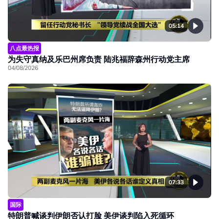
05:14
八点最热报
为失守真纳及乐巴州席负责 陆兆福辞森州行动党主席
04/08/2026
07:33
国际
特朗普喊谈判伊朗否认打脸 美伊谈判陷入死循环