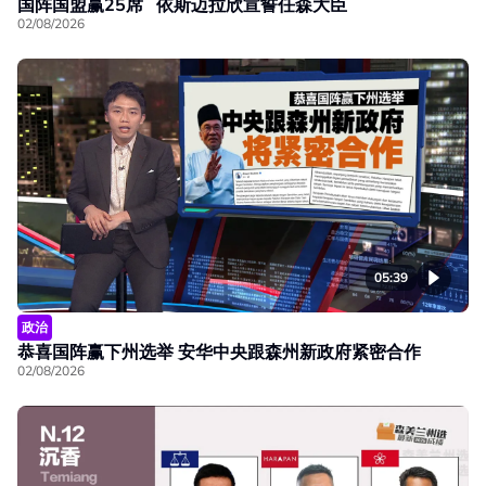
国阵国盟赢25席 依斯迈拉欣宣誓任森大臣
02/08/2026
05:39
政治
恭喜国阵赢下州选举 安华中央跟森州新政府紧密合作
02/08/2026