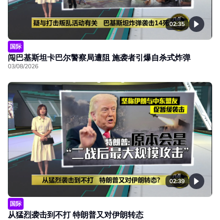
02:35
国际
闯巴基斯坦卡巴尔警察局遭阻 施袭者引爆自杀式炸弹
03/08/2026
02:39
国际
从猛烈袭击到不打 特朗普又对伊朗转态