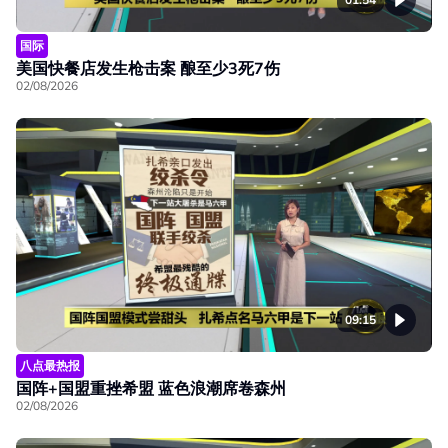
国际
美国快餐店发生枪击案 酿至少3死7伤
02/08/2026
09:15
八点最热报
国阵+国盟重挫希盟 蓝色浪潮席卷森州
02/08/2026