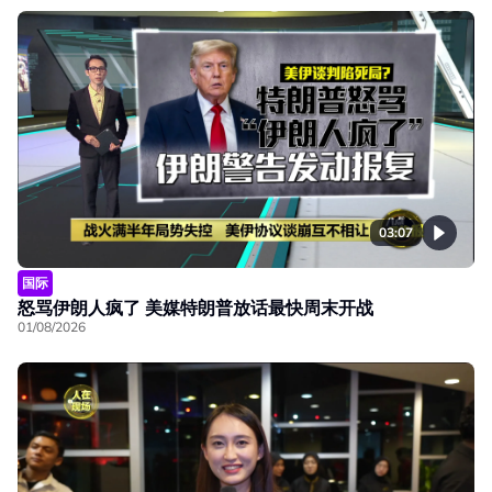
03:07
国际
怒骂伊朗人疯了 美媒特朗普放话最快周末开战
01/08/2026