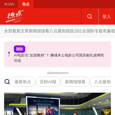
Skip to main content
XUAN
热点
登入
全部
最新文章
新闻报报看
八点最热报
政治
社会
国际
专题
奇趣
视
政治
国际
政治
AI电影沦“反面教材”？ 狮城本土电影公司国庆献礼掀网民
要求安华解释为何冻结MyKHAS权限 5蓝眼议员: 改革不是
驳斥全国大选提前举行 法米：各成员党承诺挺政府至届满
论战
把人民拨款政治化
Advertisement
最新热点
百秒AI报
新闻报报看
八点最热报