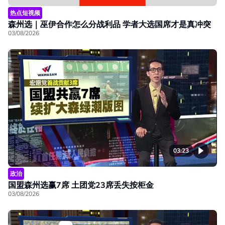
热点短视频
森州选｜巫伊合作怎么分战利品 学者大选国席才是真冲突
03/08/2026
03:23
政治
国盟森州选赢7席 土团党23席丢失按柜金
03/08/2026