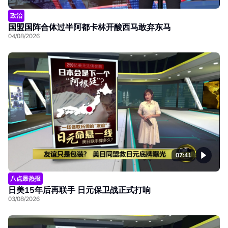
政治
国盟国阵合体过半阿都卡林开酸西马敢弃东马
04/08/2026
07:41
八点最热报
日美15年后再联手 日元保卫战正式打响
03/08/2026