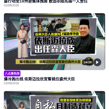
森行动党18州委集体挽留 败选非陆兆福一人责任
02/08/2026
04:25
八点最热报
爆冷跑出线 依斯迈拉欣宣誓就任森州大臣
02/08/2026