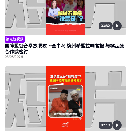
03:32
热点短视频
国阵盟组合拳放眼攻下全半岛 槟州希盟拉响警报 与槟巫统
合作或检讨
03/08/2026
02:18