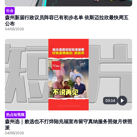
社会
森州新届行政议员阵容已有初步名单 依斯迈拉欣最快周五
公布
04/08/2026
03:14
热点短视频
森州选｜败选也不打烊陆兆福宣布留守真纳服务照做月饼照
派
04/08/2026