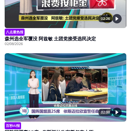
02:26
八点最热报
森州选全军覆没 阿兹敏 土团党接受选民决定
02/08/2026
02:00
百秒AI报