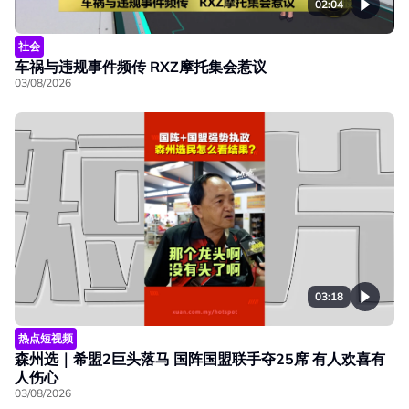
02:04
社会
车祸与违规事件频传 RXZ摩托集会惹议
03/08/2026
03:18
热点短视频
森州选｜希盟2巨头落马 国阵国盟联手夺25席 有人欢喜有
人伤心
03/08/2026