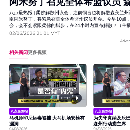
阿米努丁召见全体希盟议员 
八点最热报 | 柔佛解散州议会，之前恫言也将解散森美兰
臣阿米努丁，将紧急召集全体希盟州议员开会。今早10点
会，会不会紧跟柔佛的脚步，在24小时内宣布解散？（主
02/06/2026 21:01 MYT
Adver
相关新闻
更多视频
03:13
八点最热报
八点最热报
马机师印尼运毒被捕 大马机场安检有
为失守真纳及乐巴
漏洞
森州行动党主席
04/08/2026
04/08/2026