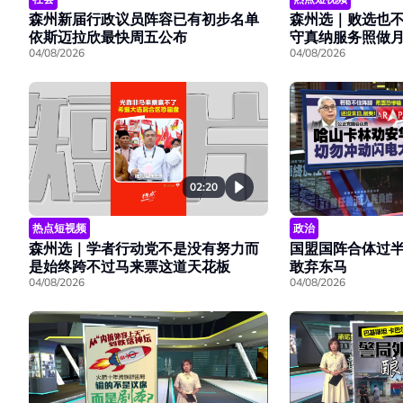
森州新届行政议员阵容已有初步名单
森州选｜败选也
依斯迈拉欣最快周五公布
守真纳服务照做
04/08/2026
04/08/2026
02:20
热点短视频
政治
森州选｜学者行动党不是没有努力而
国盟国阵合体过
是始终跨不过马来票这道天花板
敢弃东马
04/08/2026
04/08/2026