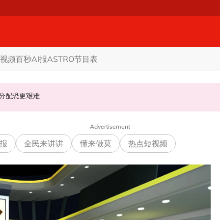
视频
百秒AI报
ASTRO节目表
程打脸
拢 分析: 丹登议席分配恐更艰难
内阁下令强化机场安全防线 内政部、交通部须提全面建议
Advertisement
报
全民来讲讲
懂来做莫
热点短视频