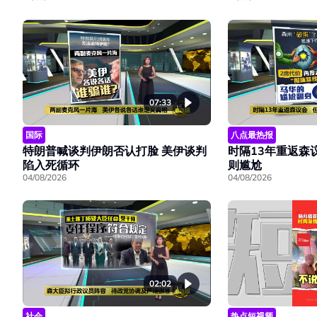
07:33
国际
八点最热报
特朗普喊谈判伊朗否认打脸 美伊谈判
时隔13年重返森
陷入死循环
则尴尬
04/08/2026
04/08/2026
02:02
社会
热点短视频