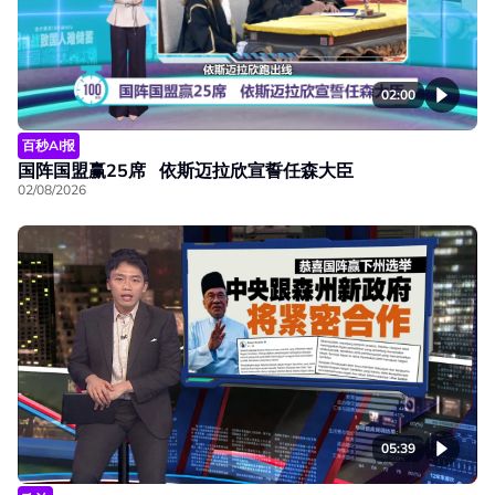
02:00
百秒AI报
国阵国盟赢25席 依斯迈拉欣宣誓任森大臣
02/08/2026
05:39