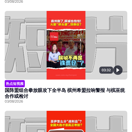
03/08/2026
03:32
热点短视频
国阵盟组合拳放眼攻下全半岛 槟州希盟拉响警报 与槟巫统
合作或检讨
03/08/2026