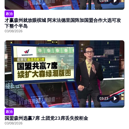
03:54
政治
才赢森州就放眼槟城 阿末法德里国阵加国盟合作大选可攻
下整个半岛
03/08/2026
03:23
政治
国盟森州选赢7席 土团党23席丢失按柜金
03/08/2026