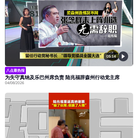
05:14
八点最热报
为失守真纳及乐巴州席负责 陆兆福辞森州行动党主席
04/08/2026