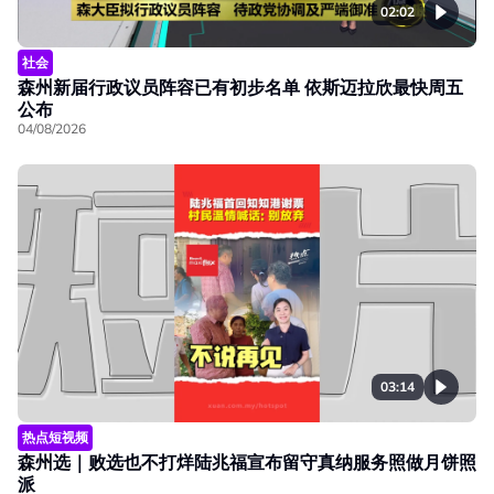
02:02
社会
森州新届行政议员阵容已有初步名单 依斯迈拉欣最快周五
公布
04/08/2026
03:14
热点短视频
森州选｜败选也不打烊陆兆福宣布留守真纳服务照做月饼照
派