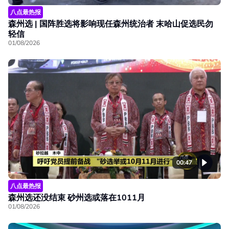
八点最热报
森州选 | 国阵胜选将影响现任森州统治者 末哈山促选民勿
轻信
01/08/2026
00:47
八点最热报
森州选还没结束 砂州选或落在1011月
01/08/2026