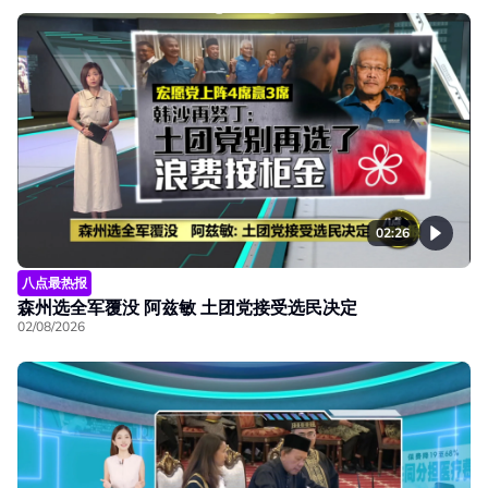
02:26
八点最热报
森州选全军覆没 阿兹敏 土团党接受选民决定
02/08/2026