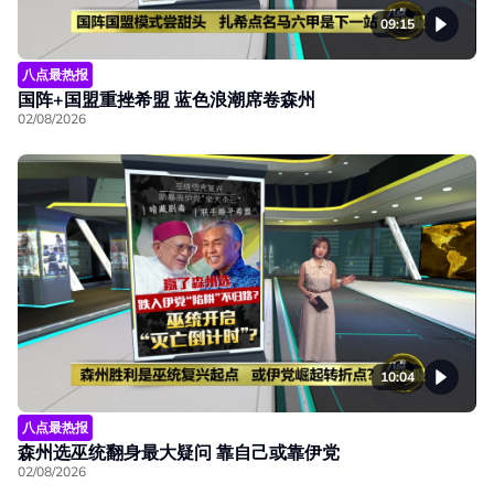
09:15
八点最热报
国阵+国盟重挫希盟 蓝色浪潮席卷森州
02/08/2026
10:04
八点最热报
森州选巫统翻身最大疑问 靠自己或靠伊党
02/08/2026