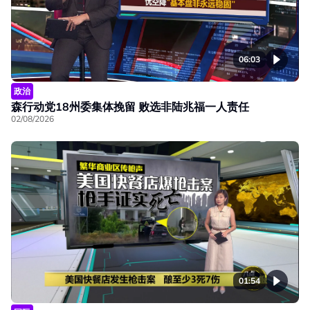
06:03
政治
森行动党18州委集体挽留 败选非陆兆福一人责任
02/08/2026
01:54