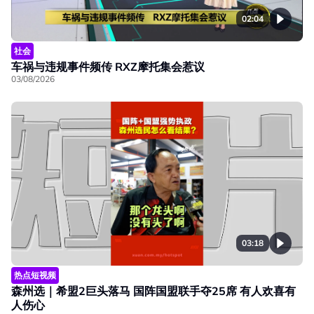
02:04
社会
车祸与违规事件频传 RXZ摩托集会惹议
03/08/2026
03:18
热点短视频
森州选｜希盟2巨头落马 国阵国盟联手夺25席 有人欢喜有
人伤心