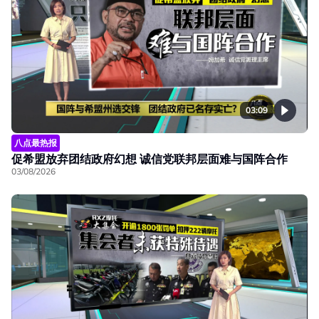
03:09
八点最热报
促希盟放弃团结政府幻想 诚信党联邦层面难与国阵合作
03/08/2026