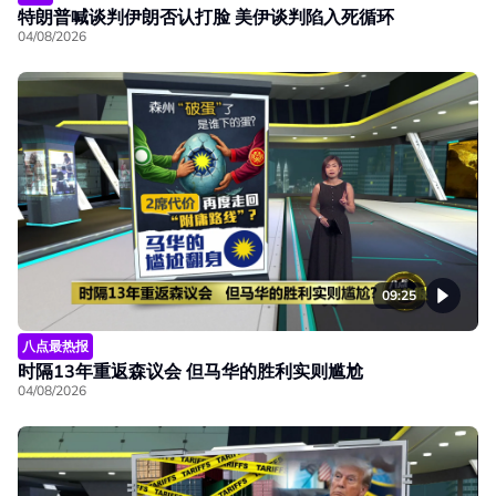
特朗普喊谈判伊朗否认打脸 美伊谈判陷入死循环
04/08/2026
09:25
八点最热报
时隔13年重返森议会 但马华的胜利实则尴尬
04/08/2026