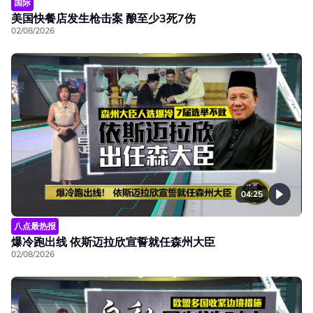
国际
美国快餐店发生枪击案 酿至少3死7伤
02/08/2026
04:25
八点最热报
爆冷跑出线 依斯迈拉欣宣誓就任森州大臣
02/08/2026