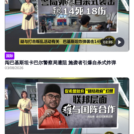
02:35
国际
闯巴基斯坦卡巴尔警察局遭阻 施袭者引爆自杀式炸弹
03/08/2026