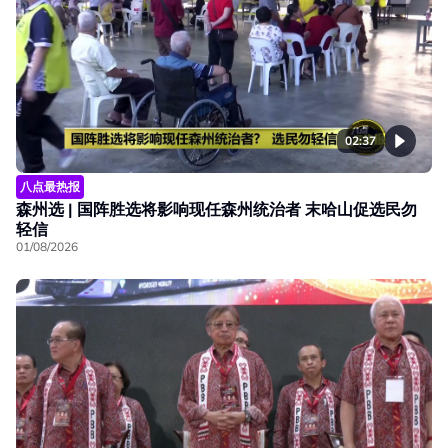
02:37
八点最热报
森州选 | 国阵胜选将影响现任森州统治者 末哈山促选民勿
轻信
01/08/2026