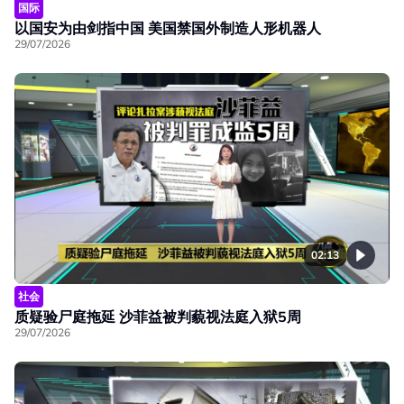
国际
以国安为由剑指中国 美国禁国外制造人形机器人
29/07/2026
02:13
社会
质疑验尸庭拖延 沙菲益被判藐视法庭入狱5周
29/07/2026