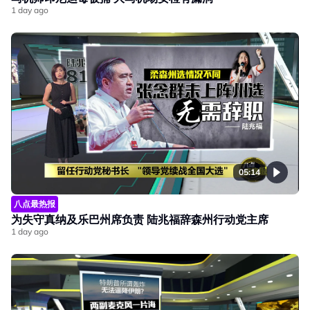
1 day ago
05:14
八点最热报
为失守真纳及乐巴州席负责 陆兆福辞森州行动党主席
1 day ago