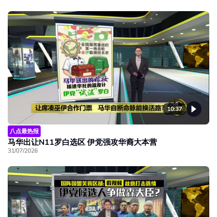
10:37
八点最热报
马华出让N11罗白选区 伊党强攻华裔大本营
31/07/2026