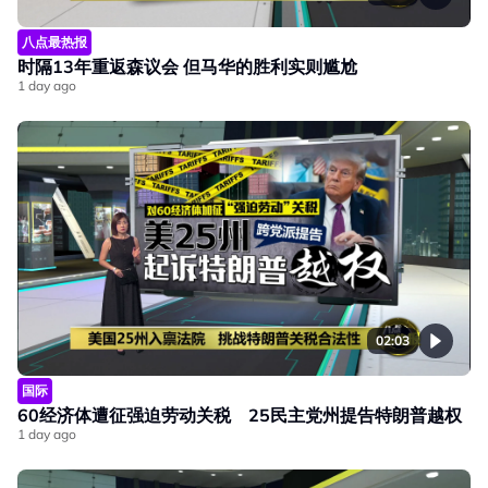
八点最热报
时隔13年重返森议会 但马华的胜利实则尴尬
1 day ago
02:03
国际
60经济体遭征强迫劳动关税 25民主党州提告特朗普越权
1 day ago