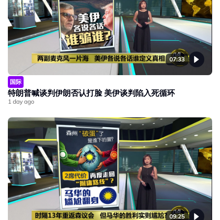
07:33
国际
特朗普喊谈判伊朗否认打脸 美伊谈判陷入死循环
1 day ago
09:25