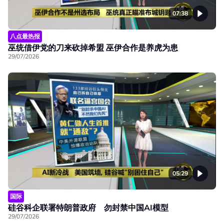
07:38
八点最热报
巫统借伊党的刀来砍掉希盟 巫伊合作是养虎为患
29/07/2026
05:29
国际
硅谷科企联署特朗普政府 勿封禁中国AI模型
29/07/2026