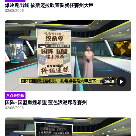
爆冷跑出线 依斯迈拉欣宣誓就任森州大臣
02/08/2026
09:15
八点最热报
国阵+国盟重挫希盟 蓝色浪潮席卷森州
02/08/2026