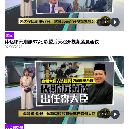
03:17
国际
休达移民潮酿67死 欧盟后天召开视频紧急会议
02/08/2026
04:25
八点最热报