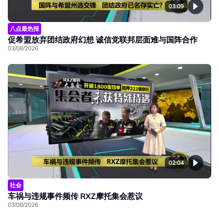
03:09
八点最热报
促希盟放弃团结政府幻想 诚信党联邦层面难与国阵合作
03/08/2026
02:04
社会
车祸与违规事件频传 RXZ摩托集会惹议
03/08/2026