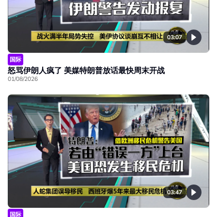
03:07
国际
怒骂伊朗人疯了 美媒特朗普放话最快周末开战
01/08/2026
03:47
国际