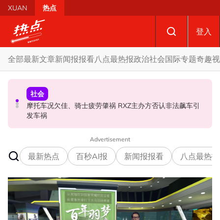
Skip to main content
XUAN
热点
登入
全部
最新文章
新闻报报看
八点最热报
政治
社会
国际
专题
奇趣
视
社会
政治
政治
摩托车况欠佳、骑士疲劳肇祸 RXZ主办方否认非法飙车引
自上周起不能访问MyKHAS系统 罗诗雅：影响安邦居民各
开放与各方合作迎战甲州选 扎希：国阵捍卫甲州21席
发车祸
类援助发放
Advertisement
最新热点
百秒AI报
新闻报报看
八点最热报