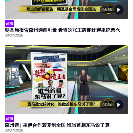
08:55
政治
朝圣局报告森州选前引爆 希盟这张王牌能炸穿巫统票仓
30/07/2026
07:34
政治
森州选 | 巫伊合作若复制全国 谁当首相东马说了算
30/07/2026