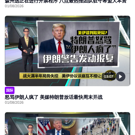
森州选正在进行开票程序 八点最热报团队驻守希盟大本营
01/08/2026
03:07
国际
怒骂伊朗人疯了 美媒特朗普放话最快周末开战
01/08/2026