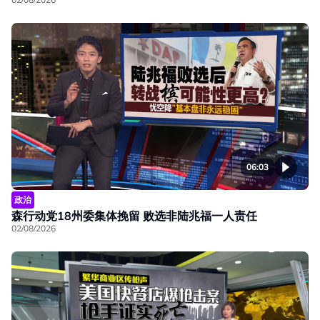
06:03
政治
森行动党18州委集体挽留 败选非陆兆福一人责任
02/08/2026