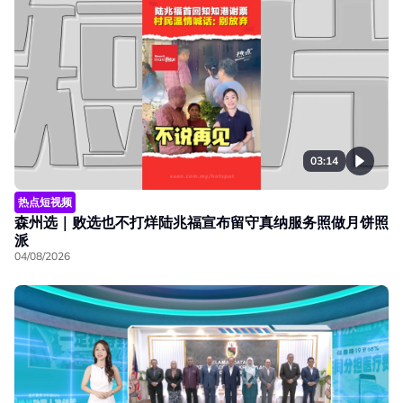
03:14
热点短视频
森州选｜败选也不打烊陆兆福宣布留守真纳服务照做月饼照
派
04/08/2026