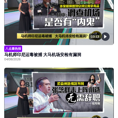
03:13
八点最热报
马机师印尼运毒被捕 大马机场安检有漏洞
04/08/2026