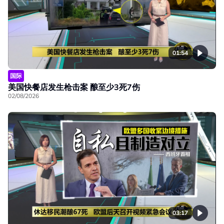
01:54
国际
美国快餐店发生枪击案 酿至少3死7伤
02/08/2026
03:17