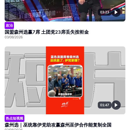
03:23
政治
国盟森州选赢7席 土团党23席丢失按柜金
03/08/2026
01:47
热点短视频
森州选｜巫统靠伊党助攻赢森州巫伊合作能复制全国
02/08/2026