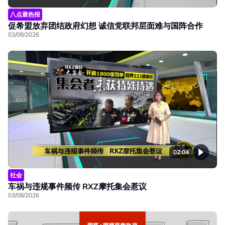
八点最热报
促希盟放弃团结政府幻想 诚信党联邦层面难与国阵合作
03/08/2026
02:04
社会
车祸与违规事件频传 RXZ摩托集会惹议
03/08/2026