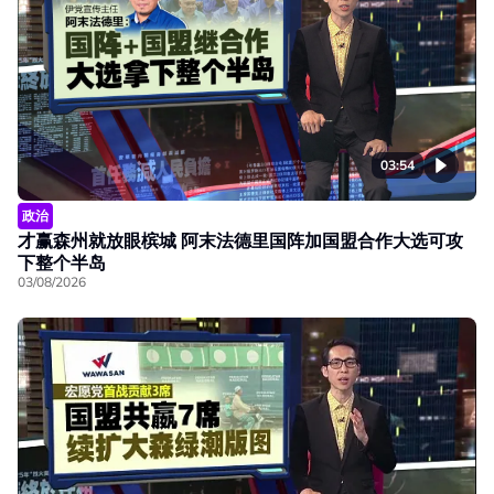
03:54
政治
才赢森州就放眼槟城 阿末法德里国阵加国盟合作大选可攻
下整个半岛
03/08/2026