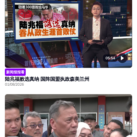
05:54
新闻报报看
陆兆福败选真纳 国阵国盟执政森美兰州
01/08/2026