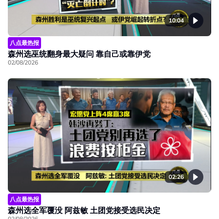
10:04
八点最热报
森州选巫统翻身最大疑问 靠自己或靠伊党
02/08/2026
02:26
八点最热报
森州选全军覆没 阿兹敏 土团党接受选民决定
02/08/2026