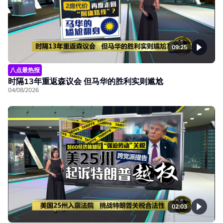
09:25
八点最热报
时隔13年重返森议会 但马华的胜利实则尴尬
04/08/2026
02:03