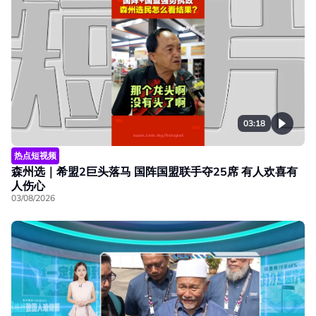
03:18
热点短视频
森州选｜希盟2巨头落马 国阵国盟联手夺25席 有人欢喜有
人伤心
03/08/2026