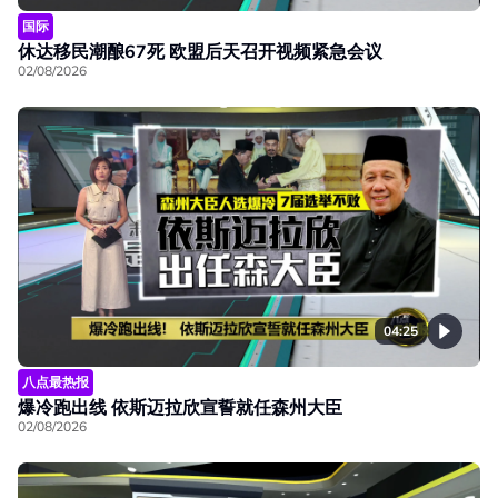
国际
休达移民潮酿67死 欧盟后天召开视频紧急会议
02/08/2026
04:25
八点最热报
爆冷跑出线 依斯迈拉欣宣誓就任森州大臣
02/08/2026