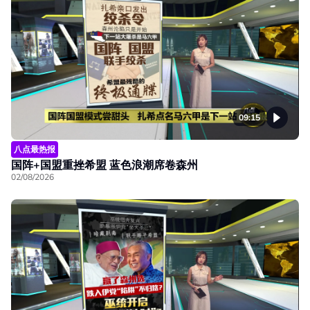
09:15
八点最热报
国阵+国盟重挫希盟 蓝色浪潮席卷森州
02/08/2026