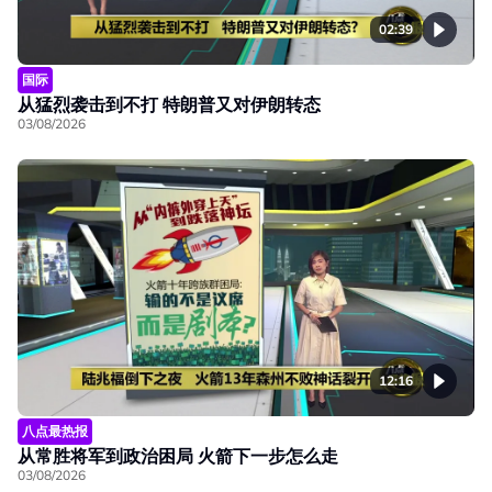
02:39
国际
从猛烈袭击到不打 特朗普又对伊朗转态
03/08/2026
12:16
八点最热报
从常胜将军到政治困局 火箭下一步怎么走
03/08/2026