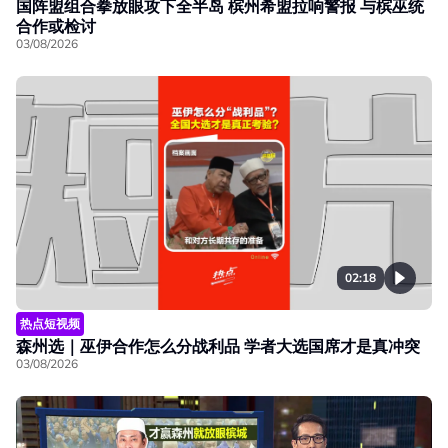
国阵盟组合拳放眼攻下全半岛 槟州希盟拉响警报 与槟巫统
合作或检讨
03/08/2026
02:18
热点短视频
森州选｜巫伊合作怎么分战利品 学者大选国席才是真冲突
03/08/2026