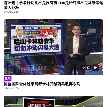
森州选｜学者行动党不是没有努力而是始终跨不过马来票这
道天花板
04/08/2026
04:27
政治
国盟国阵合体过半阿都卡林开酸西马敢弃东马
04/08/2026