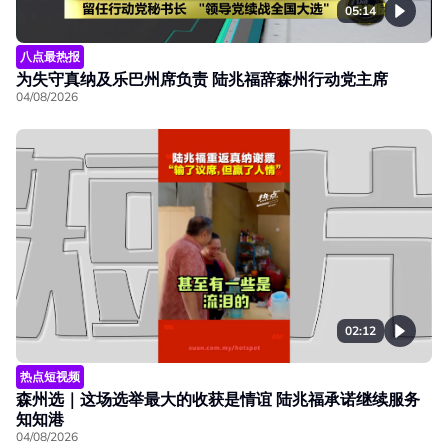
05:14
八点最热报
为失守真纳及乐巴州席负责 陆兆福辞森州行动党主席
04/08/2026
02:12
热点短视频
森州选｜这场选举最大的收获是情谊 陆兆福承诺继续服务
知知港
04/08/2026