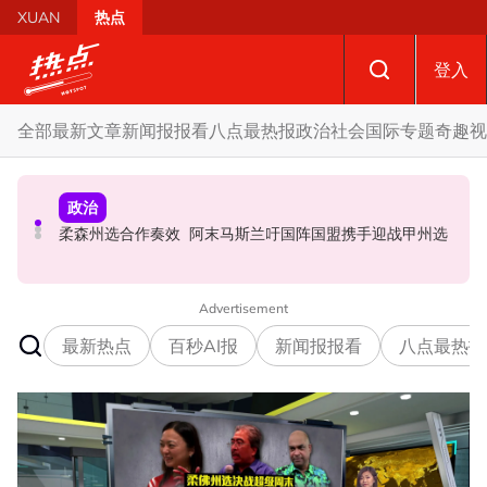
Skip to main content
XUAN
热点
登入
全部
最新文章
新闻报报看
八点最热报
政治
社会
国际
专题
奇趣
视
社会
政治
财经
摩托车况欠佳、骑士疲劳肇祸 RXZ主办方否认非法飙车引
SST成华商远离希盟因素？ 阿末马斯兰：华裔商家更倾向
柔森州选合作奏效 阿末马斯兰吁国阵国盟携手迎战甲州选
发车祸
GST机制
Advertisement
最新热点
百秒AI报
新闻报报看
八点最热报