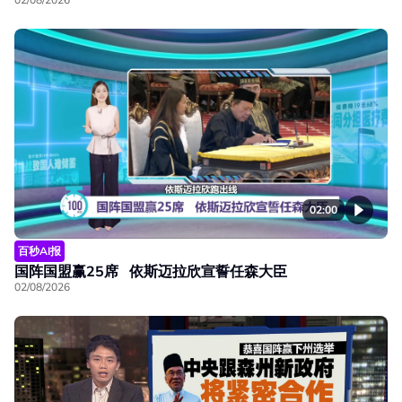
02:00
百秒AI报
国阵国盟赢25席 依斯迈拉欣宣誓任森大臣
02/08/2026