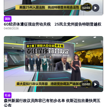
02:03
国际
60经济体遭征强迫劳动关税 25民主党州提告特朗普越权
04/08/2026
02:02
社会
森州新届行政议员阵容已有初步名单 依斯迈拉欣最快周五
公布