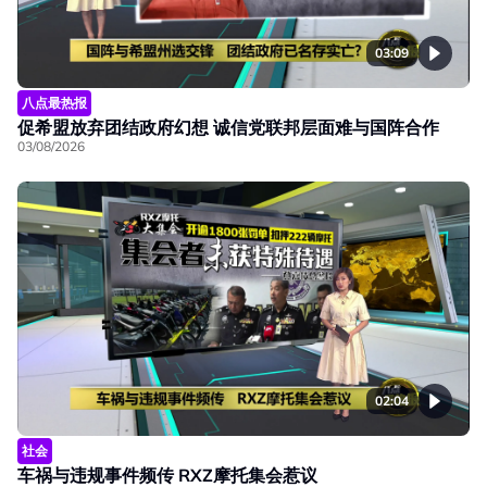
03:09
八点最热报
促希盟放弃团结政府幻想 诚信党联邦层面难与国阵合作
03/08/2026
02:04
社会
车祸与违规事件频传 RXZ摩托集会惹议