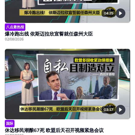
04:25
八点最热报
爆冷跑出线 依斯迈拉欣宣誓就任森州大臣
02/08/2026
03:17
国际
休达移民潮酿67死 欧盟后天召开视频紧急会议