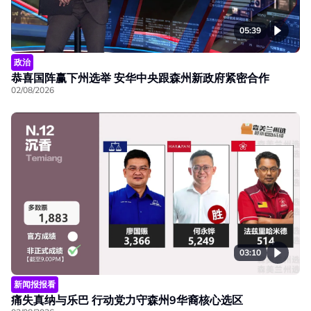
05:39
政治
恭喜国阵赢下州选举 安华中央跟森州新政府紧密合作
02/08/2026
03:10
新闻报报看
痛失真纳与乐巴 行动党力守森州9华裔核心选区