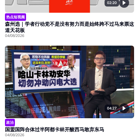
02:20
热点短视频
森州选｜学者行动党不是没有努力而是始终跨不过马来票这
道天花板
04/08/2026
04:27
政治
国盟国阵合体过半阿都卡林开酸西马敢弃东马
04/08/2026