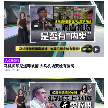
03:13
八点最热报
马机师印尼运毒被捕 大马机场安检有漏洞
04/08/2026