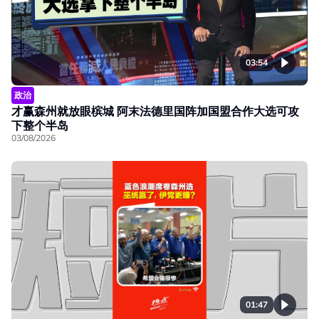
03:54
政治
才赢森州就放眼槟城 阿末法德里国阵加国盟合作大选可攻
下整个半岛
03/08/2026
01:47