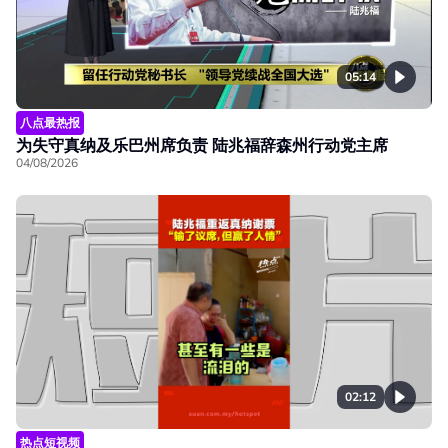
05:14
八点最热报
为失守真纳及乐巴州席负责 陆兆福辞森州行动党主席
04/08/2026
02:12
热点短视频