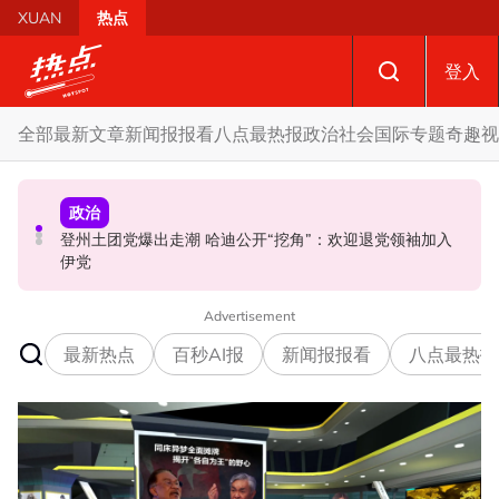
Skip to main content
XUAN
热点
登入
全部
最新文章
新闻报报看
八点最热报
政治
社会
国际
专题
奇趣
视
政治
政治
社会
马六甲6国席 国盟占3 国阵0 哈迪：按党实力与国阵谈甲议
登州土团党爆出走潮 哈迪公开“挖角”：欢迎退党领袖加入
若健康允许827将如期上庭 律师：沙比里希望通过法律证
席分配
伊党
明清白
Advertisement
最新热点
百秒AI报
新闻报报看
八点最热报