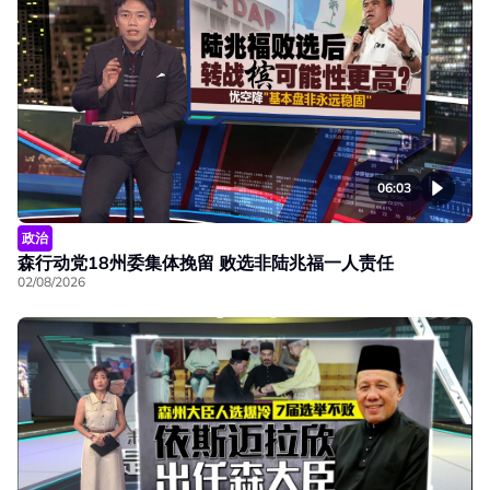
06:03
政治
森行动党18州委集体挽留 败选非陆兆福一人责任
02/08/2026