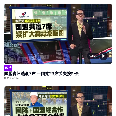
03:23
政治
国盟森州选赢7席 土团党23席丢失按柜金
03/08/2026