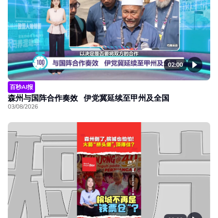
02:00
百秒AI报
森州与国阵合作奏效 伊党冀延续至甲州及全国
03/08/2026