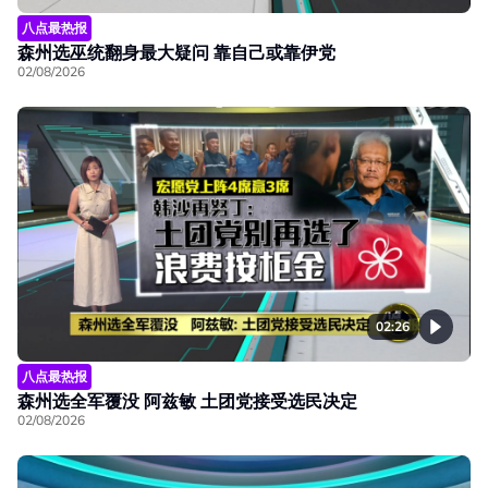
八点最热报
森州选巫统翻身最大疑问 靠自己或靠伊党
02/08/2026
02:26
八点最热报
森州选全军覆没 阿兹敏 土团党接受选民决定
02/08/2026