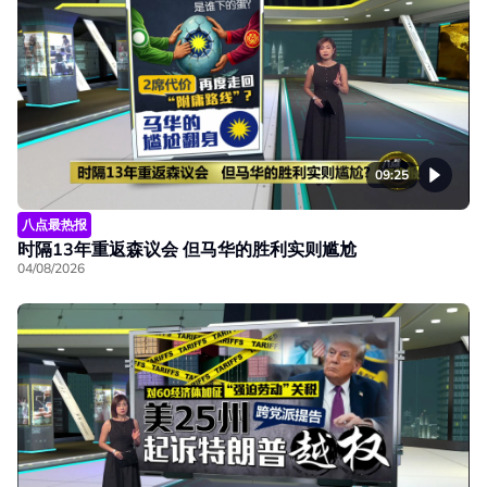
09:25
八点最热报
时隔13年重返森议会 但马华的胜利实则尴尬
04/08/2026