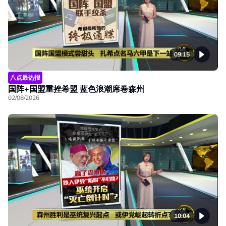
09:15
八点最热报
国阵+国盟重挫希盟 蓝色浪潮席卷森州
02/08/2026
10:04