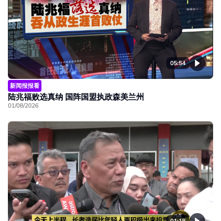
05:54
新闻报报看
陆兆福败选真纳 国阵国盟执政森美兰州
01/08/2026
01:18