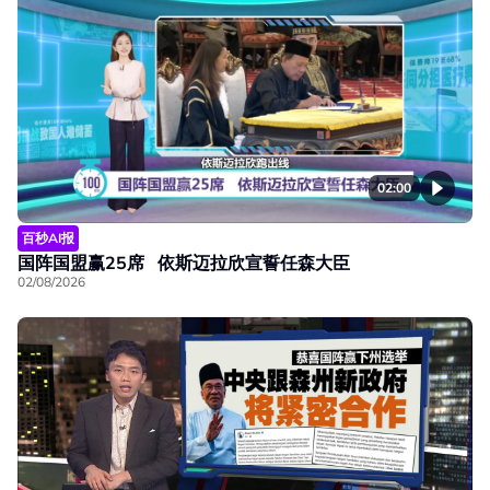
02:00
百秒AI报
国阵国盟赢25席 依斯迈拉欣宣誓任森大臣
02/08/2026